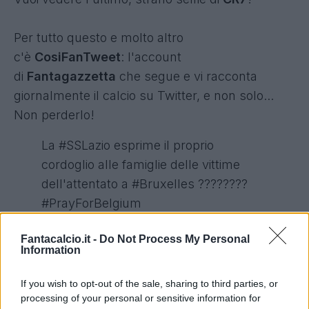
Per tutto questo e molto altro
c'è
CosiFanTweet
: l'account
di
Fantagazzetta
che segue e vi racconta
giornalmente il calcio su Twitter, e non solo...
Non perderlo!
La
#SSLazio
esprime il proprio
cordoglio alle famiglie delle vittime
dell'attentato a
#Bruxelles
????????
#PrayForBelgium
pic.twitter.com/DitBixjSjP
— SS Lazio (@OfficialSSLazio)
22 marzo
Fantacalcio.it -
Do Not Process My Personal
Information
2016
If you wish to opt-out of the sale, sharing to third parties, or
L'
@ACChievoVerona
si stringe a tutto il
processing of your personal or sensitive information for