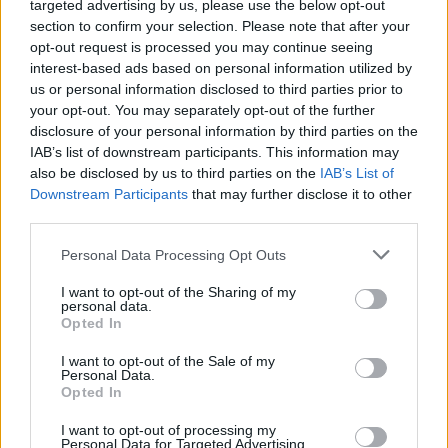
popolo belga. Il nostro pensiero va a
targeted advertising by us, please use the below opt-out
section to confirm your selection. Please note that after your
#Bruxelles
.
#PrayforBelgium
opt-out request is processed you may continue seeing
pic.twitter.com/Z478BGNFJt
interest-based ads based on personal information utilized by
— A.C. ChievoVerona (@ACChievoVerona)
us or personal information disclosed to third parties prior to
22 marzo 2016
your opt-out. You may separately opt-out of the further
disclosure of your personal information by third parties on the
IAB’s list of downstream participants. This information may
My thoughts and prayers are with all
also be disclosed by us to third parties on the
IAB’s List of
those affected in Brussels ????????
Downstream Participants
that may further disclose it to other
#prayforbrussels
third parties.
— Lewis Hamilton (@LewisHamilton)
22
Personal Data Processing Opt Outs
marzo 2016
I want to opt-out of the Sharing of my
personal data.
Mi solidaridad con las familias de las
Opted In
víctimas y todo el país de Bélgica
I want to opt-out of the Sale of my
#PrayForBelgium
#JeSuisBruxelles
Personal Data.
Opted In
pic.twitter.com/ABndDKqv7E
— Pedro Rodríguez (@_Pedro17_)
22
I want to opt-out of processing my
marzo 2016
Personal Data for Targeted Advertising.