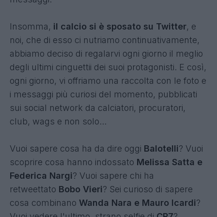
Insomma,
il calcio si è sposato su Twitter
, e
noi, che di esso ci nutriamo continuativamente,
abbiamo deciso di regalarvi ogni giorno il meglio
degli ultimi cinguettii dei suoi protagonisti. E così,
ogni giorno, vi offriamo una raccolta con le foto e
i messaggi più curiosi del momento, pubblicati
sui social network da calciatori, procuratori,
club, wags e non solo...
Vuoi sapere cosa ha da dire oggi
Balotelli
? Vuoi
scoprire cosa hanno indossato
Melissa Satta e
Federica Nargi
? Vuoi sapere chi ha
retweettato
Bobo Vieri
? Sei curioso di sapere
cosa combinano
Wanda Nara e Mauro Icardi
?
Vuoi vedere l'ultimo, strano selfie di
CR7
?