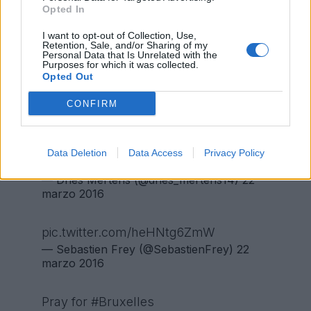
Opted In
Maledetti bastardi
#Bruxelles
I want to opt-out of Collection, Use,
Retention, Sale, and/or Sharing of my
— ElisabettaCanalis (@JustElisabetta)
22
Personal Data that Is Unrelated with the
marzo 2016
Purposes for which it was collected.
Opted Out
Kan het niet geloven! Ik wil mijn steun
CONFIRM
betuigen aan familie en vrienden van
de slachtoffers.
#tousensemble
Data Deletion
Data Access
Privacy Policy
????????
— Dries Mertens (@dries_mertens14)
22
marzo 2016
pic.twitter.com/heHNtg6ZmW
— Sebastien Frey (@SebastienFrey)
22
marzo 2016
Pray for
#Bruxelles