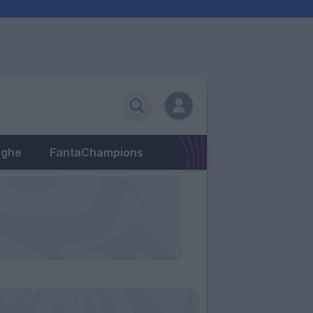
eghe
FantaChampions