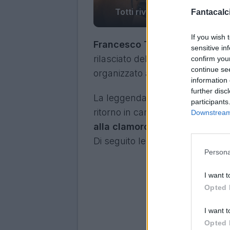
Totti rivela: "Mi hanno cerc
Fantacalci
If you wish 
Francesco Totti
, ex capitano d
sensitive in
rilasciato delle clamorose dich
confirm you
continue se
organizzato allo Sportitalia Villa
information 
further disc
La leggenda giallorossa ha ris
participants
ritorno in campo. Il 48enne, riti
Downstream 
alla clamorosa possibilità di 
Di seguito le sue dichiarazioni:
Persona
I want t
Opted 
I want t
Opted 