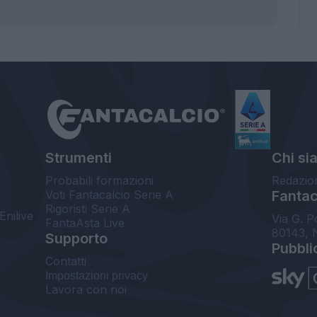
Strumenti
Chi si
Probabili formazioni
Redazio
Voti Fantacalcio Serie A
Fantaca
Rigoristi Serie A
Enilive
Via G. P
FantaAsta Live
80143, 
Supporto
Pubbli
Contatti
Impostazioni privacy
Lavora con noi