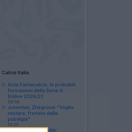
Calcio Italia
Asta Fantacalcio, le probabili
formazioni della Serie A
Enilive 2026/27
09:16
Juventus, Zhegrova: "Voglio
restare, frenato dalla
pubalgia"
10:25
Napoli, De Laurentiis: