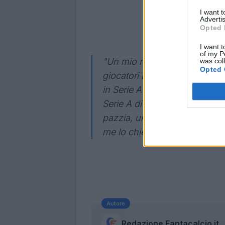
I want 
Advertis
Opted 
I want t
of my P
"Un mio ritorno in campo? Nell
was col
Opted 
giocatori in passato che sono
in Serie A devo allenarmi be
Serie A di recente. È success
pazzia, un po’ di pensieri. M
me lo chiedono? In due mesi 
Autore
Redazione Fantacalcio.it