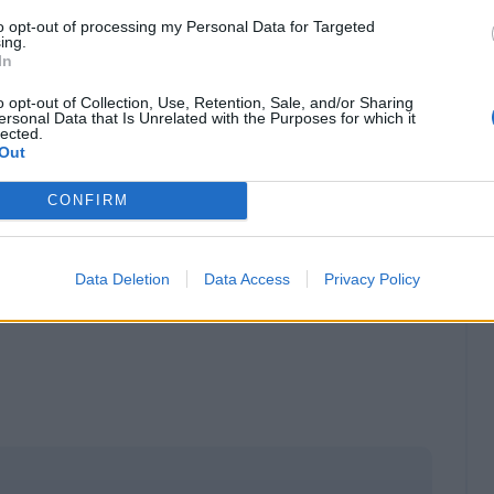
to opt-out of processing my Personal Data for Targeted
ing.
In
o opt-out of Collection, Use, Retention, Sale, and/or Sharing
ersonal Data that Is Unrelated with the Purposes for which it
a vita mai dire mai. Ci sono già stati dei
lected.
Out
 tornati a giocare dopo alcuni anni. Per giocare
ne bene. Mi hanno cercato alcune squadre di
CONFIRM
o un mese fa e mi hanno fatto venire un po’ di
i son detto: perché dopo tantissimi anni ancora
Data Deletion
Data Access
Privacy Policy
sarei pronto".