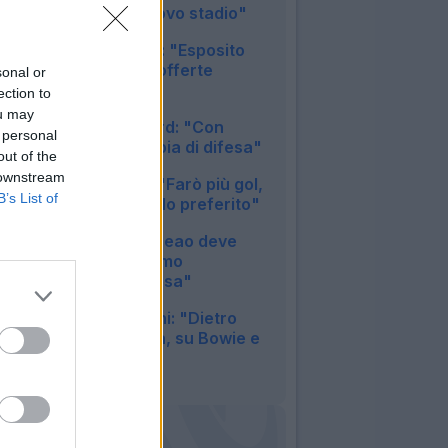
"Vogliamo un nuovo stadio"
08:48
Cagliari, dg Melis: "Esposito
via, ma solo con offerte
sonal or
congrue"
ection to
08:26
ou may
Lazio, Provstgaard: "Con
 personal
Doekhi bella coppia di difesa"
out of the
08:01
 downstream
Napoli, Politano: "Farò più gol,
B’s List of
il 4-3-3 mio modulo preferito"
07:57
Milan, Amorim: "Leao deve
divertirsi, dobbiamo
migliorare una cosa"
07:53
Sassuolo, Aquilani: "Dietro
siamo in difficoltà, su Bowie e
Adzic..."
23:48