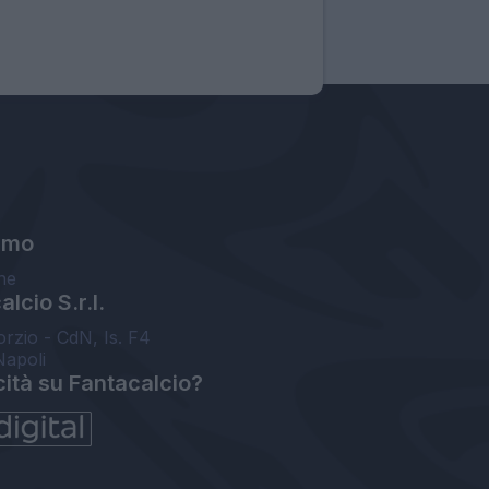
amo
ne
lcio S.r.l.
orzio - CdN, Is. F4
Napoli
cità su Fantacalcio?