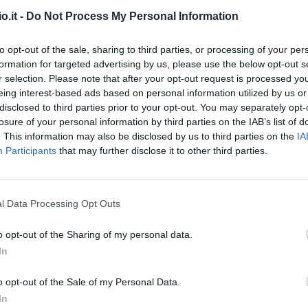
ato alcune squadre di Serie A" (Getty Images)
o.it -
Do Not Process My Personal Information
to opt-out of the sale, sharing to third parties, or processing of your per
ella Roma e leggenda del calcio italiano, ha
formation for targeted advertising by us, please use the below opt-out s
iarazioni durante un evento Betsson Sport
r selection. Please note that after your opt-out request is processed y
eing interest-based ads based on personal information utilized by us or
ge.
disclosed to third parties prior to your opt-out. You may separately opt-
losure of your personal information by third parties on the IAB’s list of
posto ad una domanda su un suo possibile
. This information may also be disclosed by us to third parties on the
IA
ratosi nella stagione 2016/2017,
non ha chiuso
Participants
that may further disclose it to other third parties.
indossare nuovamente gli scarpini da calcio
.
l Data Processing Opt Outs
o opt-out of the Sharing of my personal data.
In
o opt-out of the Sale of my Personal Data.
In