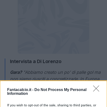
Intervista a Di Lorenzo
Gara?
"Abbiamo creato un po' di palle gol ma
non siamo riusciti a concretizzarle. In Europa
le partite sono difficili, abbiamo sofferto, ma
Fantacalcio.it -
Do Not Process My Personal
abbiamo vinto".
Information
Fame?
"Ancora con questa fame... Nel calcio
If you wish to opt-out of the sale, sharing to third parties, or