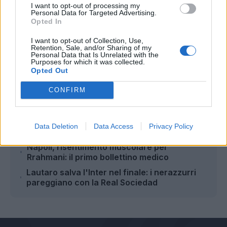
I want to opt-out of processing my
Personal Data for Targeted Advertising.
Opted In
Autore
I want to opt-out of Collection, Use,
Retention, Sale, and/or Sharing of my
Personal Data that Is Unrelated with the
Antonio Lauro
Purposes for which it was collected.
Opted Out
CONFIRM
Leggi anche...
Bologna: sempre più vicino il rinnovo di
Data Deletion
Data Access
Privacy Policy
Thiago Motta
Napoli, risentimento muscolare per
Rrahmani: il primo bollettino medico
Lautaro salva l'Inter nel finale: i nerazzurri
pareggiano con la Real Sociedad