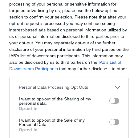
non deve mai mancare lo spirito di sacrificio e
processing of your personal or sensitive information for
targeted advertising by us, please use the below opt-out
l'unione del gruppo, a noi sono cose mai
section to confirm your selection. Please note that after your
mancate. Oggi abbiamo dato dimostrazione di
opt-out request is processed you may continue seeing
questo. E' una vittoria importante per noi che
interest-based ads based on personal information utilized by
us or personal information disclosed to third parties prior to
ci dà tre
punti in un girone difficile".
your opt-out. You may separately opt-out of the further
disclosure of your personal information by third parties on the
IAB’s list of downstream participants. This information may
also be disclosed by us to third parties on the
IAB’s List of
Downstream Participants
that may further disclose it to other
third parties.
Personal Data Processing Opt Outs
I want to opt-out of the Sharing of my
personal data.
Opted In
I want to opt-out of the Sale of my
Personal Data.
Opted In