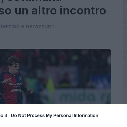
so un altro incontro
a terzino e nerazzurri
o.it -
Do Not Process My Personal Information