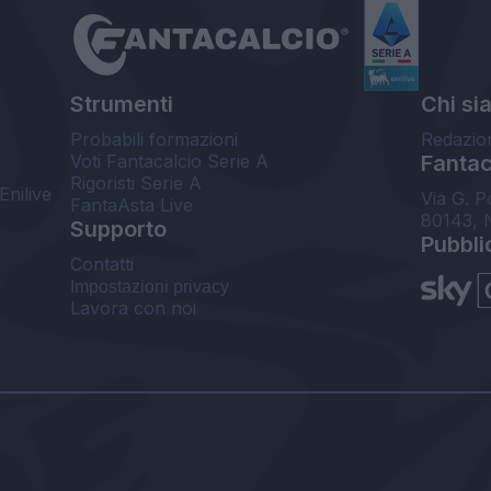
Strumenti
Chi si
Probabili formazioni
Redazio
Voti Fantacalcio Serie A
Fantaca
Rigoristi Serie A
Enilive
Via G. P
FantaAsta Live
80143, 
Supporto
Pubbli
Contatti
Impostazioni privacy
Lavora con noi