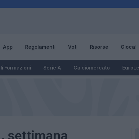
App
Regolamenti
Voti
Risorse
Gioca!
li Formazioni
Serie A
Calciomercato
EuroL
a, settimana