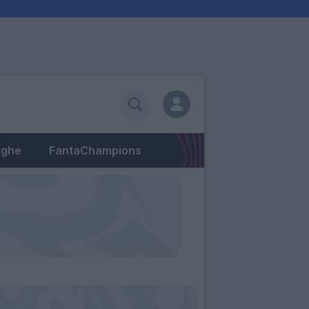
eghe
FantaChampions