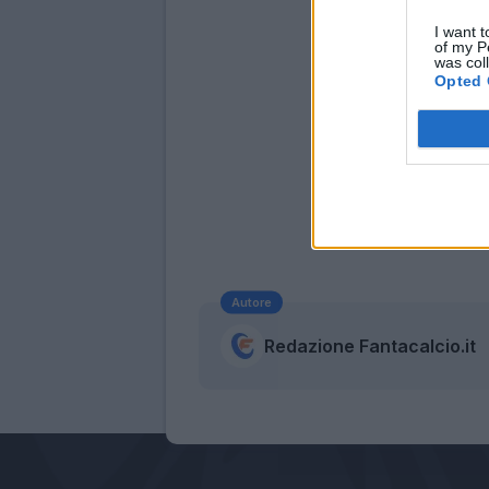
I want t
of my P
was col
Opted 
Autore
Redazione Fantacalcio.it