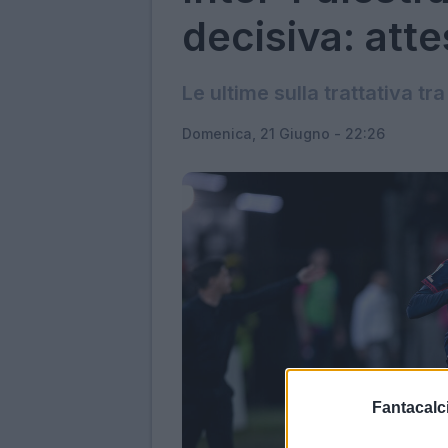
decisiva: atte
Le ultime sulla trattativa tr
Domenica, 21 Giugno - 22:26
Fantacalci