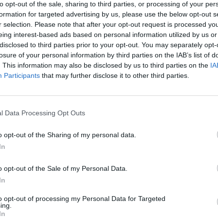
to opt-out of the sale, sharing to third parties, or processing of your per
ecisiva: atteso un altro incontro (©LaPresse)
formation for targeted advertising by us, please use the below opt-out s
r selection. Please note that after your opt-out request is processed y
eing interest-based ads based on personal information utilized by us or
attativa e portare Marco Palestra a Milano.
disclosed to third parties prior to your opt-out. You may separately opt-
, dal quale le parti sono uscite molto vicine, è
losure of your personal information by third parties on the IAB’s list of
. This information may also be disclosed by us to third parties on the
IA
ttimana per trovare una quadra definitiva.
Participants
that may further disclose it to other third parties.
sarebbe disposta ad accogliere la richiesta
di euro.
Marco Palestra
è reduce dalla
l Data Processing Opt Outs
, dove ha giocato 37 partite segnando un gol e 4
o opt-out of the Sharing of my personal data.
In
ter si concentrerebbe su quella per portare a
o opt-out of the Sale of my Personal Data.
e.
In
to opt-out of processing my Personal Data for Targeted
ing.
In