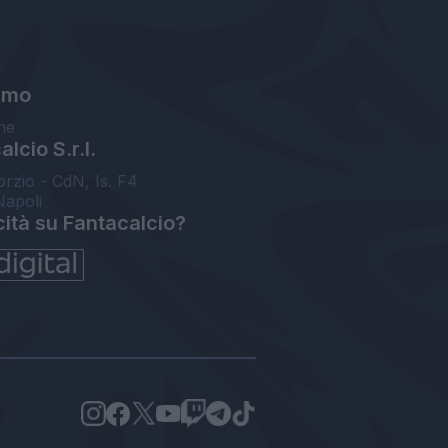
amo
ne
lcio S.r.l.
orzio - CdN, Is. F4
Napoli
cità su Fantacalcio?