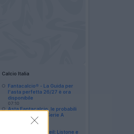
Calcio Italia
Fantacalcio® - La Guida per
l'asta perfetta 26/27 è ora
disponibile
07:10
Asta Fantacalcio, le probabili
formazioni della Serie A
Enilive 2026/27
06:16
Fantacalcio® Unveil: Listone e