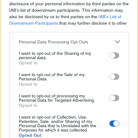
disclosure of your personal information by third parties on the
IAB’s list of downstream participants. This information may
also be disclosed by us to third parties on the
IAB’s List of
Downstream Participants
that may further disclose it to other
third parties.
Personal Data Processing Opt Outs
I want to opt-out of the Sharing of my
personal data.
Opted In
Autore
I want to opt-out of the Sale of my
Personal Data.
Redazione Fantacalcio.it
Opted In
I want to opt-out of processing my
Personal Data for Targeted Advertising.
Opted In
Leggi anche...
I want to opt-out of Collection, Use,
Roma, Konè si allena in gruppo: ci sarà
Retention, Sale, and/or Sharing of my
Personal Data that Is Unrelated with the
contro il Verona. Pellegrini in forte dubbio
Purposes for which it was collected.
Opted Out
Calciomercato Inter: doppio scambio con la