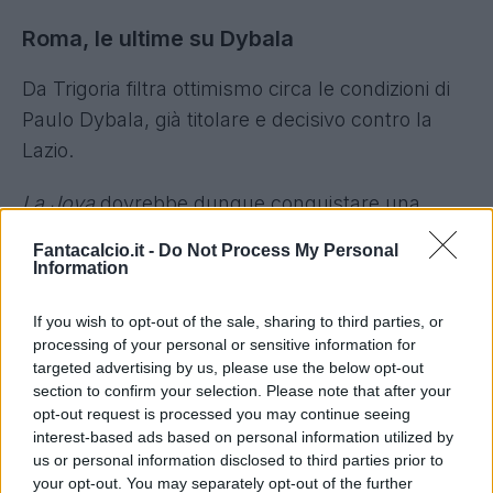
Roma, le ultime su Dybala
Da Trigoria filtra ottimismo circa le condizioni di
Paulo Dybala, già titolare e decisivo contro la
Lazio.
La Joya
dovrebbe dunque conquistare una
maglia da titolare per l'ultima di campionato
in
Fantacalcio.it -
Do Not Process My Personal
programma domenica sera
al Bentegodi dove i
Information
giallorossi potrebbero festeggiare il ritorno nella
If you wish to opt-out of the sale, sharing to third parties, or
massima competizione europea.
processing of your personal or sensitive information for
targeted advertising by us, please use the below opt-out
section to confirm your selection. Please note that after your
opt-out request is processed you may continue seeing
interest-based ads based on personal information utilized by
us or personal information disclosed to third parties prior to
your opt-out. You may separately opt-out of the further