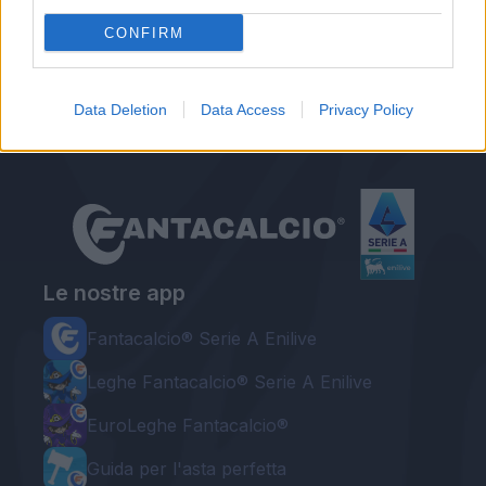
Roma?
CONFIRM
Roma, Dybala rinnova? Sarà decisiva la
prossima Champions
Data Deletion
Data Access
Privacy Policy
Le nostre app
Fantacalcio® Serie A Enilive
Leghe Fantacalcio® Serie A Enilive
EuroLeghe Fantacalcio®
Guida per l'asta perfetta