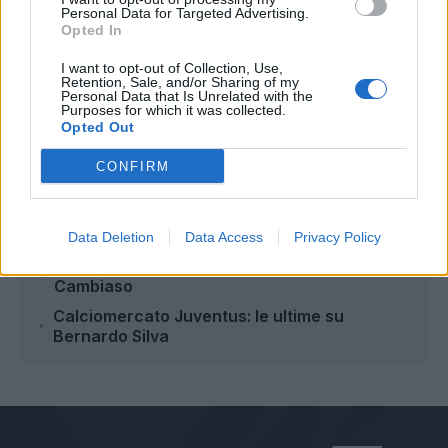
Personal Data for Targeted Advertising.
Opted In
Autore
I want to opt-out of Collection, Use,
Retention, Sale, and/or Sharing of my
Redazione Fantacalcio.it
Personal Data that Is Unrelated with the
Purposes for which it was collected.
Opted Out
CONFIRM
Leggi anche...
Juventus, incontro Elkann-Spalletti: futuro in
bilico
Data Deletion
Data Access
Privacy Policy
Juventus, il Barcellona mette gli occhi su
Cambiaso
Calciomercato Juventus: le ultime su
Bernardo Silva