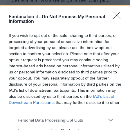
del Mare in vista della gara dell’Olimpico
con la Lazio, nella quale mister Giampaolo
dovrà fare a meno di Morente, fermato per
Fantacalcio.it -
Do Not Process My Personal
Information
un turno dal Giudice Sportivo. Assenti Jean
e Marchwiński, Burnete si è allenato
If you wish to opt-out of the sale, sharing to third parties, or
regolarmente in gruppo mentre Pierret
processing of your personal or sensitive information for
targeted advertising by us, please use the below opt-out
(sovraccarico funzionale) e Rebić (dolenzia
section to confirm your selection. Please note that after your
alla caviglia destra) hanno svolto un lavoro
opt-out request is processed you may continue seeing
personalizzato.
interest-based ads based on personal information utilized by
us or personal information disclosed to third parties prior to
your opt-out. You may separately opt-out of the further
Domani è in programma un allenamento
disclosure of your personal information by third parties on the
mattutino al Via del Mare prima della
IAB’s list of downstream participants. This information may
partenza alla volta di Roma, dove
also be disclosed by us to third parties on the
IAB’s List of
Downstream Participants
that may further disclose it to other
proseguirà la preparazione della gara con i
third parties.
biancocelesti.
Personal Data Processing Opt Outs