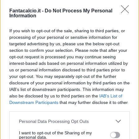
scadrà nel 2016,
con l’azienda di pneumatici
Fantacalcio.it -
Do Not Process My Personal
che presto dovrà versare
14 milioni
proprio in
Information
virtù dell’ultimo anno di sponsorizzazione.
If you wish to opt-out of the sale, sharing to third parties, or
processing of your personal or sensitive information for
targeted advertising by us, please use the below opt-out
Il
presidente Thohir
è intenzionato a rinnovare,
section to confirm your selection. Please note that after your
opt-out request is processed you may continue seeing
ma pare orientato – al momento – ad
allungare
interest-based ads based on personal information utilized by
l’accordo di un solo anno.
Per ora manca
us or personal information disclosed to third parties prior to
sintonia sulle cifre in ballo. Intanto il tycoon
your opt-out. You may separately opt-out of the further
disclosure of your personal information by third parties on the
strizza l’occhio ad un nuovo, eventuale, main
IAB’s list of downstream participants. This information may
sponsor: tra le alternative
Garuda, compagnia
also be disclosed by us to third parties on the
IAB’s List of
aerea indonesiana
già legata al Liverpool, più
Downstream Participants
that may further disclose it to other
third parties.
un’altra società di pneumatici.
Personal Data Processing Opt Outs
I want to opt-out of the Sharing of my
personal data.