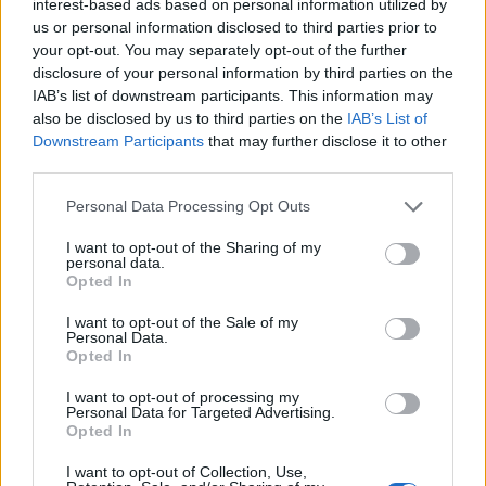
interest-based ads based on personal information utilized by
Pitbull, che non dovrebbe quindi accusare
us or personal information disclosed to third parties prior to
your opt-out. You may separately opt-out of the further
particolari problemi al suo rientro in Italia.
disclosure of your personal information by third parties on the
IAB’s list of downstream participants. This information may
also be disclosed by us to third parties on the
IAB’s List of
Autore
Downstream Participants
that may further disclose it to other
third parties.
Redazione Fantacalcio.it
Personal Data Processing Opt Outs
I want to opt-out of the Sharing of my
personal data.
Opted In
I want to opt-out of the Sale of my
Personal Data.
Opted In
I want to opt-out of processing my
Le nostre app
Personal Data for Targeted Advertising.
Opted In
Fantacalcio® Serie A Enilive
I want to opt-out of Collection, Use,