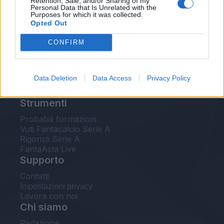
Retention, Sale, and/or Sharing of my
Leghe Fantacalcio® Serie A Enilive
Personal Data that Is Unrelated with the
Purposes for which it was collected.
Opted Out
EuroLeghe Fantacalcio®
CONFIRM
Guida per l'asta perfetta
FantaAsta Live
Data Deletion
Data Access
Privacy Policy
FantaAsta Buzz
Strumenti
Probabili formazioni
Voti Fantacalcio Serie A
Rigoristi Serie A
FantaAsta Live
Supporto
Contatti
Impostazioni privacy
Lavora con noi
Chi siamo
Redazione