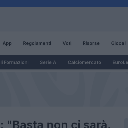
App
Regolamenti
Voti
Risorse
Gioca!
li Formazioni
Serie A
Calciomercato
EuroL
: "Basta non ci sarà.