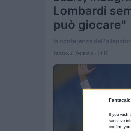
Lombardi sem
può giocare"
la conferenza dell'allenato
Sabato, 21 Gennaio - 14:17
Fantacalci
If you wish 
sensitive in
confirm you