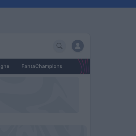
eghe
FantaChampions