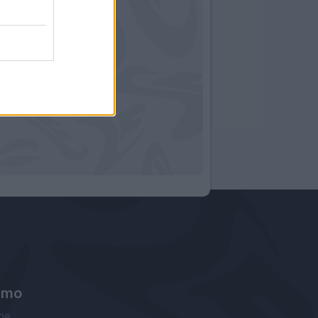
amo
ne