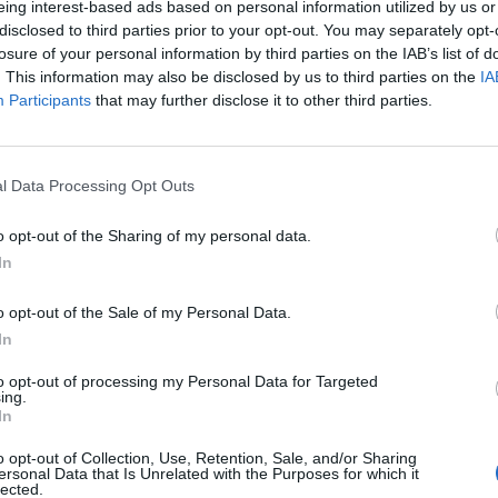
eing interest-based ads based on personal information utilized by us or
disclosed to third parties prior to your opt-out. You may separately opt-
aghi (Getty Images)
losure of your personal information by third parties on the IAB’s list of
. This information may also be disclosed by us to third parties on the
IA
Participants
that may further disclose it to other third parties.
uventus
e
Inzaghi
non ha paura:
"Sappiamo
a. La Juve viene dalla sconfitta a Firenze. Ce la
ossibile non c'è nulla nel calcio. Anche se
l Data Processing Opt Outs
 da 5 Scudetti e che ha vinto le ultime 28 in
o opt-out of the Sharing of my personal data.
In
ssetto:
"Le scelte in attacco cambiano poco.
on
Higuain
e
Dybala
partire più dietro.
o opt-out of the Sale of my Personal Data.
cercato di trasmettere ai miei che dipenderà
In
i di quello che abbiamo studiato in
to opt-out of processing my Personal Data for Targeted
ing.
In
ta
e
Lulic
non ci saranno.
Kishna
ha avuto un
o opt-out of Collection, Use, Retention, Sale, and/or Sharing
vrei voluto giocarmela al completo".
ersonal Data that Is Unrelated with the Purposes for which it
lected.
"Si è sempre fatto trovare pronto, a Bergamo