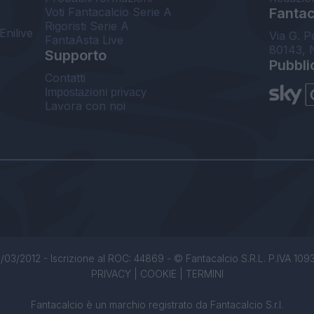
Voti Fantacalcio Serie A
Fantaca
Rigoristi Serie A
Enilive
Via G. P
FantaAsta Live
80143, 
Supporto
Pubbli
Contatti
Impostazioni privacy
Lavora con noi
/03/2012 - Iscrizione al ROC: 44869 - © Fantacalcio S.R.L. P.IVA 1093850
PRIVACY
|
COOKIE
|
TERMINI
Fantacalcio è un marchio registrato da Fantacalcio S.r.l.