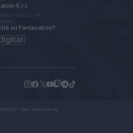
lcio S.r.l.
orzio - CdN, Is. F4
Napoli
cità su Fantacalcio?
1219 - Tutti i diritti riservati.