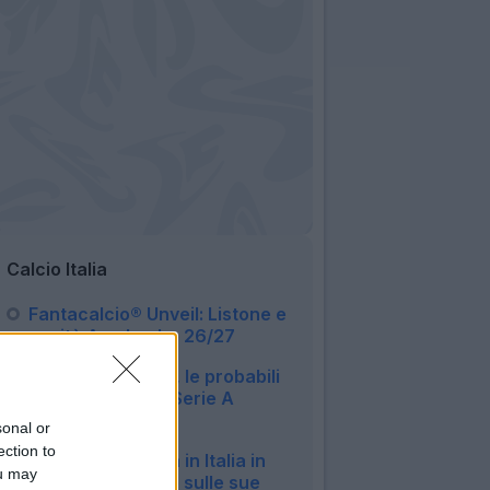
Calcio Italia
Fantacalcio® Unveil: Listone e
novità App Leghe 26/27
14:04
Asta Fantacalcio, le probabili
formazioni della Serie A
Enilive 2026/27
sonal or
09:16
ection to
Milan, Gila rientra in Italia in
ou may
anticipo: le ultime sulle sue