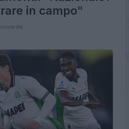
trare in campo"
neroverde