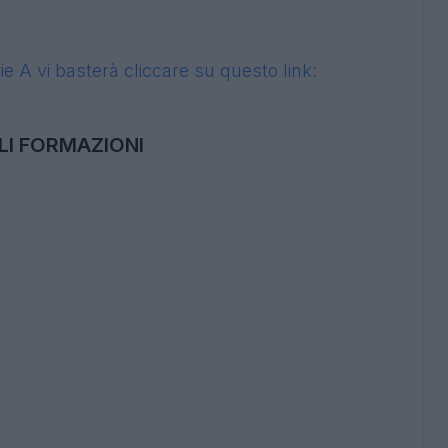
ili formazioni: Premier League.
Il mercato
ta Europa cambiano repentinamente i loro
re aggiornati in base alle news di mercato e di
lle dichiarazioni degli allenatori,
iniziamo a
i delle 10 squadre di Premier
presenti nel
rie A vi basterà cliccare su questo link: