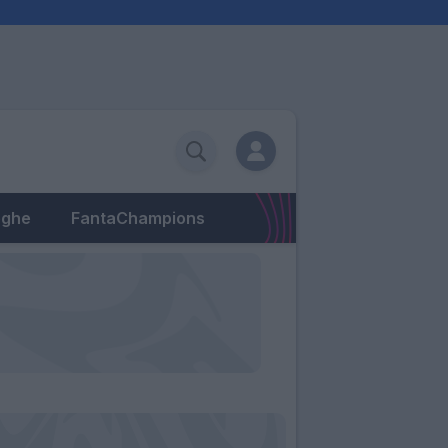
eghe
FantaChampions