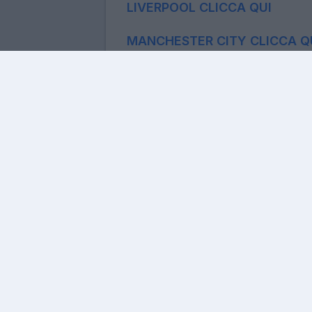
PREMIER LEAGUE: PROBABI
ARSENAL CLICCA QUI
ASTON VILLA CLICCA QUI
BOURNEMOUTH CLICCA QUI
BRIGHTON CLICCA QUI
CHELSEA CLICCA QUI
LIVERPOOL CLICCA QUI
MANCHESTER CITY CLICCA Q
MANCHESTER UNITED CLICCA