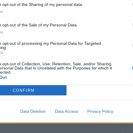
o opt-out of the Sharing of my personal data.
In
 copierei mai Riccardo che ha fatto
o opt-out of the Sale of my Personal Data.
In
e ma non farei nemmeno un'esultanza riguardo
to opt-out of processing my Personal Data for Targeted
ing.
In
?
"Ci spero, dentro di me a volte mi stritola, ma
re titolare fisso della nazionale ma magari in
o opt-out of Collection, Use, Retention, Sale, and/or Sharing
ersonal Data that Is Unrelated with the Purposes for which it
perato e ci spero tutt’ora perché lavorando e
lected.
Out
vedere le cose in campo, prima o poi gli
zare. Io continuerò a lavorare al massimo per
CONFIRM
portunità".
Data Deletion
Data Access
Privacy Policy