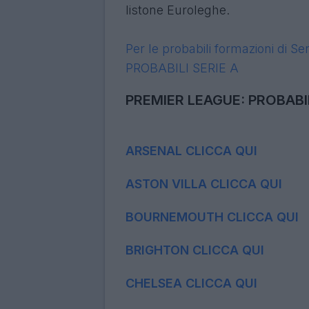
Euroleghe Fantacalcio, probab
imperversa e le squadre di tut
assetti. In questi articoli, semp
campo, alle amichevoli estive e a
vedere probabili e ballottagg
listone Euroleghe.
Per le probabili formazioni di Se
PROBABILI SERIE A