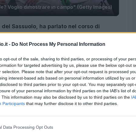
le? Voglio dimostrare in campo" (Getty Images)
del Sassuolo, ha parlato nel corso di
he di Spogliatoio tornando sui 4 gol segnati
o.it -
Do Not Process My Personal Information
to opt-out of the sale, sharing to third parties, or processing of your per
formation for targeted advertising by us, please use the below opt-out s
r selection. Please note that after your opt-out request is processed y
eing interest-based ads based on personal information utilized by us or
disclosed to third parties prior to your opt-out. You may separately opt-
losure of your personal information by third parties on the IAB’s list of
. This information may also be disclosed by us to third parties on the
IA
Participants
that may further disclose it to other third parties.
l Data Processing Opt Outs