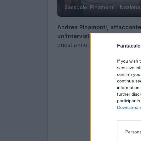
Sassuolo, Pinamonti: "Naziona
Andrea Pinamonti, attaccante 
un'intervista
concessa a Cronac
quest'anno in neroverde.
Fantacalci
If you wish 
sensitive in
confirm you
continue se
information 
further disc
participants
Downstream 
Persona