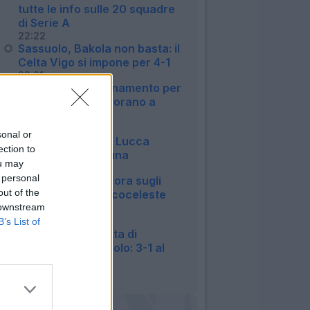
tutte le info sulle 20 squadre
di Serie A
22:22
Sassuolo, Bakola non basta: il
Celta Vigo si impone per 4-1
22:21
Lecce, primo allenamento per
Geubbels. In 4 lavorano a
parte
20:36
sonal or
Napoli, Politano e Lucca
ection to
stendono l'Osasuna
ou may
20:23
 personal
Lazio, Ratkov ancora sugli
out of the
scudi: poker biancoceleste
all'Ostiamare
 downstream
19:54
B’s List of
Torino, la doppietta di
Kulenovic e non solo: 3-1 al
Vado
19:35