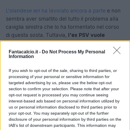
L'olandese ieri ha lavorato ancora a parte
e non
sembra aver smaltito del tutto il problema alla
caviglia sinistra che lo ha tormentato nel corso
di questa sosta. Tuttavia,
l'ex PSV vuole
esserci a tutti i costi
e oggi proverà a dare le
giuste risposte in allenamento.
Fantacalcio.it -
Do Not Process My Personal
Information
Inter, i dubbi di Chivu sulla fascia
If you wish to opt-out of the sale, sharing to third parties, or
processing of your personal or sensitive information for
In caso di forfait da parte di Dumfries, toccherà
targeted advertising by us, please use the below opt-out
a uno tra Carlos Augusto e Luis Henrique agire
section to confirm your selection. Please note that after your
al suo posto. Anche Darmian (e Mkhitaryan)
opt-out request is processed you may continue seeing
interest-based ads based on personal information utilized by
rischiano di non esserci. In mediana si
us or personal information disclosed to third parties prior to
contendono una maglia Sucic e Zielinski, in
your opt-out. You may separately opt-out of the further
difesa invece il ballottaggio è tra Bisseck e
disclosure of your personal information by third parties on the
IAB’s list of downstream participants. This information may
Acerbi.