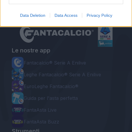
Data Deletion
Data Access
Privacy Policy
Le nostre app
Fantacalcio® Serie A Enilive
Leghe Fantacalcio® Serie A Enilive
EuroLeghe Fantacalcio®
Guida per l'asta perfetta
FantaAsta Live
FantaAsta Buzz
Strumenti