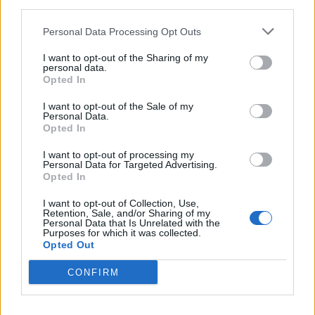
third parties.
«Avevo pochissimo tempo a disposizione e
Personal Data Processing Opt Outs
urgenze di squadra e classifica, non mi sono
potuto occupare dei problemi personali
di
I want to opt-out of the Sharing of my
personal data.
questo o quel giocatore».
Opted In
I want to opt-out of the Sale of my
Personal Data.
Cosa manca al georgiano?
Opted In
«Lo state vedendo anche in questi Europei,
I want to opt-out of processing my
tanti giocatori di qualità hanno una
Personal Data for Targeted Advertising.
Opted In
partecipazione attiva e sistematica alla fase di
I want to opt-out of Collection, Use,
non possesso. Kvara solo occasionalmente. E
Retention, Sale, and/or Sharing of my
Personal Data that Is Unrelated with the
poi deve imparare a sparare meglio le sue
Purposes for which it was collected.
cartucce nei trenta metri e a risultare più
Opted Out
produttivo a centrocampo. Se riuscirà a
CONFIRM
correggere questi tre punti vincerà il Pallone
d’oro, ne sono certo».