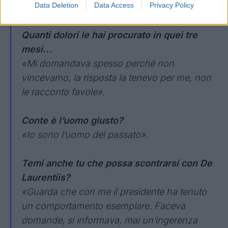
Data Deletion
Data Access
Privacy Policy
Quanti dolori le hai procurato in quei tre
mesi...
«Mi domandava spesso perché non
vincevamo, la risposta la tenevo per me, non
le racconto favole».
Conte è l’uomo giusto?
«Io sono l’uomo del passato».
Temi anche tu che possa scontrarsi con De
Laurentiis?
«Guarda che con me il presidente ha tenuto
un comportamento esemplare. Faceva
domande, si informava, mai un’ingerenza