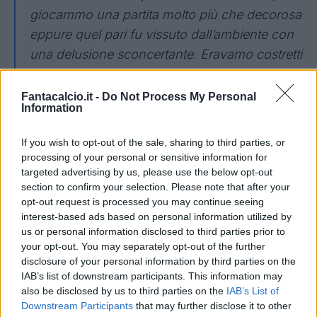
giocammo una partita molto più che decorosa
eppure quel pari fu vissuto dall’ambiente con
una delusione sconcertante. Eravamo costretti
a vincere e non avevamo una condizione
mentale all’altezza del compito. In alcune
Fantacalcio.it -
Do Not Process My Personal
Information
occasioni abbiamo anche giocato un buon
calcio, ma il buon calcio non bastava,
If you wish to opt-out of the sale, sharing to third parties, or
servivano i tre punti. Non si dava più valore a
processing of your personal or sensitive information for
nulla. E non è tutto . Il 95% delle cose che
targeted advertising by us, please use the below opt-out
section to confirm your selection. Please note that after your
venivano scritte o raccontate in tv da
opt-out request is processed you may continue seeing
giornalisti perbene e ben vestiti...». (Lo
interest-based ads based on personal information utilized by
interrompo).
us or personal information disclosed to third parties prior to
your opt-out. You may separately opt-out of the further
disclosure of your personal information by third parties on the
IAB’s list of downstream participants. This information may
also be disclosed by us to third parties on the
IAB’s List of
Downstream Participants
that may further disclose it to other
Futuro Kvara?