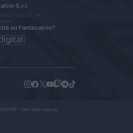
lcio S.r.l.
orzio - CdN, Is. F4
Napoli
cità su Fantacalcio?
1219 - Tutti i diritti riservati.