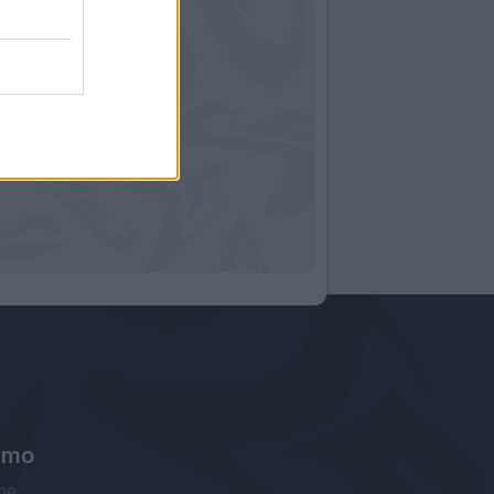
amo
ne