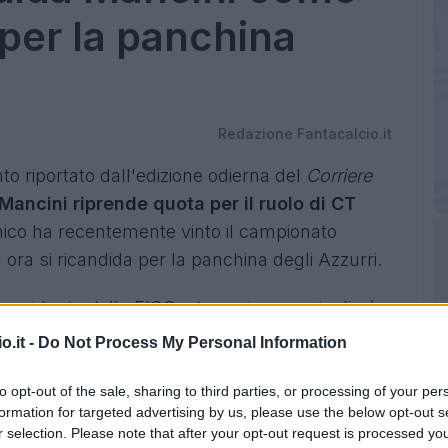
 per la panchina
Redazione Fantacalcio.it
o riportato dall'edizione odierna del
Corriere
Mancini riprende quota per il ruolo di CT
cnico ha recentemente vinto il campionato
 ora si ricandida per la panchina degli Azzurri.
presidente della FIGC, che a giugno scioglierà
l'ingaggio basso e la conoscenza dei baby
o.it -
Do Not Process My Personal Information
 quotidiano nelle colonne di questa mattina.
to opt-out of the sale, sharing to third parties, or processing of your per
 per il ruolo di CT
formation for targeted advertising by us, please use the below opt-out s
r selection. Please note that after your opt-out request is processed y