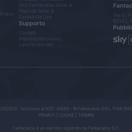
Voti Fantacalcio Serie A
Fantaca
Rigoristi Serie A
Enilive
Via G. P
FantaAsta Live
80143, 
Supporto
Pubbli
Contatti
Impostazioni privacy
Lavora con noi
/03/2012 - Iscrizione al ROC: 44869 - © Fantacalcio S.R.L. P.IVA 1093850
PRIVACY
|
COOKIE
|
TERMINI
Fantacalcio è un marchio registrato da Fantacalcio S.r.l.