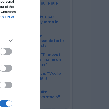
 personal
anticipo: le ultime sulle sue
out of the
condizioni
 downstream
19:15
Napoli, buone notizie per
B’s List of
Allegri: McTominay torna in
gruppo
17:38
Inter, duro colpo in
amichevole per Bisseck: forte
contusione alla testa
12:15
Inter, Mkhitaryan: "Rinnovo?
Nessuna garanzia, ma ho un
sogno in Champions"
11:33
Juventus, Zhegrova: "Voglio
restare, frenato dalla
pubalgia"
10:25
Napoli, De Laurentiis:
"Vogliamo un nuovo stadio"
08:48