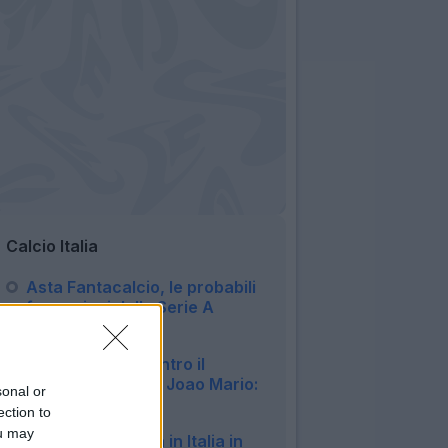
Calcio Italia
Asta Fantacalcio, le probabili
formazioni della Serie A
Enilive 2026/27
09:16
Fiorentina, 1-1 contro il
Deportivo: ottimo Joao Mario:
sonal or
il tabellino
ection to
22:57
ou may
Milan, Gila rientra in Italia in