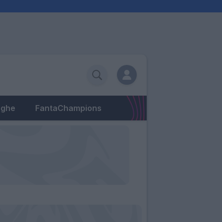
eghe
FantaChampions