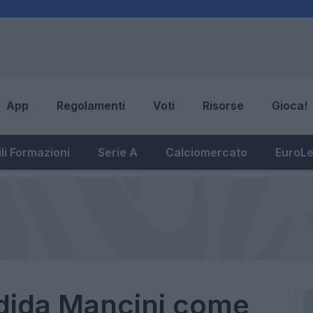
App
Regolamenti
Voti
Risorse
Gioca!
li Formazioni
Serie A
Calciomercato
EuroL
andida Mancini come