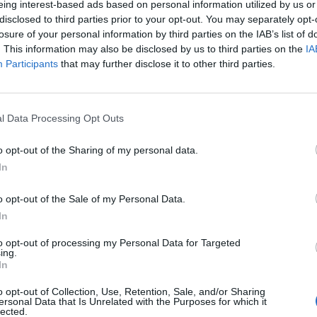
e Allegri resta in corsa per il ruolo di CT.
Per
eing interest-based ads based on personal information utilized by us or
disclosed to third parties prior to your opt-out. You may separately opt-
le anche il Napoli in caso di mancato arrivo di
losure of your personal information by third parties on the IAB’s list of
erva e attende. Perde quota, invece, il nome di
. This information may also be disclosed by us to third parties on the
IA
Participants
that may further disclose it to other third parties.
l Data Processing Opt Outs
o opt-out of the Sharing of my personal data.
In
o opt-out of the Sale of my Personal Data.
In
to opt-out of processing my Personal Data for Targeted
ing.
In
o opt-out of Collection, Use, Retention, Sale, and/or Sharing
ersonal Data that Is Unrelated with the Purposes for which it
lected.