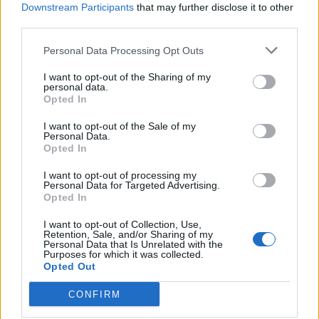
Downstream Participants
that may further disclose it to other
third parties.
Personal Data Processing Opt Outs
I want to opt-out of the Sharing of my
personal data.
Opted In
I want to opt-out of the Sale of my
Personal Data.
Opted In
I want to opt-out of processing my
Personal Data for Targeted Advertising.
Fiorentina-Atalanta, dove vederla: SKY o
Opted In
DAZN?
I want to opt-out of Collection, Use,
Retention, Sale, and/or Sharing of my
Personal Data that Is Unrelated with the
Solo Dazn trasmetterà il match tra viola e
Purposes for which it was collected.
orobici,
con pre-partita e col calcio d’inizio alle
Opted Out
ore 20.45. Per vederla basterà accedere con le
CONFIRM
proprie credenziali su DAZN, username e