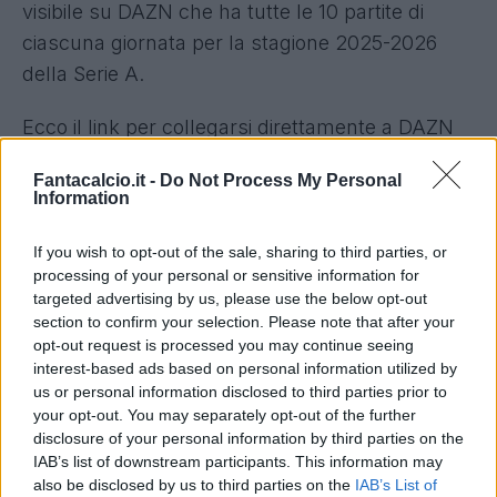
visibile su DAZN che ha tutte le 10 partite di
ciascuna giornata per la stagione 2025-2026
della Serie A.
Ecco il link per collegarsi direttamente a DAZN
per Fiorentina-Atalanta.
(
CLICCA QUI
)
Fantacalcio.it -
Do Not Process My Personal
Information
FIORENTINA-ATALANTA AL
FANTACALCIO
If you wish to opt-out of the sale, sharing to third parties, or
processing of your personal or sensitive information for
I VOTI DELLA FIORENTINA
targeted advertising by us, please use the below opt-out
I VOTI DELL'ATALANTA
section to confirm your selection. Please note that after your
opt-out request is processed you may continue seeing
CALENDARIO SERIE A
interest-based ads based on personal information utilized by
us or personal information disclosed to third parties prior to
CLASSIFICA SERIE A
your opt-out. You may separately opt-out of the further
disclosure of your personal information by third parties on the
IAB’s list of downstream participants. This information may
also be disclosed by us to third parties on the
IAB’s List of