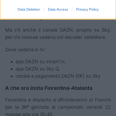
password. E poi chiaramente aprire la
Data Deletion
Data Access
Privacy Policy
schermata di homepage che proporrà tra gli
eventi anche la gara del Franchi.
Ma c’è anche il canale DAZN, proprio su Sky,
per chi volesse vederla col decoder satellitare.
Dove vederla in tv:
app DAZN su smart tv,
app DAZN su Sky Q,
canale a pagamento DAZN (5€) su Sky
A che ora inizia Fiorentina-Atalanta
Fiorentina e Atalanta si affronteranno al Franchi
per la 38ª giornata di campionato venerdì 22
maggio alle ore 20.45.