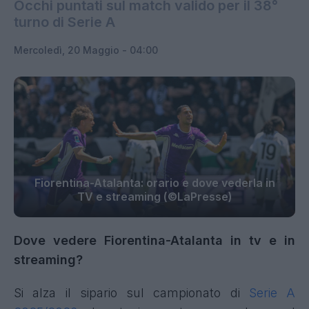
Occhi puntati sul match valido per il 38°
turno di Serie A
Mercoledì, 20 Maggio - 04:00
Fiorentina-Atalanta: orario e dove vederla in
TV e streaming (©LaPresse)
Dove vedere Fiorentina-Atalanta in tv e in
streaming?
Si alza il sipario sul campionato di
Serie A