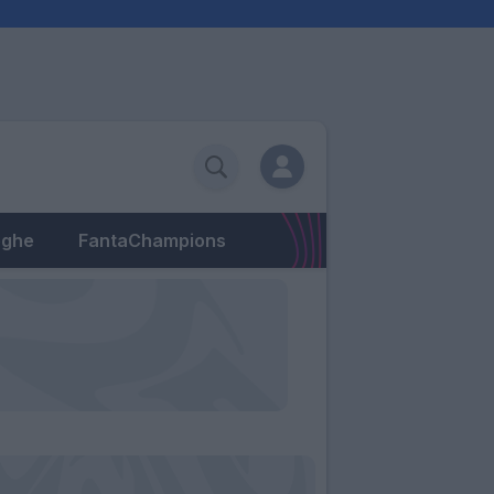
eghe
FantaChampions