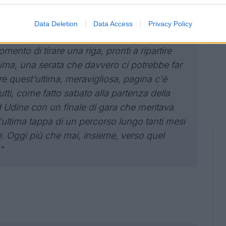
rso di noi, verso la nostra società e verso
Data Deletion
Data Access
Privacy Policy
e ci seguono.
omento di tirare una riga, pronti a ripartire
sima, una serata che davvero ci potrebbe far
ere quest'ultima, meravigliosa, pagina c'è
tti, come fatto sabato alla partenza della
d Udine con un finale di gara che meritava
l'ultima tappa di un percorso lungo tanti mesi
e. Oggi più che mai, insieme, verso quel
"