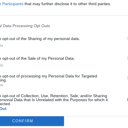
Participants
that may further disclose it to other third parties.
Corsi verso l'ultima gara dell'Empoli
l Data Processing Opt Outs
il tempo di smaltire le contrastanti emozioni
 visto prima ad un passo dalla vittoria e poco
o opt-out of the Sharing of my personal data.
In
cati per il pari. Ho visto una squadra che
 il cuore oltre l'ostacolo grazie anche alla
o opt-out of the Sale of my Personal Data.
 ha mai smesso di incitarci. Resta il grande
In
clusa la gara ma anche per come questa si è
to opt-out of processing my Personal Data for Targeted
 molti può apparire come la piazza piccola o
ing.
In
volta anche scomoda, ma anche noi abbiamo
mo e dobbiamo tutelare. Abbiamo sempre
o opt-out of Collection, Use, Retention, Sale, and/or Sharing
ersonal Data that Is Unrelated with the Purposes for which it
avoro, a ciò che noi potevamo determinare,
lected.
Out
episodi, sicuri che nell'arco dell'intera
tri confronti non sarebbe mai venuta meno.
CONFIRM
ommettere errori, diamo, ma allo stesso