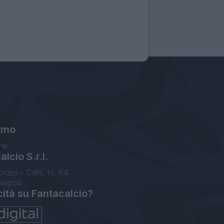
amo
ne
lcio S.r.l.
orzio - CdN, Is. F4
Napoli
cità su Fantacalcio?