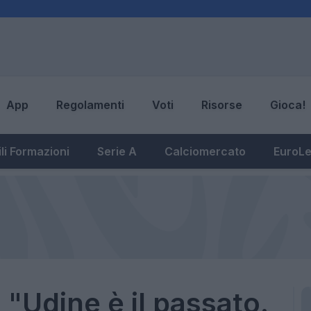
App
Regolamenti
Voti
Risorse
Gioca!
li Formazioni
Serie A
Calciomercato
EuroL
 "Udine è il passato.