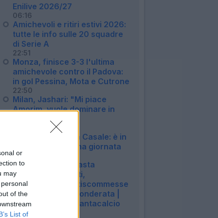
Enilive 2026/27
06:16
Amichevoli e ritiri estivi 2026:
tutte le info sulle 20 squadre
di Serie A
22:51
Monza, finisce 3-3 l'ultima
amichevole contro il Padova:
in gol Pessina, Mota e Cutrone
22:50
Milan, Jashari: "Mi piace
Amorim, vuole dominare in
mezzo al campo"
20:30
Bologna, si ferma Casale: è in
dubbio per la prima giornata
sonal or
20:13
ection to
LIVE! Guida per l'asta
ou may
perfetta: campetti,
scommesse e antiscommesse
 personal
| Griglia Portieri ponderata |
out of the
Summer Vibes | Fantacalcio
 downstream
TV
B’s List of