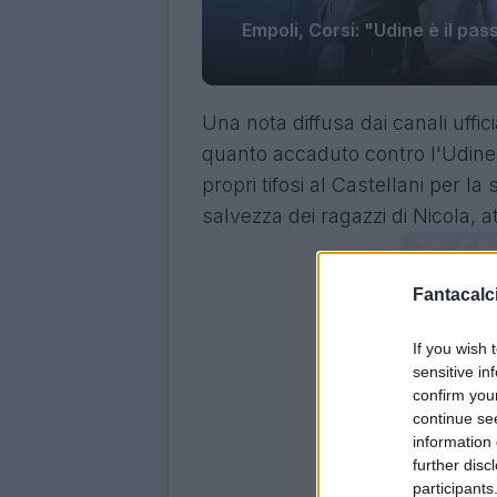
Empoli, Corsi: "Udine è il pas
Una nota diffusa dai canali uffici
quanto accaduto contro l'Udine
propri tifosi al Castellani per la
salvezza dei ragazzi di Nicola, 
Fantacalci
If you wish 
sensitive in
confirm you
continue se
information 
further disc
participants