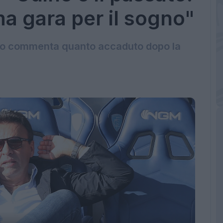
ma gara per il sogno"
urro commenta quanto accaduto dopo la