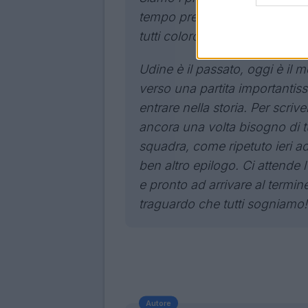
tempo pretendiamo rispetto ve
tutti coloro che costantement
Udine è il passato, oggi è il m
verso una partita importantis
entrare nella storia. Per scriv
ancora una volta bisogno di tu
squadra, come ripetuto ieri a
ben altro epilogo. Ci attende 
e pronto ad arrivare al termin
traguardo che tutti sogniamo!
Autore