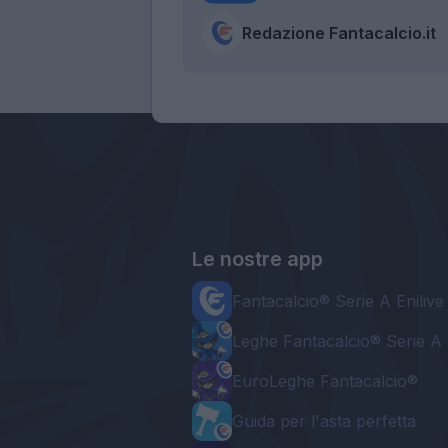
Redazione Fantacalcio.it
Le nostre app
Fantacalcio® Serie A Enilive
Leghe Fantacalcio® Serie A 
EuroLeghe Fantacalcio®
Guida per l'asta perfetta