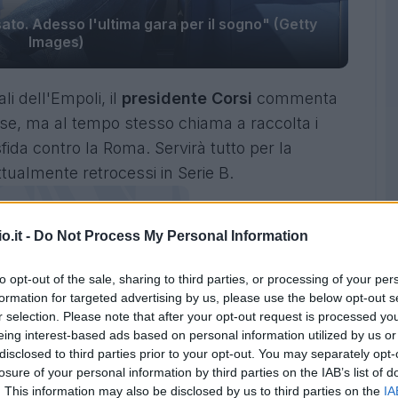
sato. Adesso l'ultima gara per il sogno" (Getty
Images)
ali dell'Empoli, il
presidente Corsi
commenta
se, ma al tempo stesso chiama a raccolta i
 sfida contro la Roma. Servirà tutto per la
attualmente retrocessi in Serie B.
o.it -
Do Not Process My Personal Information
to opt-out of the sale, sharing to third parties, or processing of your per
formation for targeted advertising by us, please use the below opt-out s
r selection. Please note that after your opt-out request is processed y
eing interest-based ads based on personal information utilized by us or
disclosed to third parties prior to your opt-out. You may separately opt-
losure of your personal information by third parties on the IAB’s list of
. This information may also be disclosed by us to third parties on the
IA