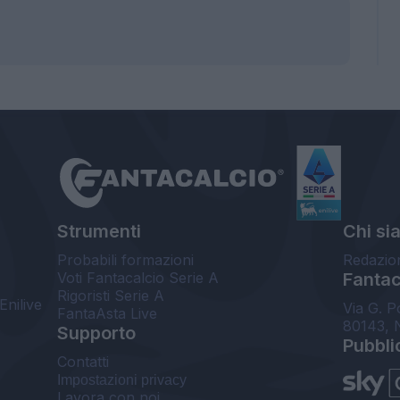
Strumenti
Chi si
Probabili formazioni
Redazio
Voti Fantacalcio Serie A
Fantaca
Rigoristi Serie A
Enilive
Via G. P
FantaAsta Live
80143, 
Supporto
Pubbli
Contatti
Impostazioni privacy
Lavora con noi