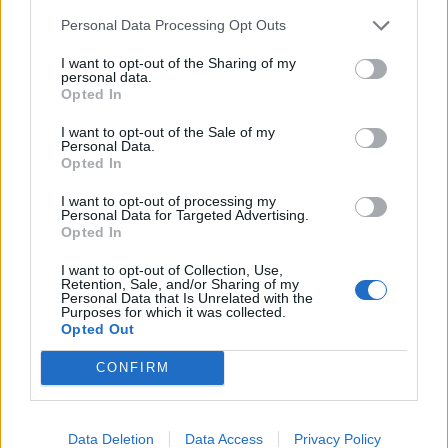
seduta ha svolto personalizzato. Il brasiliano
Personal Data Processing Opt Outs
vuole esserci nel derby, ma dovrebbe partire,
I want to opt-out of the Sharing of my
almeno inizialmente, dalla panchina. Lavoro
personal data.
Opted In
personalizzato per Castan, Ibarbo, Strootman e
Torosidis, mentre
Gervinho
ha svolto solo
I want to opt-out of the Sale of my
Personal Data.
fisioterapia. In avanti Totti dovrebbe essere
Opted In
affiancato da Iturbe e Ibarbo.
I want to opt-out of processing my
Personal Data for Targeted Advertising.
Opted In
Autore
I want to opt-out of Collection, Use,
Redazione Fantacalcio.it
Retention, Sale, and/or Sharing of my
Personal Data that Is Unrelated with the
Purposes for which it was collected.
Opted Out
CONFIRM
Data Deletion
Data Access
Privacy Policy