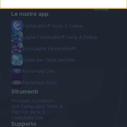
Le nostre app
Fantacalcio® Serie A Enilive
Leghe Fantacalcio® Serie A Enilive
EuroLeghe Fantacalcio®
Guida per l'asta perfetta
FantaAsta Live
FantaAsta Buzz
Strumenti
Probabili formazioni
Voti Fantacalcio Serie A
Rigoristi Serie A
FantaAsta Live
Supporto