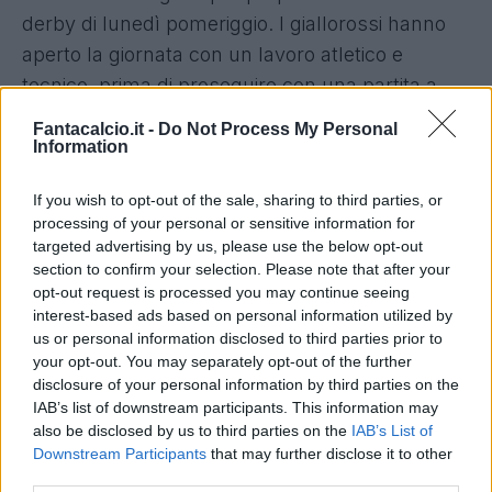
derby di lunedì pomeriggio. I giallorossi hanno
aperto la giornata con un lavoro atletico e
tecnico, prima di proseguire con una partita a
tema. La sessione si è poi conclusa con un
Fantacalcio.it -
Do Not Process My Personal
focus tattico e con una serie di finalizzazioni.
Information
If you wish to opt-out of the sale, sharing to third parties, or
processing of your personal or sensitive information for
targeted advertising by us, please use the below opt-out
section to confirm your selection. Please note that after your
opt-out request is processed you may continue seeing
interest-based ads based on personal information utilized by
us or personal information disclosed to third parties prior to
your opt-out. You may separately opt-out of the further
disclosure of your personal information by third parties on the
IAB’s list of downstream participants. This information may
Giungono buonissime notizie sul fronte
Maicon
:
also be disclosed by us to third parties on the
IAB’s List of
il terzino brasiliano è sceso in campo per parte
Downstream Participants
that may further disclose it to other
third parties.
del lavoro in gruppo, mentre per il resto della