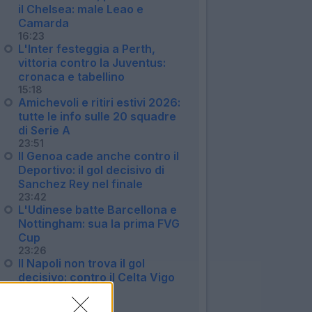
il Chelsea: male Leao e
Camarda
16:23
L'Inter festeggia a Perth,
vittoria contro la Juventus:
cronaca e tabellino
15:18
Amichevoli e ritiri estivi 2026:
tutte le info sulle 20 squadre
di Serie A
23:51
Il Genoa cade anche contro il
Deportivo: il gol decisivo di
Sanchez Rey nel finale
23:42
L'Udinese batte Barcellona e
Nottingham: sua la prima FVG
Cup
23:26
Il Napoli non trova il gol
decisivo: contro il Celta Vigo
finisce 1-1
23:19