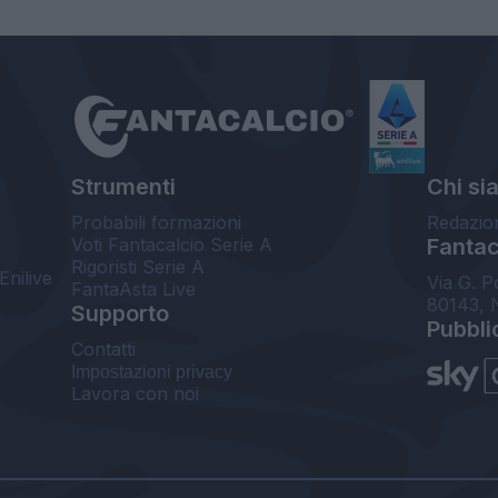
Strumenti
Chi si
Probabili formazioni
Redazio
Voti Fantacalcio Serie A
Fantaca
Rigoristi Serie A
Enilive
Via G. P
FantaAsta Live
80143, 
Supporto
Pubbli
Contatti
Impostazioni privacy
Lavora con noi