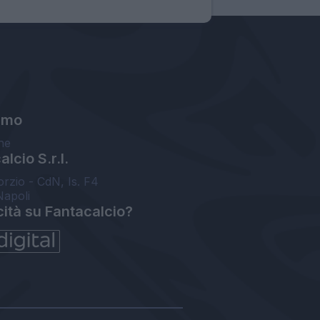
amo
ne
lcio S.r.l.
orzio - CdN, Is. F4
Napoli
cità su Fantacalcio?