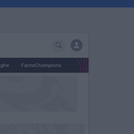
eghe
FantaChampions