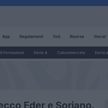
App
Regolamenti
Voti
Risorse
Gioca!
li Formazioni
Serie A
Calciomercato
EuroL
ecco Eder e Soriano.