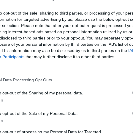
ontanamento: non sembrano esserci stati
parte della seduta, resta da capire se può
to opt-out of the sale, sharing to third parties, or processing of your per
formation for targeted advertising by us, please use the below opt-out s
one col tecnico. Il suo impiego nel derby di
r selection. Please note that after your opt-out request is processed y
ebbe probabilmente partito in panchina,
eing interest-based ads based on personal information utilized by us or
Il club blucerchiato ha, per inciso, reso noto
disclosed to third parties prior to your opt-out. You may separately opt-
losure of your personal information by third parties on the IAB’s list of
 è da addursi a regolari, e già previsti,
. This information may also be disclosed by us to third parties on the
IA
Participants
that may further disclose it to other third parties.
* * * * *
l Data Processing Opt Outs
rte e per mister Mihajlovic, adesso, è tempo di
o opt-out of the Sharing of my personal data.
 a Bogliasco il tecnico ha ritrovato sul campo di
In
ro, mentre ai box restano Cacciatore e
a del recupero non ci saranno sabato sera. Di
o opt-out of the Sale of my Personal Data.
In
ilvestri, Obiang, Eder e Soriano: in settimana,
sime soluzioni.
Tra queste, anche Eto'o da
to opt-out of processing my Personal Data for Targeted