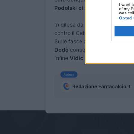
I want t
Podolski ci sarà Icardi.
of my P
was col
Opted 
In difesa da valutare se affidarsi
contro il Celtic: in porta tornerà
Sulle fasce agiranno
Campagn
Dodò
conserva le sue chances
Infine
Vidic
potrebbe dare respi
Autore
Redazione Fantacalcio.it