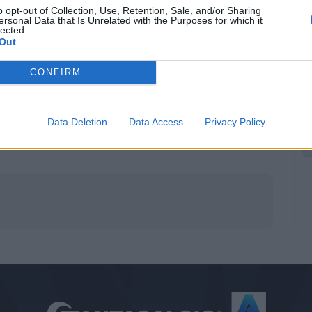
o opt-out of Collection, Use, Retention, Sale, and/or Sharing
ersonal Data that Is Unrelated with the Purposes for which it
lected.
Out
 ancora agli stessi uomini visti nella sfida
CONFIRM
Handanovic.
aro
a destra e
Santon
a sinistra, anche se
.
Data Deletion
Data Access
Privacy Policy
ro a capitan
Ranocchia
.