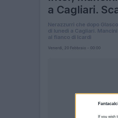
a Cagliari. Sc
Nerazzurri che dopo Glasco
di lunedì a Cagliari. Mancini
al fianco di Icardi
Venerdì, 20 Febbraio - 00:00
Fantacalci
If you wish 