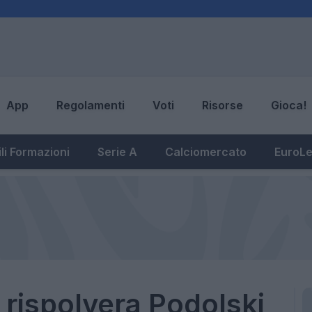
App
Regolamenti
Voti
Risorse
Gioca!
li Formazioni
Serie A
Calciomercato
EuroL
 rispolvera Podolski