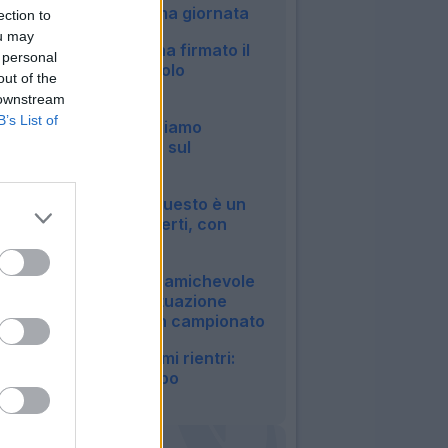
dubbio per la prima giornata
ection to
20:13
ou may
Roma, Pellegrini ha firmato il
 personal
rinnovo: manca solo
out of the
l'ufficialità
 downstream
14:27
B’s List of
Inter, Chivu: "Abbiamo
bisogno di minuti, sul
mercato..."
12:04
Roma, Castro: "Questo è un
sogno a occhi aperti, con
Malen..."
09:07
Milan, Gila salta l'amichevole
col Chelsea: la situazione
verso il debutto in campionato
07:04
Inter, ecco gli ultimi rientri:
Akanji già in campo
06:57