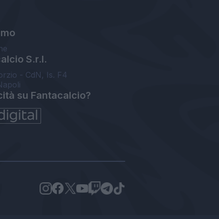
amo
ne
lcio S.r.l.
orzio - CdN, Is. F4
Napoli
cità su Fantacalcio?