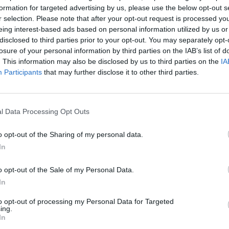
formation for targeted advertising by us, please use the below opt-out s
r selection. Please note that after your opt-out request is processed y
olski (Getty Images)
eing interest-based ads based on personal information utilized by us or
disclosed to third parties prior to your opt-out. You may separately opt-
losure of your personal information by third parties on the IAB’s list of
tic
, per l
’Inter
è già tempo di pensare al
. This information may also be disclosed by us to third parties on the
IA
azione che dovrà effettuare il
tecnico
Participants
that may further disclose it to other third parties.
l Data Processing Opt Outs
lare
Podolski
, che ha saltato la trasferta di
o opt-out of the Sharing of my personal data.
rito nella lista dei convocabili:
rifiaterà
In
 contro gli scozzesi.
o opt-out of the Sale of my Personal Data.
renderà il suo posto a scapito di
Kuzmanovic
,
In
n panchina.
nto di
Kovacic e Hernanes
, ma dopo le
to opt-out of processing my Personal Data for Targeted
ing.
potrebbero essere rispolverati.
In
sostenere la coppia d’attacco: al fianco di