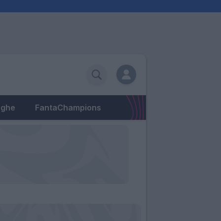
eghe
FantaChampions