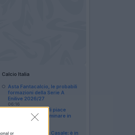
Calcio Italia
Asta Fantacalcio, le probabili
formazioni della Serie A
Enilive 2026/27
06:16
Milan, Jashari: "Mi piace
Amorim, vuole dominare in
mezzo al campo"
20:30
Bologna, si ferma Casale: è in
sonal or