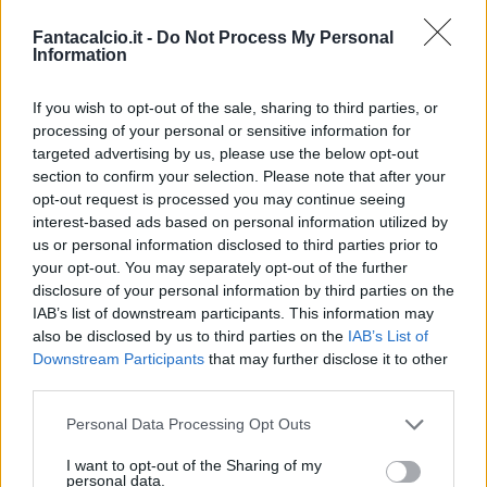
Kalinic
, è un giocatore della Fiorentina
. Ha
Fantacalcio.it -
Do Not Process My Personal
sempre dimostrato grande concentrazione, ho
Information
espresso la mia gioia di allenare persone speciali
If you wish to opt-out of the sale, sharing to third parties, or
come lui.
processing of your personal or sensitive information for
Sanchez
difensore è una soluzione che
targeted advertising by us, please use the below opt-out
proviamo da diverso tempo, lavoriamo per
section to confirm your selection. Please note that after your
opt-out request is processed you may continue seeing
consolidare queste scelte e nulla viene per caso.
interest-based ads based on personal information utilized by
Sono scelte che già ho fatto nel corso di questa
us or personal information disclosed to third parties prior to
stagione, alternative che possono aiutarci.
your opt-out. You may separately opt-out of the further
disclosure of your personal information by third parties on the
Zarate
al Watford
? Dovete parlare col Direttore.
IAB’s list of downstream participants. This information may
Babacar
è un giocatore che sta crescendo a tutti
also be disclosed by us to third parties on the
IAB’s List of
i livelli.
Downstream Participants
that may further disclose it to other
third parties.
Il
Chievo
è una squadra difficile da affrontare,
Personal Data Processing Opt Outs
hanno chiaro come devono giocare perché
I want to opt-out of the Sharing of my
hanno dei principi radicati. Se tutti manteniamo
personal data.