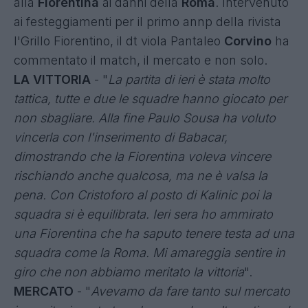
alla
Fiorentina
ai danni della
Roma
. Intervenuto
ai festeggiamenti per il primo annp della rivista
I'Grillo Fiorentino, il dt viola Pantaleo
Corvino
ha
commentato il match, il mercato e non solo.
LA VITTORIA
- "
La partita di ieri è stata molto
tattica, tutte e due le squadre hanno giocato per
non sbagliare. Alla fine Paulo Sousa ha voluto
vincerla con l'inserimento di Babacar,
dimostrando che la Fiorentina voleva vincere
rischiando anche qualcosa, ma ne è valsa la
pena. Con Cristoforo al posto di Kalinic poi la
squadra si è equilibrata. Ieri sera ho ammirato
una Fiorentina che ha saputo tenere testa ad una
squadra come la Roma. Mi amareggia sentire in
giro che non abbiamo meritato la vittoria
".
MERCATO
- "
Avevamo da fare tanto sul mercato