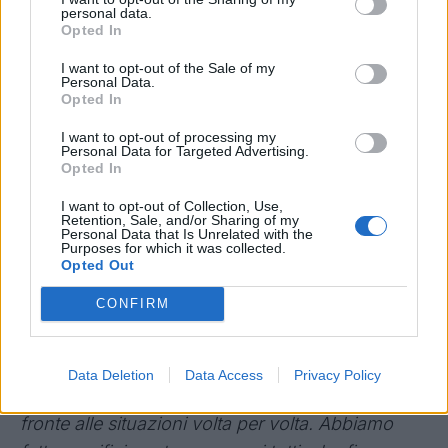
affrontare il presente. Babacar è un valore
personal data.
importante come tutti quelli che fanno parte della
Opted In
rosa. Quando sarà chiamato in causa si rivelerà
I want to opt-out of the Sale of my
Personal Data.
all’altezza di una Fiorentina attrezzata bene
".
Opted In
DZEKO
- "
Mi hanno infastidito tutte queste voci,
I want to opt-out of processing my
per me era giallo per simulazione del bosniaco.
Personal Data for Targeted Advertising.
Opted In
Dzeko è un attaccante che spesso si butta in
area basti guardare alla gara con la Samp.
I want to opt-out of Collection, Use,
Retention, Sale, and/or Sharing of my
Dispiace che la nostra vittoria sia passato in
Personal Data that Is Unrelated with the
Purposes for which it was collected.
secondo piano
".
Opted Out
RINNOVO RODRIGUEZ
- "
Mercato? Abbiamo
CONFIRM
ancora le scorie di quello estivo. Il rinnovo di
Gonzalo? Abbiamo un appuntamento tra circa
un mese con il suo procuratore, poi penseremo
Data Deletion
Data Access
Privacy Policy
anche al futuro. Dobbiamo essere attenti di far
fronte alle situazioni volta per volta. Abbiamo