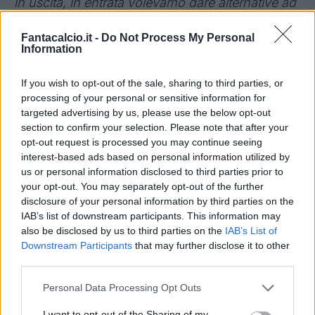
in uscita, in entrata volevamo dare alternative ad
una squadra importante che volevamo lasciare
Fantacalcio.it -
Do Not Process My Personal
com'era. Gli acquisti dovevano essere funzionali,
Information
piano piano Sanchez, Olivera, Salcedo,
Cristoforo e gli altri dimostreranno di esserlo
".
If you wish to opt-out of the sale, sharing to third parties, or
processing of your personal or sensitive information for
UDINESE
- "
Veniamo dal giovedì di coppa, poi ci
targeted advertising by us, please use the below opt-out
sarà domenica il Milan e ancora Europa League.
section to confirm your selection. Please note that after your
A volte le tante partite alterano il valore della
opt-out request is processed you may continue seeing
interest-based ads based on personal information utilized by
squadra, a Udine sarà una gara che deve tenere
us or personal information disclosed to third parties prior to
presente il grande numero di impegni ravvicinati.
your opt-out. You may separately opt-out of the further
Obiettivi? Siamo una squadra attrezzata, strada
disclosure of your personal information by third parties on the
IAB’s list of downstream participants. This information may
facendo vedremo quanto saranno competitive le
also be disclosed by us to third parties on the
IAB’s List of
altre. Siamo pronti per affrontare tre
Downstream Participants
that may further disclose it to other
competizioni
".
third parties.
BERNARDESCHI E BABACAR
- "
Quello che è
Personal Data Processing Opt Outs
stato detto è ormai passato, siamo pronti ad
I want to opt-out of the Sharing of my