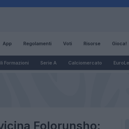
App
Regolamenti
Voti
Risorse
Gioca!
li Formazioni
Serie A
Calciomercato
EuroL
vvicina Folorunsho: