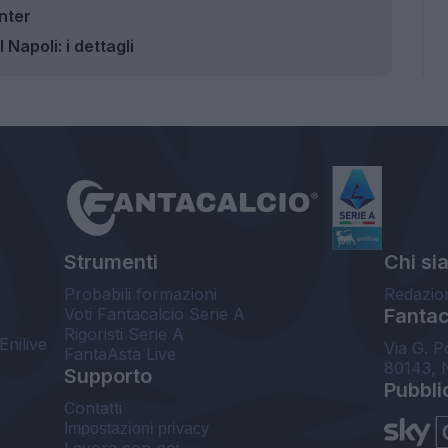
Inter
Napoli: i dettagli
Strumenti
Chi si
Probabili formazioni
Redazio
Voti Fantacalcio Serie A
Fantaca
Rigoristi Serie A
Enilive
Via G. P
FantaAsta Live
80143, 
Supporto
Pubbli
Contatti
Impostazioni privacy