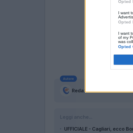
Opted 
I want 
Advertis
Opted 
I want t
of my P
was col
Opted 
Autore
Redazione Fantacalcio.it
Leggi anche...
UFFICIALE - Cagliari, ecco Bor