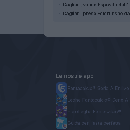
Cagliari, vicino Esposito dall'
Cagliari, preso Folorunsho dal 
Le nostre app
Fantacalcio® Serie A Enilive
Leghe Fantacalcio® Serie A 
EuroLeghe Fantacalcio®
Guida per l'asta perfetta