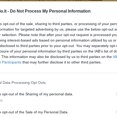
nsho: visite mediche a inizio settimana (Getty
Images)
o.it -
Do Not Process My Personal Information
 appresta ad
accogliere Michael Folorunsho.
to opt-out of the sale, sharing to third parties, or processing of your per
formation for targeted advertising by us, please use the below opt-out s
iva per l'arrivo dal Napoli dl centrocampista
r selection. Please note that after your opt-out request is processed y
eing interest-based ads based on personal information utilized by us or
disclosed to third parties prior to your opt-out. You may separately opt-
losure of your personal information by third parties on the IAB’s list of
sate le visite mediche di Folorunsho
. This information may also be disclosed by us to third parties on the
IA
Participants
that may further disclose it to other third parties.
ebbe quella
di sottoporre il giocatore alle
a prossima settimana
. In questo modo il
sizione di Pisacane e in particolar modo per
l Data Processing Opt Outs
ay in programma il 23 luglio in Austria.
o opt-out of the Sharing of my personal data.
In
o opt-out of the Sale of my Personal Data.