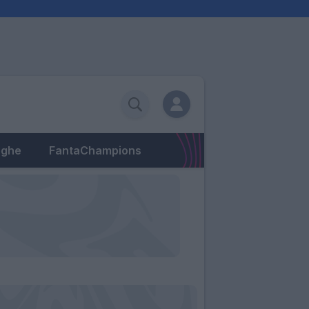
eghe
FantaChampions