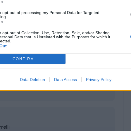
In
to opt-out of processing my Personal Data for Targeted
ing.
In
o opt-out of Collection, Use, Retention, Sale, and/or Sharing
ersonal Data that Is Unrelated with the Purposes for which it
lected.
Out
CONFIRM
Data Deletion
Data Access
Privacy Policy
relli