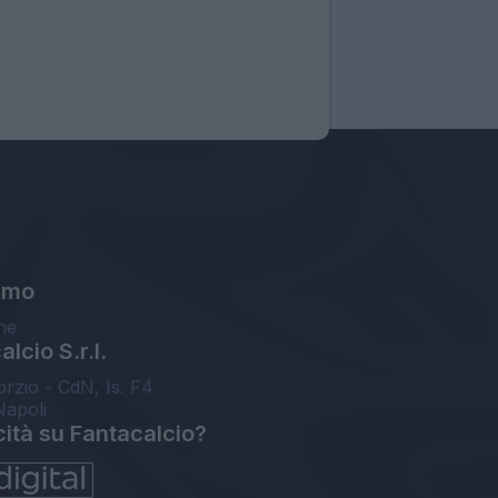
amo
ne
lcio S.r.l.
orzio - CdN, Is. F4
Napoli
cità su Fantacalcio?