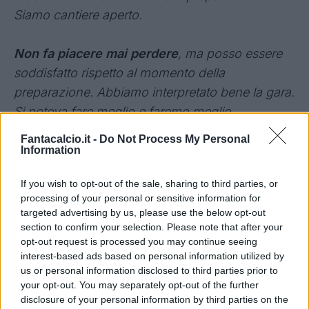
Siamo cantiere aperto.
Non fa piacere mai perdere
, ma posso essere
soddisfatto rispetto al momento della
preparazione. Abbiamo interpretato bene la gara.
Si poteva fare meglio e faremo meglio.
Fantacalcio.it -
Do Not Process My Personal
Ci sono giocatori non ancora nella stessa
Information
condizione di chi ha iniziato subito il lavoro. La
If you wish to opt-out of the sale, sharing to third parties, or
squadra segue me e lo staff e dev’essere sempre
processing of your personal or sensitive information for
così. Abbiamo cercato quello che abbiamo
targeted advertising by us, please use the below opt-out
provato in allenamento.
Per l’inizio del
section to confirm your selection. Please note that after your
opt-out request is processed you may continue seeing
campionato saremo pronti fisicamente
,
interest-based ads based on personal information utilized by
tecnicamente e tatticamente.
us or personal information disclosed to third parties prior to
your opt-out. You may separately opt-out of the further
disclosure of your personal information by third parties on the
I giocatori che devono arrivare
Bacca, Luiz