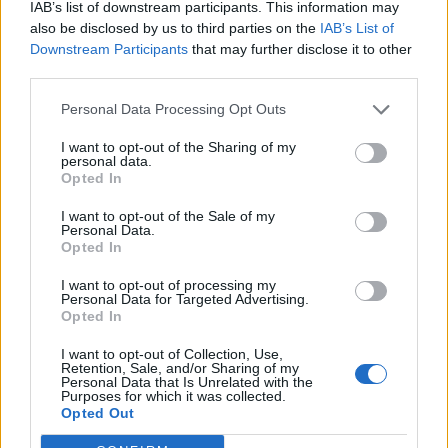
IAB’s list of downstream participants. This information may
Adriano, Menez, Zapata
ci daranno una grossa
also be disclosed by us to third parties on the
IAB’s List of
mano e potranno fare la differenza.
Downstream Participants
that may further disclose it to other
third parties.
Calabria
ha fatto bene e se non si monta la testa,
Personal Data Processing Opt Outs
e non credo lo farà, avrà un grande futuro
”.
I want to opt-out of the Sharing of my
personal data.
Opted In
Redazione
CanaleMilan
I want to opt-out of the Sale of my
Personal Data.
Opted In
I want to opt-out of processing my
Personal Data for Targeted Advertising.
Opted In
I want to opt-out of Collection, Use,
Retention, Sale, and/or Sharing of my
Personal Data that Is Unrelated with the
Purposes for which it was collected.
Autore
Opted Out