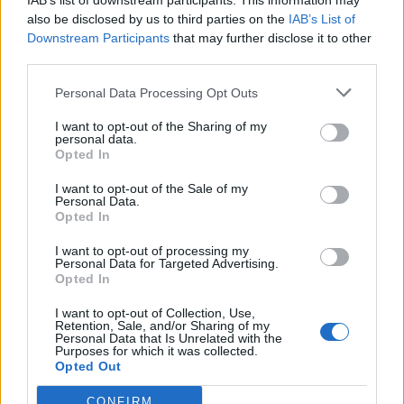
IAB’s list of downstream participants. This information may
Mbangula. Allenatore: Tudor
also be disclosed by us to third parties on the
IAB’s List of
Downstream Participants
that may further disclose it to other
Arbitro
: Penso (USA)
third parties.
Personal Data Processing Opt Outs
Reti
: 11′ e 48′ Kolo Muani; 21′ e 58′
Conceicao; 31′ Yildiz
I want to opt-out of the Sharing of my
personal data.
Opted In
Ammoniti
: Cambiaso (J), Conceicao (J),
Gatti (J), Traore (A)
I want to opt-out of the Sale of my
Personal Data.
Opted In
I want to opt-out of processing my
Personal Data for Targeted Advertising.
Opted In
I want to opt-out of Collection, Use,
Retention, Sale, and/or Sharing of my
Personal Data that Is Unrelated with the
Purposes for which it was collected.
Opted Out
CONFIRM