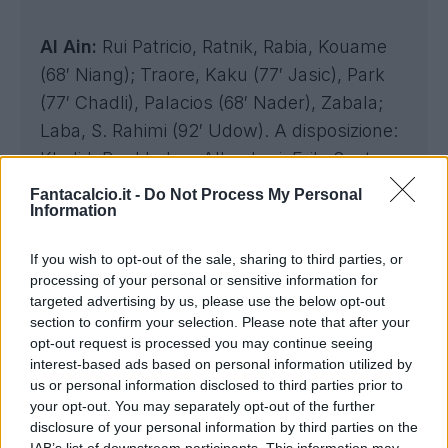
Al Ain:
Rui Patricio, Ratnik, Rabia, Kouame
(68′ Niang); Traore, Kaku (77′ Jasic), Park
(77′ Chadli), Palacios (68′ Nader), Zabala;
Laba, S. Rahimi (92′ Udow). A disposizione:
Khalid, Benkhaleq, Alhashmi, Erik, Santos,
Cardoso, Sanabria, Abbas, H.Rahimi,
Fantacalcio.it -
Do Not Process My Personal
Information
Awadalla, Loulendo. Allenatore: Ivic
If you wish to opt-out of the sale, sharing to third parties, or
Juventus:
Di Gregorio, Kalulu, Savona (71′
processing of your personal or sensitive information for
Gatti), Kelly; Alberto Costa, McKennie,
targeted advertising by us, please use the below opt-out
Thuram (46′ Douglas Luiz), Cambiaso (46′
section to confirm your selection. Please note that after your
opt-out request is processed you may continue seeing
Weah); Conceicao, Yildiz (62′ Koopmeiners);
interest-based ads based on personal information utilized by
Kolo Muani (71′ Vlahovic). A disposizione:
us or personal information disclosed to third parties prior to
Pinsoglio, Daffara, Garofani, Rugani, Rouhi,
your opt-out. You may separately opt-out of the further
disclosure of your personal information by third parties on the
Locatelli, Nico Gonzalez, Adzic, Kostic,