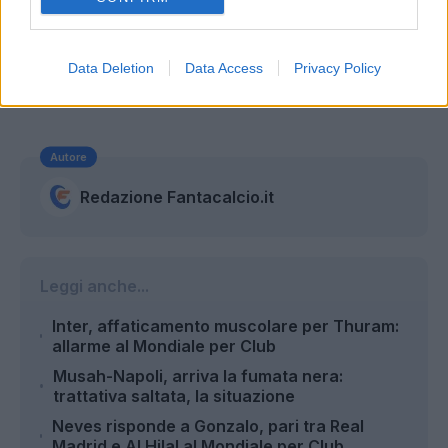
Data Deletion
Data Access
Privacy Policy
Autore
Redazione Fantacalcio.it
Leggi anche...
Inter, affaticamento muscolare per Thuram:
allarme al Mondiale per Club
Musah-Napoli, arriva la fumata nera:
trattativa saltata, la situazione
Neves risponde a Gonzalo, pari tra Real
Madrid e Al Hilal al Mondiale per Club