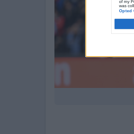
of my P
was col
Opted 