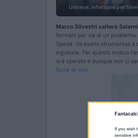
Udinese, infortunio per Silve
Marco Silvestri salterà Saler
fermato per via di un problema
Spezia. Gli esami strumentali a 
inguinale. Per questo motivo l'e
si è operato e dunque non ci sar
farne le veci.
Fantacalci
If you wish 
sensitive in