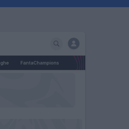
eghe
FantaChampions