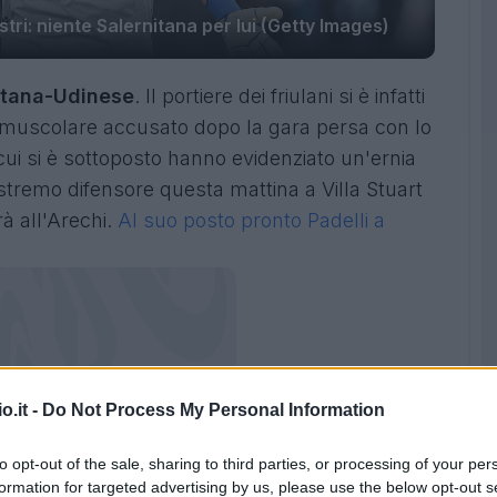
stri: niente Salernitana per lui (Getty Images)
nitana-Udinese
. Il portiere dei friulani si è infatti
 muscolare accusato dopo la gara persa con lo
cui si è sottoposto hanno evidenziato un'ernia
stremo difensore questa mattina a Villa Stuart
à all'Arechi.
Al suo posto pronto Padelli a
o.it -
Do Not Process My Personal Information
to opt-out of the sale, sharing to third parties, or processing of your per
formation for targeted advertising by us, please use the below opt-out s