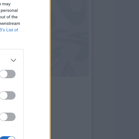
ou may
 personal
out of the
 downstream
B’s List of