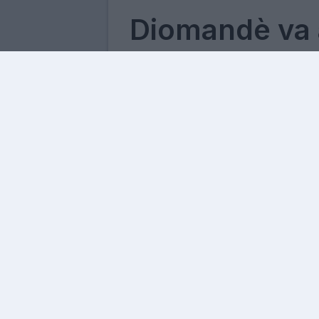
Diomandè va a
l'acquisto pi
storia