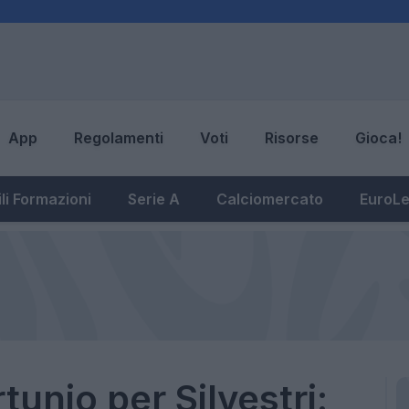
App
Regolamenti
Voti
Risorse
Gioca!
li Formazioni
Serie A
Calciomercato
EuroL
tunio per Silvestri: