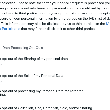
r selection. Please note that after your opt-out request is processed y
eing interest-based ads based on personal information utilized by us or
disclosed to third parties prior to your opt-out. You may separately opt-
gioca a Salerno?
losure of your personal information by third parties on the IAB’s list of
. This information may also be disclosed by us to third parties on the
IA
Participants
that may further disclose it to other third parties.
ti gli acciaccati Beto e Success,
avanti ancora
ofeu
poi pronto a subentrare Nestorovski. In
yra, iniziale panchina per Arslan. Corsie
l Data Processing Opt Outs
dogie, ma quest'ultimo apparso sottotono
 e deve guardarsi dalla concorrenza di
o opt-out of the Sharing of my personal data.
al 1' scontata la squalifica.
In porta Padelli, è
In
inale.
o opt-out of the Sale of my Personal Data.
In
to opt-out of processing my Personal Data for Targeted
ing.
In
o opt-out of Collection, Use, Retention, Sale, and/or Sharing