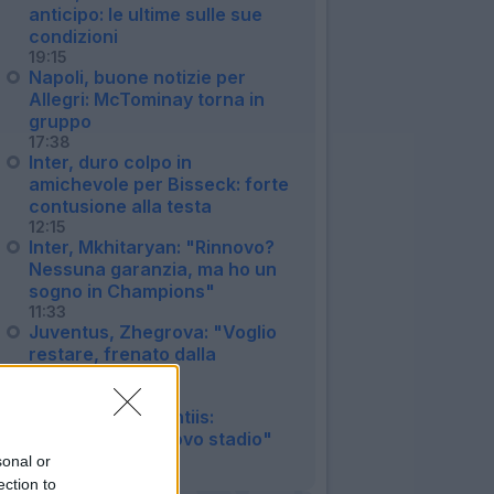
anticipo: le ultime sulle sue
condizioni
19:15
Napoli, buone notizie per
Allegri: McTominay torna in
gruppo
17:38
Inter, duro colpo in
amichevole per Bisseck: forte
contusione alla testa
12:15
Inter, Mkhitaryan: "Rinnovo?
Nessuna garanzia, ma ho un
sogno in Champions"
11:33
Juventus, Zhegrova: "Voglio
restare, frenato dalla
pubalgia"
10:25
Napoli, De Laurentiis:
"Vogliamo un nuovo stadio"
08:48
sonal or
ection to