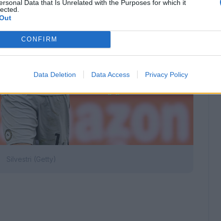
ersonal Data that Is Unrelated with the Purposes for which it
lected.
Out
CONFIRM
Data Deletion
Data Access
Privacy Policy
Silvestri (Getty)