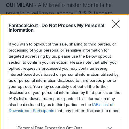
QUI MILAN
- A Milanello mister Montella ha
provato in settimana ancora il 3-5-2: tandem
d'attacco Bacca-Lapadula, mentre sulle fasce
Fantacalcio.it -
Do Not Process My Personal
Deulofeu e Vangioni complice la squalifica di
Information
Suso e l'infortunio occorso a De Sciglio. In difesa
If you wish to opt-out of the sale, sharing to third parties, or
riecco Paletta al fianco di Romagnoli e Zapata. In
processing of your personal or sensitive information for
mediana potrebbe essere concessa una
targeted advertising by us, please use the below opt-out
occasione dal 1' a Bertolacci a svantaggio di
section to confirm your selection. Please note that after your
opt-out request is processed you may continue seeing
Kucka. Indisponibili i noti Abate, Bonaventura e
interest-based ads based on personal information utilized by
Antonelli.
us or personal information disclosed to third parties prior to
QUI BOLOGNA
- Stop per Maietta vittima di una
your opt-out. You may separately opt-out of the further
disclosure of your personal information by third parties on the
infiammazione muscolare, in difesa farà ritorno
IAB’s list of downstream participants. This information may
Gastaldello dal 1'. Conferma in arrivo per Di
also be disclosed by us to third parties on the
IAB’s List of
Francesco in avanti, rischia invece di scivolare in
Downstream Participants
that may further disclose it to other
third parties.
panchina Krejci a favore di Pulgar nel caso di 4-
3-3. Oggi si è allenato in gruppo regolarmente
Personal Data Processing Opt Outs