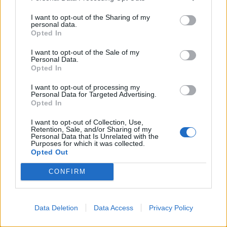
Destro, che ieri aveva interrotto l'allenamento
I want to opt-out of the Sharing of my
per un lieve fastidio muscolare. A Casteldebole
personal data.
Opted In
poi lavoro differenziato per Nagy e Valencia,
mentre Masina ha proseguito il suo iter
I want to opt-out of the Sale of my
Personal Data.
personalizzato.
Opted In
I want to opt-out of processing my
Autore
Personal Data for Targeted Advertising.
Opted In
Redazione Fantacalcio.it
I want to opt-out of Collection, Use,
Retention, Sale, and/or Sharing of my
Personal Data that Is Unrelated with the
Purposes for which it was collected.
Opted Out
CONFIRM
Data Deletion
Data Access
Privacy Policy
Le nostre app