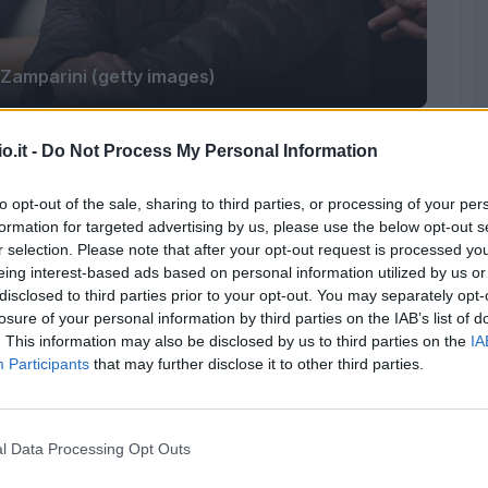
 Zamparini (getty images)
lermo
nelle ultime ore. L'ufficialità di
Schelotto
o.it -
Do Not Process My Personal Information
ra arrivata, ma si tratta si sbrigare solo le
to opt-out of the sale, sharing to third parties, or processing of your per
amparini
è entusiasta per l'arrivo
formation for targeted advertising by us, please use the below opt-out s
o lavora per rinforzare anche la squadra.
r selection. Please note that after your opt-out request is processed y
alleri, si punta tutto su Balogh: "
Calleri il colpo
eing interest-based ads based on personal information utilized by us or
disclosed to third parties prior to your opt-out. You may separately opt-
. Voi giornalisti non capite un c**zo,
losure of your personal information by third parties on the IAB’s list of
ccata la cessione di Arteaga: "
Arteaga? Ho
. This information may also be disclosed by us to third parties on the
IA
 detto che vuole vederlo in questi otto-dieci
Participants
that may further disclose it to other third parties.
onto, rimane qui e gioca con noi. Altrimenti se
ato, che è un’altra squadra amica che in teoria
l Data Processing Opt Outs