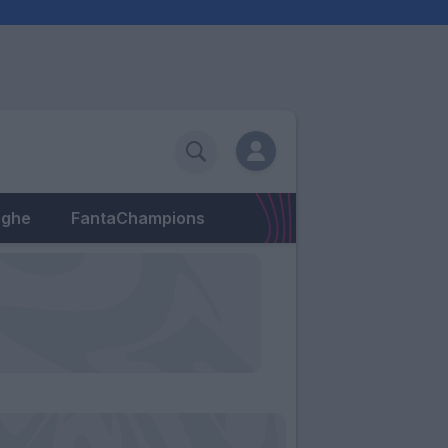
eghe
FantaChampions