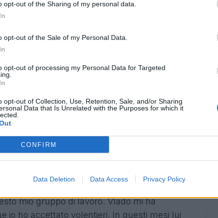
o opt-out of the Sharing of my personal data.
ED IL FUTURO DI CASSINI
- "
Matheus Cassini
In
esic, una squadra che è nostra amica in sede di
e per Bruno Fernandes? E’ una sciocchezza
o opt-out of the Sale of my Personal Data.
In
tto pochi giorni che se gli manca qualcosa,
mercato. Però prima deve vederla la squadra
".
to opt-out of processing my Personal Data for Targeted
ing.
In
llermo è entusiasta, ma anche deciso. Lui
o opt-out of Collection, Use, Retention, Sale, and/or Sharing
rocesso di crescita che ha già iniziato in
ersonal Data that Is Unrelated with the Purposes for which it
lected.
tore di qualità, sa plasmare le menti. Io
Out
Sì, sono molto preoccupato perché nel 2013
CONFIRM
 più forte di questa e con Gasperini
Data Deletion
Data Access
Privacy Policy
ovic? Predrag è un amico di Vlado (Lemic, ndr),
esto mio gruppo di lavoro. Vlado mi ha
 io ho accettato volentieri. In questi mesi lui