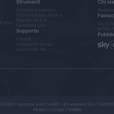
Strumenti
Chi si
Probabili formazioni
Redazio
Voti Fantacalcio Serie A
Fantaca
Rigoristi Serie A
Enilive
Via G. P
FantaAsta Live
80143, 
Supporto
Pubbli
Contatti
Impostazioni privacy
Lavora con noi
/03/2012 - Iscrizione al ROC: 44869 - © Fantacalcio S.R.L. P.IVA 1093850
PRIVACY
|
COOKIE
|
TERMINI