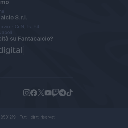
amo
ne
lcio S.r.l.
orzio - CdN, Is. F4
Napoli
cità su Fantacalcio?
1219 - Tutti i diritti riservati.