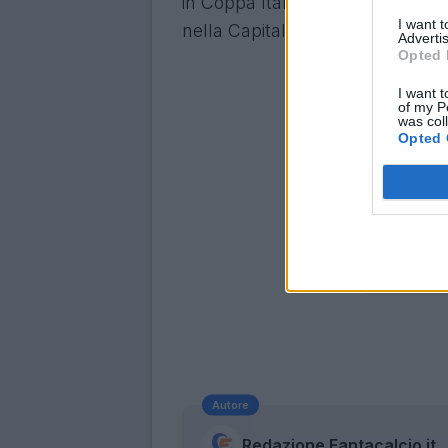
in Coppa Italia. Poi sarà il merc
I want 
nella Capitale.
Advertis
Opted 
I want t
of my P
was col
Opted 
Autore
Redazione Fantacalcio.it