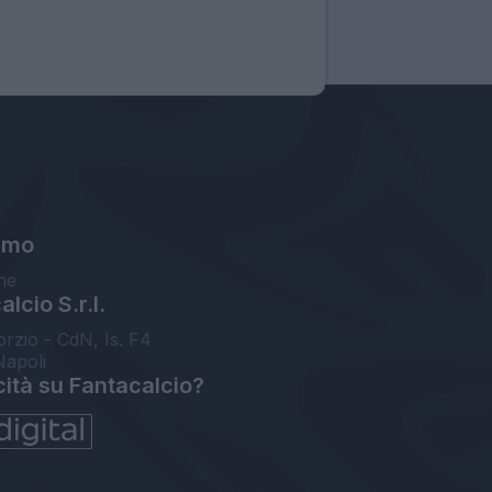
amo
ne
lcio S.r.l.
orzio - CdN, Is. F4
Napoli
cità su Fantacalcio?