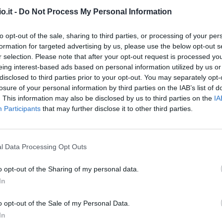
 a rischio contro il Parma (Getty Images)
o.it -
Do Not Process My Personal Information
to opt-out of the sale, sharing to third parties, or processing of your per
pa Italia, questa sera all'Olimpico contro la
formation for targeted advertising by us, please use the below opt-out s
é
preoccupano i tifosi e i fantallenatori.
Il
r selection. Please note that after your opt-out request is processed y
eing interest-based ads based on personal information utilized by us or
accusato un fastidio alla coscia sinistra
,
disclosed to third parties prior to your opt-out. You may separately opt-
fischio dell'ultima gara contro il Como.
losure of your personal information by third parties on the IAB’s list of
. This information may also be disclosed by us to third parties on the
IA
r Ranieri, che spera di ritrovarlo in tempo per
Participants
that may further disclose it to other third parties.
 è da considerarsi a rischio contro il
tolino fa trapelare un cauto ottimismo circa un
l Data Processing Opt Outs
il weekend che verrà.
o opt-out of the Sharing of my personal data.
re
In
torna titolare
. Al netto di sorprese, il capitano
o opt-out of the Sale of my Personal Data.
 una occasione importante per rilanciarsi almeno
In