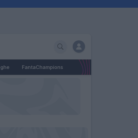
eghe
FantaChampions