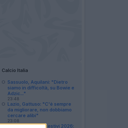
Calcio Italia
Sassuolo, Aquilani: "Dietro
siamo in difficoltà, su Bowie e
Adzic..."
23:48
Lazio, Gattuso: "C'è sempre
da migliorare, non dobbiamo
cercare alibi"
23:08
Amichevoli e ritiri estivi 2026: