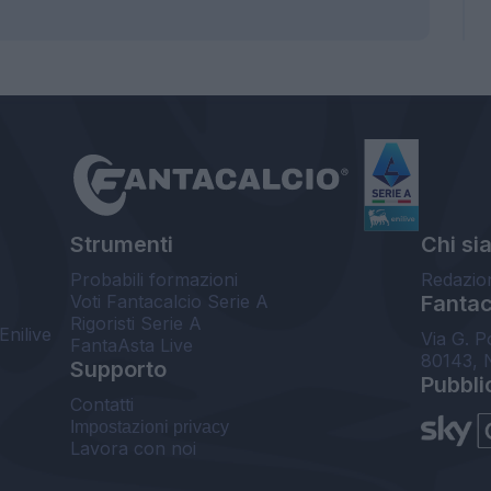
Strumenti
Chi si
Probabili formazioni
Redazio
Voti Fantacalcio Serie A
Fantaca
Rigoristi Serie A
Enilive
Via G. P
FantaAsta Live
80143, 
Supporto
Pubbli
Contatti
Impostazioni privacy
Lavora con noi