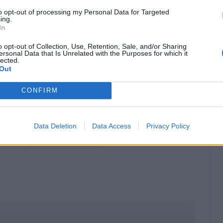
ato di gennaio a sancire quale sarà il suo futuro
to opt-out of processing my Personal Data for Targeted
ing.
In
o opt-out of Collection, Use, Retention, Sale, and/or Sharing
ersonal Data that Is Unrelated with the Purposes for which it
lected.
Out
CONFIRM
Data Deletion
Data Access
Privacy Policy