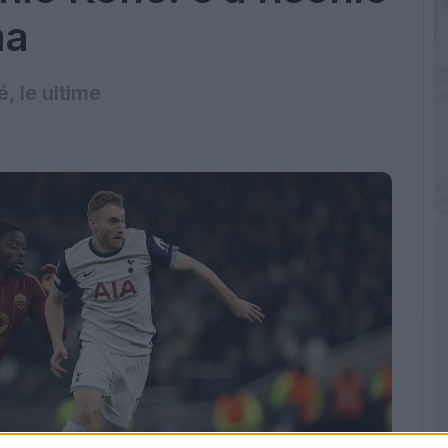
ma
, le ultime