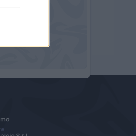
amo
ne
lcio S.r.l.