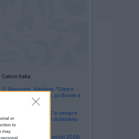
Calcio Italia
Sassuolo, Aquilani: "Dietro
siamo in difficoltà, su Bowie e
Adzic..."
23:48
Lazio, Gattuso: "C'è sempre
sonal or
da migliorare, non dobbiamo
ection to
cercare alibi"
23:08
ou may
Amichevoli e ritiri estivi 2026:
 personal