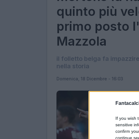
quinto più vel
primo posto l'
Mazzola
il folletto belga fa impazzire
nella storia
Domenica, 18 Dicembre - 16:03
Fantacalci
If you wish 
sensitive in
confirm you
continue se