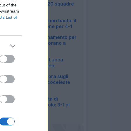
tutte le info sulle 20 squadre
out of the
di Serie A
 downstream
22:22
B’s List of
Sassuolo, Bakola non basta: il
Celta Vigo si impone per 4-1
22:21
Lecce, primo allenamento per
Geubbels. In 4 lavorano a
parte
20:36
Napoli, Politano e Lucca
stendono l'Osasuna
20:23
Lazio, Ratkov ancora sugli
scudi: poker biancoceleste
all'Ostiamare
19:54
Torino, la doppietta di
Kulenovic e non solo: 3-1 al
Vado
19:35