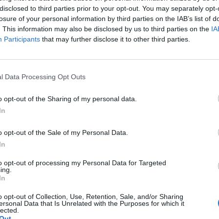
disclosed to third parties prior to your opt-out. You may separately opt-
losure of your personal information by third parties on the IAB’s list of
. This information may also be disclosed by us to third parties on the
IA
Participants
that may further disclose it to other third parties.
tens (Getty images)
l Data Processing Opt Outs
contro il Torino a
Mertens
per fare tre gol, dal
o opt-out of the Sharing of my personal data.
in, questo il repertorio messo oggi in mostra
In
crive il suo nome nella storia.
letta più veloce in Serie A, superato
Trezeguet
o opt-out of the Sale of my Personal Data.
o l'Ascoli 10 anni fa. Al primo posto uno dei più
In
 valentino
Mazzola
che in un Torino-Vicenza del
to opt-out of processing my Personal Data for Targeted
ing.
In
asi,
5' da subentrante con la maglia della
o opt-out of Collection, Use, Retention, Sale, and/or Sharing
 Basten
, rigore, in acrobazia e di potenza
ersonal Data that Is Unrelated with the Purposes for which it
lected.
Shevchenko
, sempre 7' contro il Perugia nel
Out