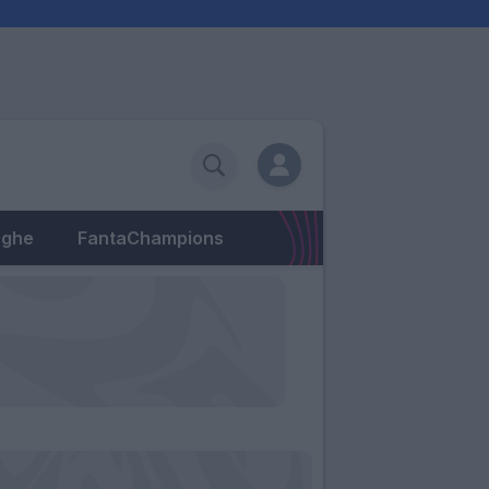
eghe
FantaChampions