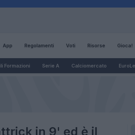
App
Regolamenti
Voti
Risorse
Gioca!
li Formazioni
Serie A
Calciomercato
EuroL
trick in 9' ed è il