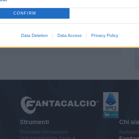
CONFIRM
Data Deletion
Data Access
Privacy Policy
Strumenti
Chi si
Probabili formazioni
Redazio
Voti Fantacalcio Serie A
Fantaca