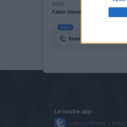
2000.
Fabio Giambò
Autore
Redazione Fantacalcio.it
Le nostre app
Fantacalcio® Serie A Enilive