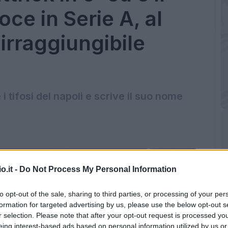
oce in Serie A, al
irraggiungibile
 i tifosi del napoli e scrive il suo nome
o.it -
Do Not Process My Personal Information
to opt-out of the sale, sharing to third parties, or processing of your per
formation for targeted advertising by us, please use the below opt-out s
r selection. Please note that after your opt-out request is processed y
eing interest-based ads based on personal information utilized by us or