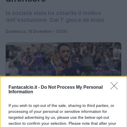
la società viola ha chiarito il motivo
dell'esclusione. Dal 1' gioca de maio
Domenica, 18 Dicembre - 20:05
Gonzalo Rodriguez (Getty Images)
Fantacalcio.it -
Do Not Process My Personal
Information
Defezione importante in casa
Fiorentina
per la
If you wish to opt-out of the sale, sharing to third parties, or
processing of your personal or sensitive information for
sfida di stasera contro la
Lazio
. I viola dovranno
targeted advertising by us, please use the below opt-out
fare a meno di
Gonzalo Rodriguez
: secondo
section to confirm your selection. Please note that after your