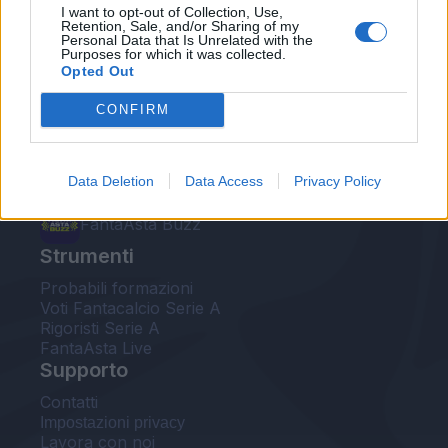
I want to opt-out of Collection, Use,
Fantacalcio® Serie A Enilive
Retention, Sale, and/or Sharing of my
Personal Data that Is Unrelated with the
Purposes for which it was collected.
Leghe Fantacalcio® Serie A Enilive
Opted Out
EuroLeghe Fantacalcio®
CONFIRM
Guida per l'asta perfetta
Data Deletion
Data Access
Privacy Policy
FantaAsta Live
FantaAsta Buzz
Strumenti
Probabili formazioni
Voti Fantacalcio Serie A
Rigoristi Serie A
FantaAsta Live
Supporto
Contatti
Impostazioni privacy
Lavora con noi