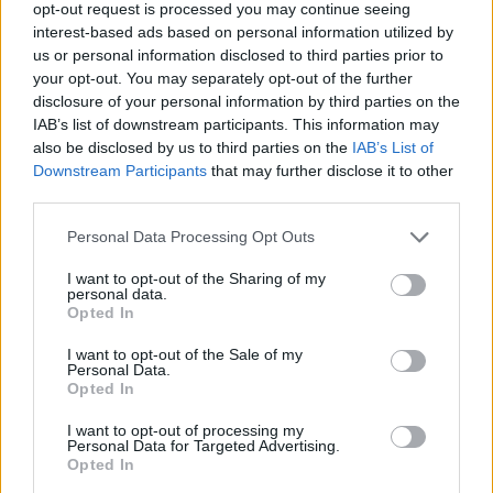
quanto comunicato dalla società sul suo sito
opt-out request is processed you may continue seeing
interest-based ads based on personal information utilized by
ufficiale, il difensore argentino è rimasto vittima
us or personal information disclosed to third parties prior to
di un attacco di gastroenterite febbrile.
your opt-out. You may separately opt-out of the further
Al posto di Gonzalo Sousa ha schierato dal 1’ De
disclosure of your personal information by third parties on the
IAB’s list of downstream participants. This information may
Maio.
also be disclosed by us to third parties on the
IAB’s List of
Downstream Participants
that may further disclose it to other
Autore
third parties.
Redazione Fantacalcio.it
Personal Data Processing Opt Outs
I want to opt-out of the Sharing of my
personal data.
Opted In
I want to opt-out of the Sale of my
Personal Data.
Opted In
I want to opt-out of processing my
Personal Data for Targeted Advertising.
Opted In
Le nostre app