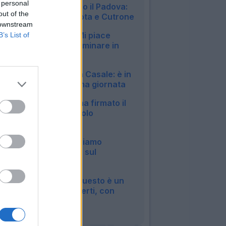
 personal
amichevole contro il Padova:
out of the
in gol Pessina, Mota e Cutrone
 downstream
22:50
Milan, Jashari: "Mi piace
B’s List of
Amorim, vuole dominare in
mezzo al campo"
20:30
Bologna, si ferma Casale: è in
dubbio per la prima giornata
20:13
Roma, Pellegrini ha firmato il
rinnovo: manca solo
l'ufficialità
14:27
Inter, Chivu: "Abbiamo
bisogno di minuti, sul
mercato..."
12:04
Roma, Castro: "Questo è un
sogno a occhi aperti, con
Malen..."
09:07