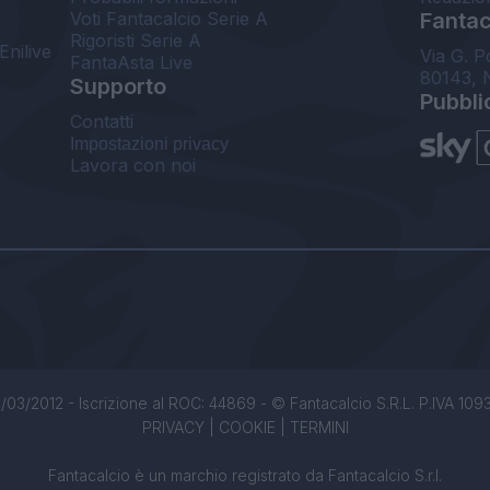
Voti Fantacalcio Serie A
Fantaca
Rigoristi Serie A
Enilive
Via G. P
FantaAsta Live
80143, 
Supporto
Pubbli
Contatti
Impostazioni privacy
Lavora con noi
/03/2012 - Iscrizione al ROC: 44869 - © Fantacalcio S.R.L. P.IVA 1093850
PRIVACY
|
COOKIE
|
TERMINI
Fantacalcio è un marchio registrato da Fantacalcio S.r.l.