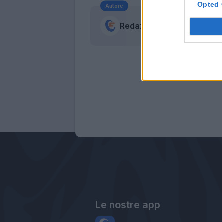
Opted 
Autore
Redazione Fantacalcio.it
Le nostre app