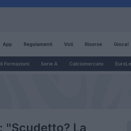
App
Regolamenti
Voti
Risorse
Gioca!
li Formazioni
Serie A
Calciomercato
EuroL
: "Scudetto? La