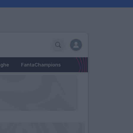
eghe
FantaChampions