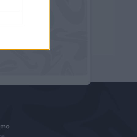
amo
ne