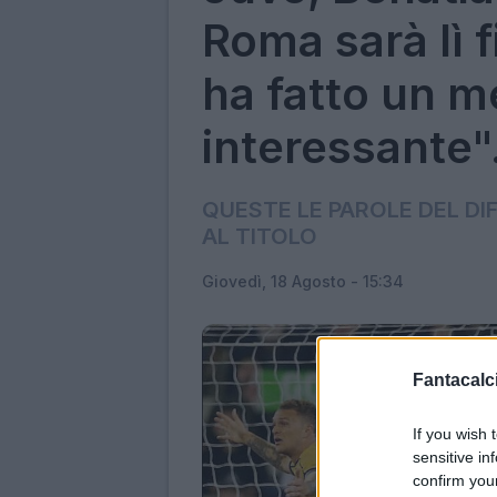
Roma sarà lì fi
ha fatto un m
interessante".
QUESTE LE PAROLE DEL D
AL TITOLO
Giovedì, 18 Agosto - 15:34
Fantacalci
If you wish 
sensitive in
confirm you