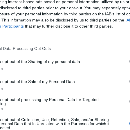
eing interest-based ads based on personal information utilized by us or
disclosed to third parties prior to your opt-out. You may separately opt-
losure of your personal information by third parties on the IAB’s list of
. This information may also be disclosed by us to third parties on the
IA
Participants
that may further disclose it to other third parties.
atia (Getty Images)
l Data Processing Opt Outs
ma, l
a considerazione, oggi, che proprio i
ilmente l'antagonista principale della
o opt-out of the Sharing of my personal data.
tto.
Mehdi Benatia
commenta così, a Sky
In
 pretendenti al titolo, chiarendo il suo punto di
o opt-out of the Sale of my Personal Data.
di in cerca di ritorni importanti. La curiosità?
In
ueste le parole.
"
Scudetto? Vedo bene la
to opt-out of processing my Personal Data for Targeted
dra,
con qualità, e ha Spalletti che è un ottimo
ing.
In
e. Poi c'è l'Inter, che ha fatto un mercato
o Montella, un grande allenatore".
o opt-out of Collection, Use, Retention, Sale, and/or Sharing
ersonal Data that Is Unrelated with the Purposes for which it
lected.