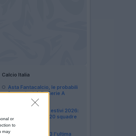
Calcio Italia
Asta Fantacalcio, le probabili
formazioni della Serie A
Enilive 2026/27
06:16
Amichevoli e ritiri estivi 2026:
tutte le info sulle 20 squadre
sonal or
di Serie A
ection to
22:51
ou may
Monza, finisce 3-3 l'ultima