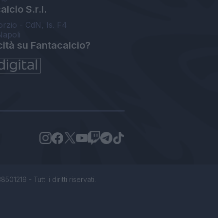
lcio S.r.l.
orzio - CdN, Is. F4
Napoli
cità su Fantacalcio?
1219 - Tutti i diritti riservati.