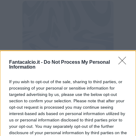
Fantacalcio.it -
Do Not Process My Personal
Information
If you wish to opt-out of the sale, sharing to third parties, or
Intervista a Leao
processing of your personal or sensitive information for
targeted advertising by us, please use the below opt-out
section to confirm your selection. Please note that after your
opt-out request is processed you may continue seeing
“Se l'arrivo di Ruben Amorim mi spinge a
interest-based ads based on personal information utilized by
restare al Milan? Adesso penso solo al
us or personal information disclosed to third parties prior to
Mondiale e ad aiutare la mia nazionale.
your opt-out. You may separately opt-out of the further
disclosure of your personal information by third parties on the
Quando saranno finiti i Mondiali penserò al