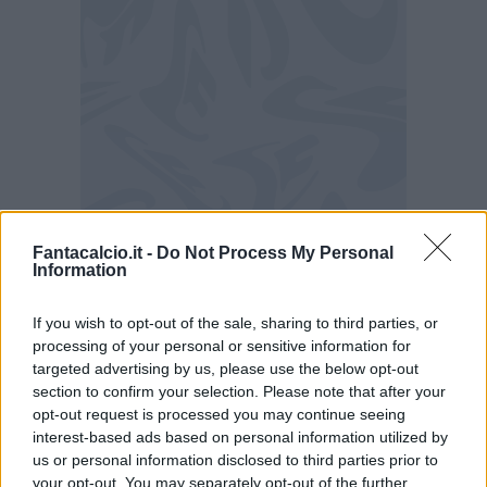
Fantacalcio.it -
Do Not Process My Personal
Information
Inter: le parole di Zielinski
If you wish to opt-out of the sale, sharing to third parties, or
"Mio figlio ha quasi cinque anni e ha una
processing of your personal or sensitive information for
voglia matta di diventare calciatore. Senza
targeted advertising by us, please use the below opt-out
problemi e senza infortuni ho dimostrato il mio
section to confirm your selection. Please note that after your
opt-out request is processed you may continue seeing
valore. Ora abbiamo vinto e sono contento. I
interest-based ads based on personal information utilized by
due scudetti vinti, uno a Napoli e uno qui,
us or personal information disclosed to third parties prior to
sono speciali e l'anno prossimo vogliamo
your opt-out. You may separately opt-out of the further