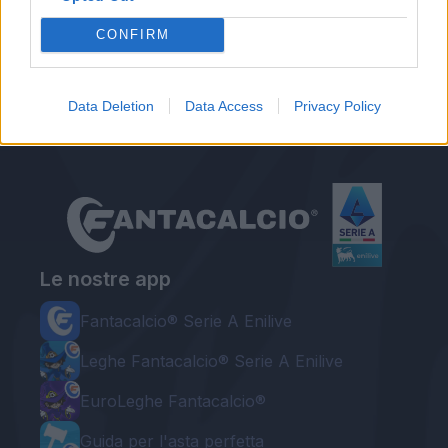
Autore
CONFIRM
Redazione Fantacalcio.it
Data Deletion
Data Access
Privacy Policy
Le nostre app
Fantacalcio® Serie A Enilive
Leghe Fantacalcio® Serie A Enilive
EuroLeghe Fantacalcio®
Guida per l'asta perfetta