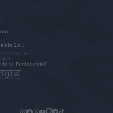
amo
ne
lcio S.r.l.
orzio - CdN, Is. F4
Napoli
cità su Fantacalcio?