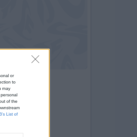
sonal or
ection to
ou may
 personal
out of the
 downstream
B’s List of