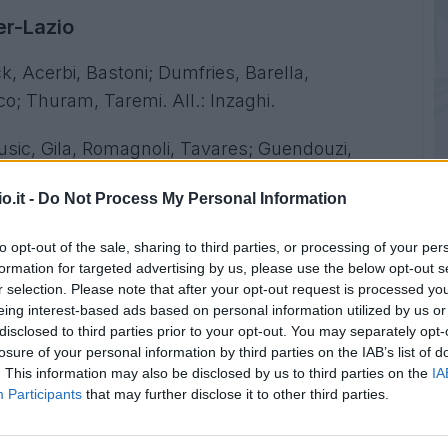
ter-Lazio
 Acerbi, Bastoni; Dumfries, Barella,
o; Thuram, Taremi. All.: Inzaghi.
ic, Gila, Romagnoli, Tavares; Guendouzi,
stellanos. All.: Baroni.
o.it -
Do Not Process My Personal Information
to opt-out of the sale, sharing to third parties, or processing of your per
formation for targeted advertising by us, please use the below opt-out s
r selection. Please note that after your opt-out request is processed y
eing interest-based ads based on personal information utilized by us or
disclosed to third parties prior to your opt-out. You may separately opt-
losure of your personal information by third parties on the IAB’s list of
. This information may also be disclosed by us to third parties on the
IA
Participants
that may further disclose it to other third parties.