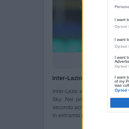
Persona
I want t
Opted 
I want t
Opted 
I want 
Inter-Lazio, le
Advertis
Opted 
Inter-Lazio: dove vederla in
I want t
of my P
was col
Opted 
Inter-Lazio sarà trasmessa in d
Sky. Nel primo caso si può s
secondo accedere a Sky Sport Un
In entrambi i casi la gara è ac