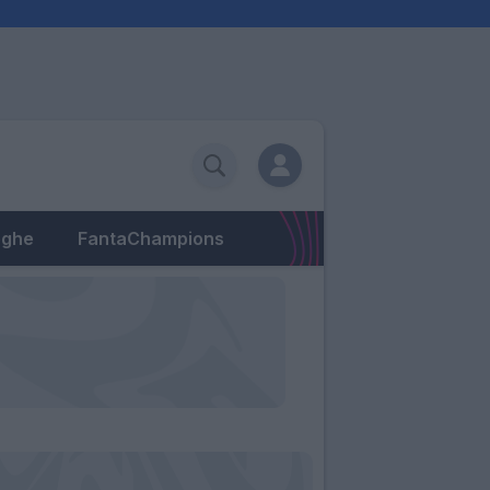
eghe
FantaChampions