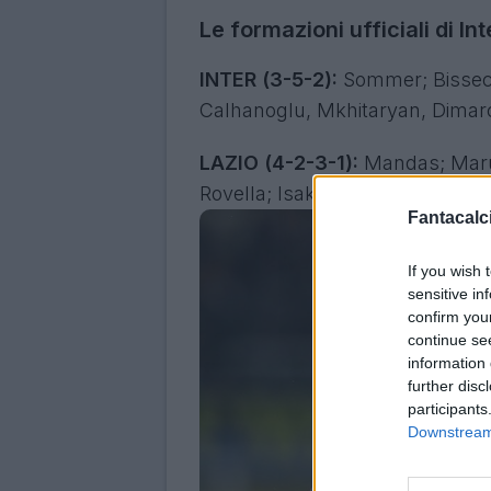
Le formazioni ufficiali di In
INTER (3-5-2):
Sommer; Bisseck,
Calhanoglu, Mkhitaryan, Dimarc
LAZIO (4-2-3-1):
Mandas; Marus
Rovella; Isaksen, Vecino, Dia; Ca
Fantacalci
If you wish 
sensitive in
confirm you
continue se
information 
further disc
participants
Downstream 