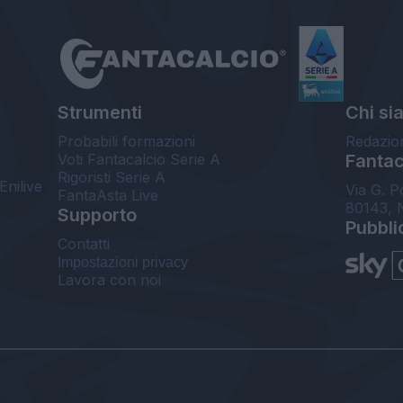
Strumenti
Chi si
Probabili formazioni
Redazio
Voti Fantacalcio Serie A
Fantaca
Rigoristi Serie A
Enilive
Via G. P
FantaAsta Live
80143, 
Supporto
Pubbli
Contatti
Impostazioni privacy
Lavora con noi