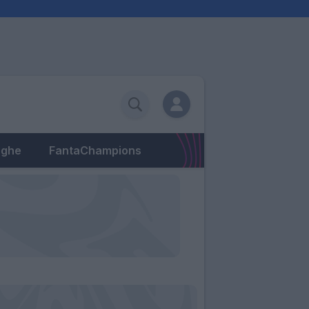
eghe
FantaChampions