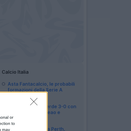
Calcio Italia
Asta Fantacalcio, le probabili
formazioni della Serie A
Enilive 2026/27
06:16
Disastro Milan, perde 3-0 con
il Chelsea: male Leao e
sonal or
Camarda
ection to
16:23
L'Inter festeggia a Perth,
ou may