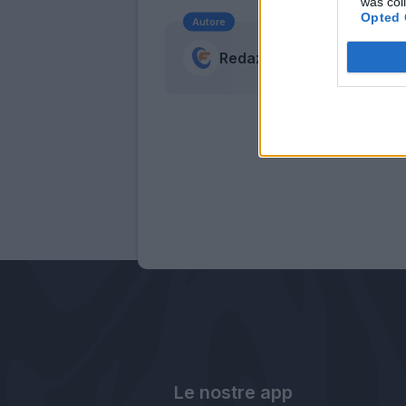
was col
Opted 
Autore
Redazione Fantacalcio.it
Le nostre app