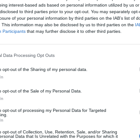
eing interest-based ads based on personal information utilized by us or
disclosed to third parties prior to your opt-out. You may separately opt-
(Getty Images)
losure of your personal information by third parties on the IAB’s list of
. This information may also be disclosed by us to third parties on the
IA
Participants
that may further disclose it to other third parties.
on proprio alle stelle dopo la
sconfitta per 0-2
casa, ma un giornalista spagnolo, presente in
rancesco Totti
: il capitano però lo anticipa, e
l Data Processing Opt Outs
petti me? Ma io non conto più niente
" le
rito da Il Messaggero, il tutto sotto gli occhi e
o opt-out of the Sharing of my personal data.
In
, che non avrebbe particolarmente gradito
o opt-out of the Sale of my Personal Data.
In
stampa,
il mister giallorosso aveva commentato
to opt-out of processing my Personal Data for Targeted
i Totti
:
"Ho un rapporto perfetto con lui ma
ing.
In
può metterti un pallone perfetto ma non riesce
e. E io ora devo pensare solo ai risultati".
o opt-out of Collection, Use, Retention, Sale, and/or Sharing
ersonal Data that Is Unrelated with the Purposes for which it