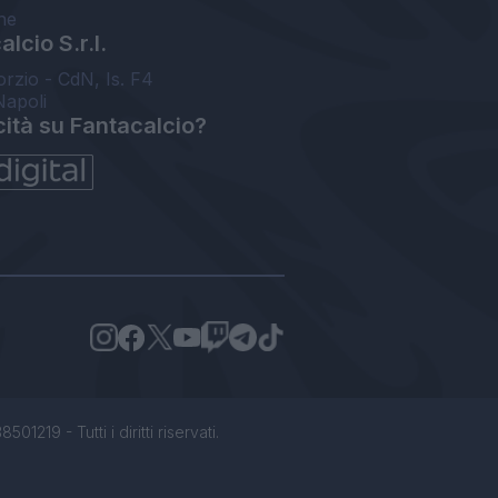
ne
lcio S.r.l.
orzio - CdN, Is. F4
Napoli
cità su Fantacalcio?
1219 - Tutti i diritti riservati.