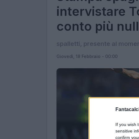
intervistare T
conto più nul
spalletti, presente al mome
Giovedì, 18 Febbraio - 00:00
Fantacalci
If you wish 
sensitive in
confirm you