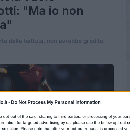
otti: "Ma io non
la"
nto della battuta, non avrebbe gradito
o.it -
Do Not Process My Personal Information
to opt-out of the sale, sharing to third parties, or processing of your per
formation for targeted advertising by us, please use the below opt-out s
r selection. Please note that after your opt-out request is processed y