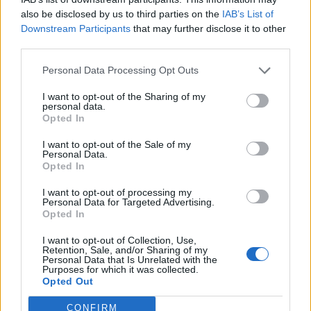
LA MALEDETTA FINALE CON LA SPAGNA
-
also be disclosed by us to third parties on the
IAB’s List of
"Quella partita non l’ho potuta preparare:
Downstream Participants
that may further disclose it to other
avevamo fatto trasferimenti lunghi e zero
third parties.
allenamenti, e avevamo subito infortuni. Non ho
Personal Data Processing Opt Outs
potuto capire chi era pronto e chi no. L’ho
I want to opt-out of the Sharing of my
ammesso e mi hanno criticato. Ma comunque
personal data.
loro erano i più forti di tutti".
Opted In
LE DIMISSIONI DOPO IL FLOP NEL 2014
-
"Era
I want to opt-out of the Sale of my
Personal Data.
giusto farlo, anche se altri c.t. non l’hanno mai
Opted In
fatto. A me però hanno detto che sono
I want to opt-out of processing my
scappato. Ma scappato da cosa? Non c’era più
Personal Data for Targeted Advertising.
Opted In
la presidenza federale, partiva un nuovo ciclo,
avevamo fallito, che cosa dovevo fare? Ho
I want to opt-out of Collection, Use,
Retention, Sale, and/or Sharing of my
lasciato sul tavolo due anni di contratto e quattro
Personal Data that Is Unrelated with the
Purposes for which it was collected.
milioni. In quel periodo collaboravo con varie
Opted Out
associazioni benefiche: dopo il Mondiale mi
CONFIRM