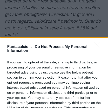
piacerebbe fare il responsabile di un progetto
tecnico. Obiettivi: seminare con forza nei settori
giovanili: obbligherei a investire, far giocare i
nostri ragazzi, valorizzare il patrimonio. Quando
ero io c.t. gli italiani in serie A erano il 38% del
totale".
IL RAPPORTO CON BALOTELLI
-
"Mai più
Fantacalcio.it -
Do Not Process My Personal
sentito. Il nostro rapporto è stato molto forte. Ora
Information
lui è ancora arrabbiato con me e lo capisco. Ma il
tecnico deve dire dei no per far maturare un
If you wish to opt-out of the sale, sharing to third parties, or
processing of your personal or sensitive information for
giocatore. Mario deve capire che cosa vuole
targeted advertising by us, please use the below opt-out
fare: se la sua priorità è il calcio può diventare
section to confirm your selection. Please note that after your
ancora uno dei primi cinque al mondo. Non è
opt-out request is processed you may continue seeing
interest-based ads based on personal information utilized by
stato sopravvalutato, ma il punto è se vuole fare
us or personal information disclosed to third parties prior to
la professione al 100% sempre, non una
your opt-out. You may separately opt-out of the further
tantum".
disclosure of your personal information by third parties on the
IAB’s list of downstream participants. This information may