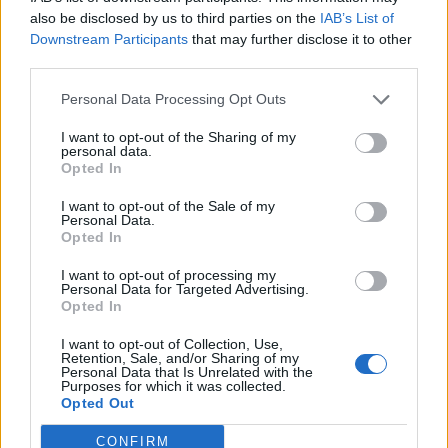
also be disclosed by us to third parties on the
IAB’s List of
medici dei lungodegenti Biglia (lesione al
Downstream Participants
that may further disclose it to other
polpaccio sinistro) e Bastos (lesione alla coscia
third parties.
destra). Per loro, ovviamente, tempi più lunghi: il
Personal Data Processing Opt Outs
difensore potrebbe tornare tra la 13a e la 14a, il
I want to opt-out of the Sharing of my
capitano non prima di dicembre inoltrato.
personal data.
Nessun problema per de Vrij, ieri uscito dal
Opted In
campo per via di una violenta botta alla testa.
I want to opt-out of the Sale of my
Personal Data.
Già in serata è stato sottoposto a controlli, che
Opted In
non hanno evidenziato alcun problema
. Contro il
I want to opt-out of processing my
Torino, in ogni caso, a sinistra mancherà anche
Personal Data for Targeted Advertising.
Radu, squalificato, che ha rimediato peraltro
Opted In
anche un problema alla caviglia.
I want to opt-out of Collection, Use,
Retention, Sale, and/or Sharing of my
Personal Data that Is Unrelated with the
Purposes for which it was collected.
Autore
Opted Out
Redazione Fantacalcio.it
CONFIRM