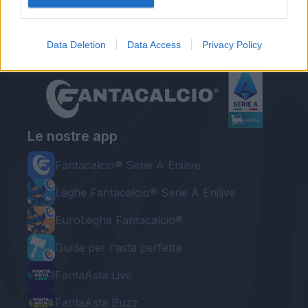
Data Deletion
Data Access
Privacy Policy
Le nostre app
Fantacalcio® Serie A Enilive
Leghe Fantacalcio® Serie A Enilive
EuroLeghe Fantacalcio®
Guida per l'asta perfetta
FantaAsta Live
FantaAsta Buzz