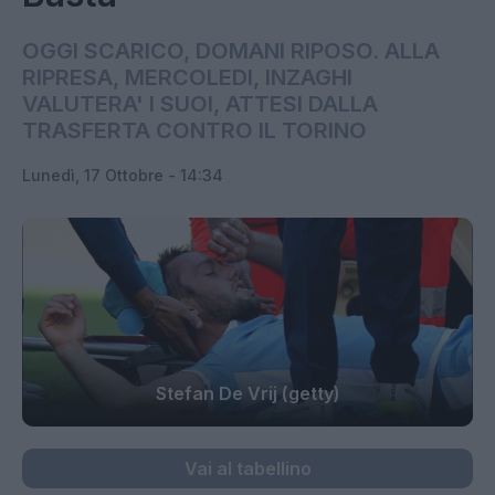
OGGI SCARICO, DOMANI RIPOSO. ALLA
RIPRESA, MERCOLEDI, INZAGHI
VALUTERA' I SUOI, ATTESI DALLA
TRASFERTA CONTRO IL TORINO
Lunedì, 17 Ottobre - 14:34
Stefan De Vrij (getty)
Vai al tabellino