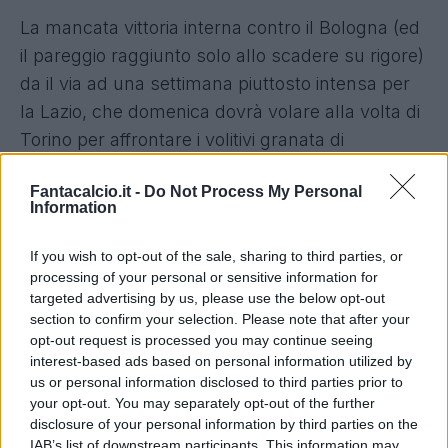
La mancata vittoria interna contro il Bologna (ed
il pareggio raggiunto solo allo scadere su rigore
)
da il via ad una settimana piuttosto intensa per
la Lazio, che domenica dovrà volare alla volta di
Torino per affrontare i volitivi granata di
Mihajlovic
. Una gara in cui, finalmente,
Fantacalcio.it -
Do Not Process My Personal
potrebbe esserci anche Dusan
Basta
, che ha
Information
recuperato dalla lesione al polpaccio e sarà
disponibile per il prossimo weekend. Dovrebbe
If you wish to opt-out of the sale, sharing to third parties, or
processing of your personal or sensitive information for
esserci già alla ripresa dei lavori, mercoledi
targeted advertising by us, please use the below opt-out
mattina. Oggi, difatti, in mattinata s'è tenuta una
section to confirm your selection. Please note that after your
seduta di scarico dopo la partita contro il
opt-out request is processed you may continue seeing
interest-based ads based on personal information utilized by
Bologna, in cui hanno svolto lavoro differenziato
us or personal information disclosed to third parties prior to
Immobile, Parolo, Lulic e Hoedt e non hanno
your opt-out. You may separately opt-out of the further
lavorato Kishna, Lukaku e Djordjevic.
Domani
disclosure of your personal information by third parties on the
IAB’s list of downstream participants. This information may
previsto riposo. In giornata anche i controlli