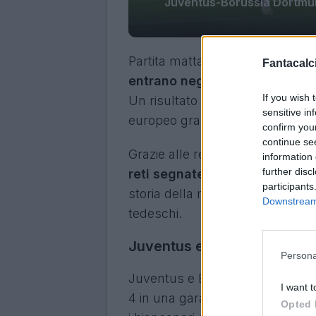
Juventus-Borussia Dortmund 
Partita matta e divertente, ma 
Fantacalci
entrano negli annali della C
If you wish 
Un risultato che consegna ambed
sensitive in
europeo grazie ad un dato quasi
confirm you
continue se
Grazie alle reti di
Vlahovic
e di
K
information 
further disc
reti segnate in Champions
. U
participants
storia della massima competizion
Downstream 
tedeschi.
Juventus e Dortmund nella st
Persona
Juventus e Borussia Dortmund, 
I want t
4 in una gara di Champions Leag
Opted 