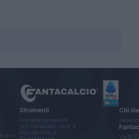
Strumenti
Chi si
Probabili formazioni
Redazio
Voti Fantacalcio Serie A
Fantaca
Rigoristi Serie A
Enilive
Via G. P
FantaAsta Live