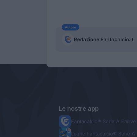
Autore
Redazione Fantacalcio.it
Le nostre app
Fantacalcio® Serie A Enilive
Leghe Fantacalcio® Serie A 