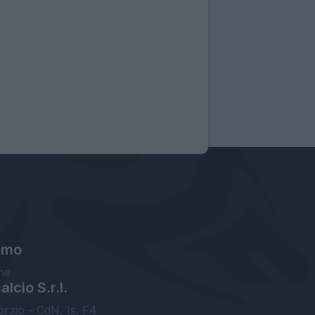
amo
ne
lcio S.r.l.
orzio - CdN, Is. F4