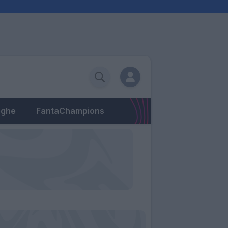
eghe
FantaChampions