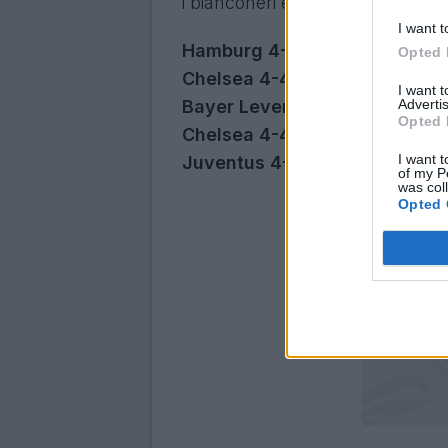
i bianconeri e anche la Roma:
I want t
Hamburg 4-4 Juventus
(13 Se
Opted 
Chelsea 4-4 Liverpool
(14 Apr
I want 
Advertis
Bayer Leverkusen 4-4 Roma
(
Opted 
Chelsea 4-4 Ajax
(5 Novembre
I want t
Juventus 4-4 Dortmund
(16 S
of my P
was col
Opted 