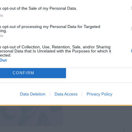
o opt-out of the Sale of my Personal Data.
ttembre 2000)
In
ile 2009)
to opt-out of processing my Personal Data for Targeted
ing.
20 Ottobre 2015)
In
 2019)
o opt-out of Collection, Use, Retention, Sale, and/or Sharing
ettembre 2025)
ersonal Data that Is Unrelated with the Purposes for which it
lected.
Out
CONFIRM
Data Deletion
Data Access
Privacy Policy