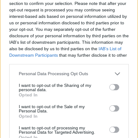
che ha fame di migliorarsi e magari qui
section to confirm your selection. Please note that after your
potrebbe mostrare tutte le sue qualità. Avendo
opt-out request is processed you may continue seeing
interest-based ads based on personal information utilized by
questi requisiti è un giocatore che ci piace e
us or personal information disclosed to third parties prior to
che ci può interessare".
your opt-out. You may separately opt-out of the further
disclosure of your personal information by third parties on the
Zerbin e Ambrosino?
"Anche questi sono
IAB’s list of downstream participants. This information may
also be disclosed by us to third parties on the
IAB’s List of
giocatori molto bravi. Ai tifosi della Cremonese
Downstream Participants
that may further disclose it to other
posso dire che in Serie A affronteremo un altro
third parties.
mondo rispetto alla Serie B, cercheremo di
Personal Data Processing Opt Outs
fare del nostro meglio per mantenere la
categoria".
I want to opt-out of the Sharing of my
personal data.
Opted In
I want to opt-out of the Sale of my
Personal Data.
Opted In
I want to opt-out of processing my
Personal Data for Targeted Advertising.
Opted In