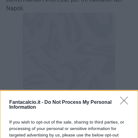
Napoli.
Intervista a Giacchetta
Fantacalcio.it -
Do Not Process My Personal
Information
Walid Cheddira?
"È un profilo molto
interessante perché il ragazzo fa dell’umiltà e
If you wish to opt-out of the sale, sharing to third parties, or
processing of your personal or sensitive information for
della corsa le sue armi migliori. Un giocatore
targeted advertising by us, please use the below opt-out