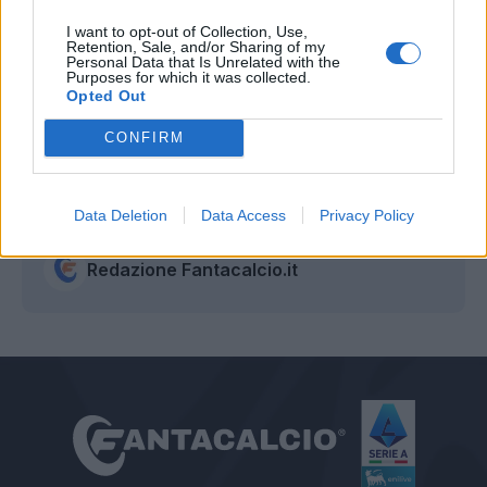
Siro', sappiamo tutti della pressione che c'è, ma
I want to opt-out of Collection, Use,
questo in futuro mi aiuterà tantissimo. Ora devo
Retention, Sale, and/or Sharing of my
Personal Data that Is Unrelated with the
fare il salto di qualità perché ho 25 anni, credo di
Purposes for which it was collected.
Opted Out
avere ancora una strada lunga da fare. Aldair? E'
stato una bandiera della Roma, speriamo di fare
CONFIRM
bene come hanno fatto lui e Juan".
Data Deletion
Data Access
Privacy Policy
Autore
Redazione Fantacalcio.it