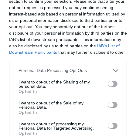
section to confirm your selection. Please note that after your
posso fare più ruoli: l'importante è giocare e fare
opt-out request is processed you may continue seeing
bene. Devo ripartire dalla Roma, ho tante cose
interest-based ads based on personal information utilized by
us or personal information disclosed to third parties prior to
da fare ancora, Spalletti mi sta parlando e
your opt-out. You may separately opt-out of the further
aiutando molto in questi primi giorni"
.
disclosure of your personal information by third parties on the
SCUDETTO -
"
La Roma è sempre stata una
IAB’s list of downstream participants. This information may
also be disclosed by us to third parties on the
IAB’s List of
squadra tosta, difficile da affrontare. Possiamo
Downstream Participants
that may further disclose it to other
fare bene in campionato, abbiamo una grande
third parties.
squadra, possiamo arrivare lontano".
Personal Data Processing Opt Outs
DIFFERENZE CON L'INTER
-
"Qua si gioca molto
di prima, si nota la differenza dal punto di vista
I want to opt-out of the Sharing of my
personal data.
dell'intensità. L'Inter è il passato, non posso
Opted In
parlarne male, è stato importante però adesso
I want to opt-out of the Sale of my
devo ripartire dalla Roma ascoltando Spalletti che
Personal Data.
Opted In
ogni giorno mi parla e mi chiede come sto. Ho
ancora tanto da fare. Diciamo che, più per il
I want to opt-out of processing my
Personal Data for Targeted Advertising.
ruolo, ho sofferto perché è difficile giocare a 'San
Opted In