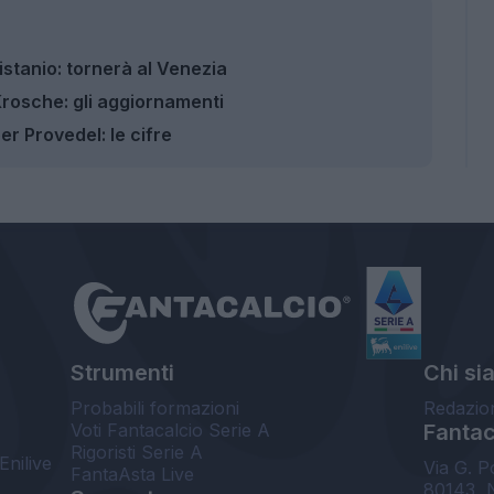
istanio: tornerà al Venezia
 Krosche: gli aggiornamenti
er Provedel: le cifre
Strumenti
Chi si
Probabili formazioni
Redazio
Voti Fantacalcio Serie A
Fantaca
Rigoristi Serie A
Enilive
Via G. P
FantaAsta Live
80143, 