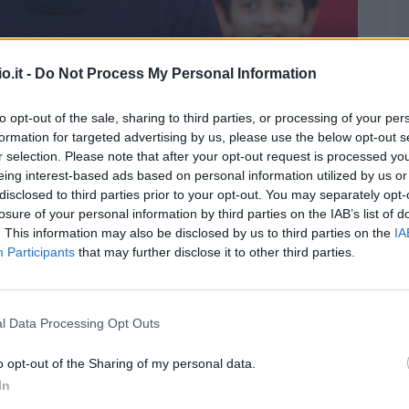
isoluzione del contratto di Bianco (©LaPresse)
o.it -
Do Not Process My Personal Information
to opt-out of the sale, sharing to third parties, or processing of your per
 come allenatore
dopo la promozione in Serie
formation for targeted advertising by us, please use the below opt-out s
ialmente dovrà risolvere il contratto di Paolo
r selection. Please note that after your opt-out request is processed y
 i brianzoli nel massimo campionato italiano.
eing interest-based ads based on personal information utilized by us or
disclosed to third parties prior to your opt-out. You may separately opt-
hina
losure of your personal information by third parties on the IAB’s list of
. This information may also be disclosed by us to third parties on the
IA
Participants
that may further disclose it to other third parties.
o da
Sky Sport
, sono stati registrati passi avanti
o di Paolo Bianco.
l Data Processing Opt Outs
solto nelle prossime ore con Paolo Bianco che
mentre il Monza potrà mettere nero su bianco
o opt-out of the Sharing of my personal data.
In