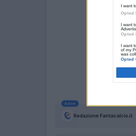
I want t
Opted 
I want 
Advertis
Opted 
I want t
of my P
was col
Opted 
Autore
Redazione Fantacalcio.it