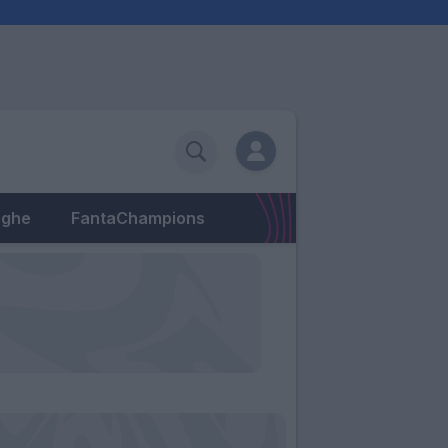
eghe
FantaChampions