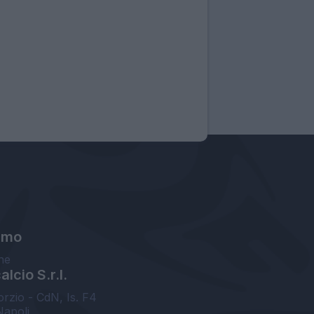
amo
ne
lcio S.r.l.
orzio - CdN, Is. F4
Napoli