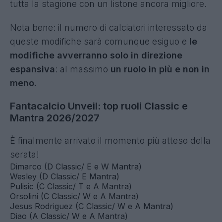
Italia che per quella Euroleghe.
Nell’assegnazione di un ruolo le caratteristiche
del calciatore sono fondamentali. Ma spesso,
nei casi più borderline, il contesto tattico in cui il
calciatore viene inserito può dare input utilissimi
per la finalizzazione.
Un mese in più di indicazioni dai campi aiuterà a
sciogliere i dubbi più spinosi e ci farà giocare per
tutta la stagione con un listone ancora migliore.
Nota bene: il numero di calciatori interessato da
queste modifiche sarà comunque esiguo e
le
modifiche avverranno solo in direzione
espansiva
: al massimo
un ruolo in più e non in
meno.