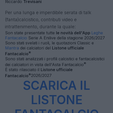
Soprattutto, il Listone è finalmente disponibile:
che l'analisi dei giocatori e le strategie per la
nuova asta abbiano ufficialmente inizio!
Fantacalcio Unveil
è il
night-show di
®
Fantacalcio
che dà di fatto il via a tutte le Aste
Fantacalcio d'Italia! Con noi in studio:
Pierluigi
Pardo
(Host)
Chiara
Giuffrida
(Co-host)
Fabrizio
Romano
Federica
Zille
Riccardo
Trevisani
Per una lunga e imperdibile serata di talk
(fanta)calcistico, contributi video e
intrattenimento, durante la quale:
Son state presentate tutte
le novità dell'App
Leghe
Fantacalcio
Serie A Enilive della stagione 2026/2027
Sono stati svelati i ruoli, le quotazioni Classic e