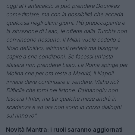
calde per Mastantuono. l Napoli deve ancora
entrare nel mercato in entrata, mi aspetto un
mercato molto intenso, mancano ancora una
ventina di colpi importanti. Il Como vuole fare sul
serio per Kean, soprattutto per volontà di
Fabregas, ma in questo momento la Fiorentina
vuole tenerlo.
Dopo Couto bisognerò vendere, poi il Como
dovrà scegliere la strategia sul centravanti. Ad
oggi al Fantacalcio si può prendere Douvikas
come titolare, ma con la possibilità che accada
qualcosa negli ultimi giorni. Più preoccupante è
la situazione di Leao, le offerte dalla Turchia non
convincono nessuno. Il Milan vuole cederlo a
titolo definitivo, altrimenti resterà ma bisogna