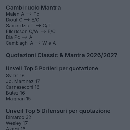
Da C a M/C e viceversa
Modric C --> M/C
Fagioli C --> M/C
Gaetano C --> M/C
Ferguson C --> M/C
Basic C --> M/C
Piotrowski C --> M/C
K. Thuram M/C --> C
Anguissa M/C --> C
McKennie M/C --> C
I. Koné M/C --> C
Mandragora M/C --> C
Ndour M/C --> C
Cambi ruolo Mantra
Malen A --> Pc
Diouf C --> E/C
Samardzic T --> C/T
Ellertsson C/W --> E/C
Dia Pc --> A
Cambiaghi A --> W e A