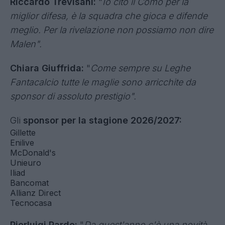
Mario Giunta
Pierluigi Pardo
Riccardo Trevisani
Federica Zille
Federica Zille:
"
Lo scorso anno il Como ha
stupito, ma anche la Roma con Gasperini che ha
subito impattato e non era
facile
.
Giocatore
rivelazione? Dico Pio Esposito, sarà il futuro della
Nazionale e della Serie A"
.
Riccardo Trevisani:
"
Io cito il Como per la
miglior difesa, è la squadra che gioca e difende
meglio. Per la rivelazione non possiamo non dire
Malen".
Chiara Giuffrida:
"
Come sempre su Leghe
Fantacalcio tutte le maglie sono arricchite da