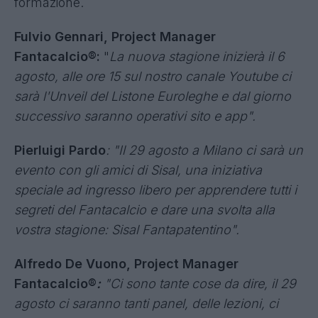
Ma non solo. Perché qualora scegliessimo di
ridimensionare o escludere le squadre a
disposizione, la consegna formazioni verrebbe
adeguata in base non al primo match assoluto
della giornata, ma al primo match che vedrà in
campo almeno una squadra del nostro
database personalizzato. Se la giornata si aprirà
con squadre che abbiamo escluso, avremo
semplicemente più tempo per consegnare la
formazione.
Fulvio Gennari, Project Manager
Fantacalcio®:
"
La nuova stagione inizierà il 6
agosto, alle ore 15 sul nostro canale Youtube ci
sarà l'Unveil del Listone Euroleghe e dal giorno
successivo saranno operativi sito e app".