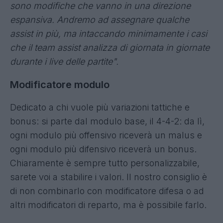
volontario
che produrrà una conclusione
vincente e quindi un gol. L'altro criterio, quello
dell'intensità del passaggio, non scompare ma
diventa la principale metrica per chi gioca con i
Quality assist
. Va in pensione il contributo al gol
che in questo schema perde la sua ragione
d'essere".
Carmine Cassandra, Responsabile Editoriale
Fantacalcio®:
"
Non si tratta di una rivoluzione,
sono modifiche che vanno in una direzione
espansiva. Andremo ad assegnare qualche
assist in più, ma intaccando minimamente i casi
che il team assist analizza di giornata in giornate
durante i live delle partite".
Modificatore modulo