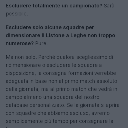
anche con i campioni della cadetteria".
Novità Euroleghe: nuovo database
personalizzato
Da quest'anno, il database Euroleghe è
completamente personalizzabile. Sarà possibile
scegliere con quali delle 37 squadre disponibili e
provenienti dai Top 5 campionati europei
giocare.
Escludere totalmente un campionato?
Sarà
possibile.
Escludere solo alcune squadre per
dimensionare il Listone a Leghe non troppo
numerose?
Pure.