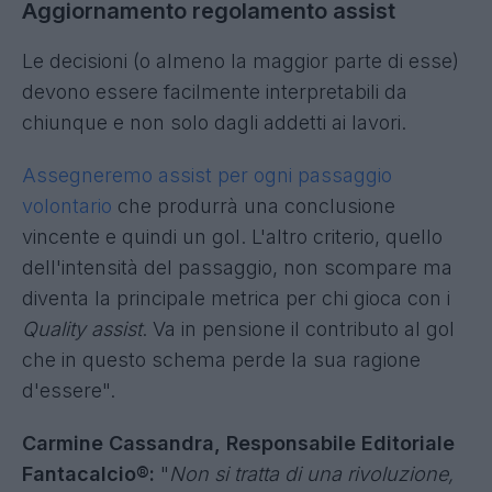
della stagione come massimo. Gli scambi
potranno essere simmetrici - cioè di pari ruolo e
numero - per chi ha le rose fisse e asimmetrici
per chi gioca con le rose flessibili.
Fulvio Gennari, Project Manager
Fantacalcio®:
"
Da anni cerchiamo di spingere il
pubblico a passare alle rose flessibili che
consentono di utilizzare strumenti divertenti"
.
Aggiornamento regolamento assist
Le decisioni (o almeno la maggior parte di esse)
devono essere facilmente interpretabili da
chiunque e non solo dagli addetti ai lavori.
Assegneremo assist per ogni passaggio