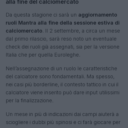
capire a che condizioni. Se facessi un'asta
stasera non prenderei Leao. La Roma spinge per
Molina che per ora resta a Madrid, il Napoli
invece deve continuare a vendere. Vlahovic?
Difficile che torni nel listone. Calhanoglu non
lascerà l'Inter, ma tra qualche mese andrà in
scadenza e ad ora non sono in corso dialoghi
sul rinnovo".
Novità Mantra: i ruoli saranno aggiornati
alla fine del calciomercato
Da questa stagione ci sarà un
aggiornamento
ruoli Mantra alla fine della sessione estiva di
calciomercato
. Il 2 settembre, a circa un mese
dal primo rilascio, sarà reso noto un eventuale
check dei ruoli già assegnati, sia per la versione