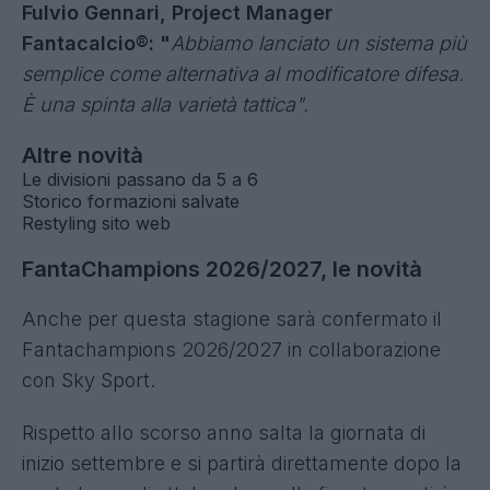
Dedicato a chi vuole più variazioni tattiche e
bonus: si parte dal modulo base, il 4-4-2: da lì,
ogni modulo più offensivo riceverà un malus e
ogni modulo più difensivo riceverà un bonus.
Chiaramente è sempre tutto personalizzabile,
sarete voi a stabilire i valori. Il nostro consiglio è
di non combinarlo con modificatore difesa o ad
altri modificatori di reparto, ma è possibile farlo.
Fulvio Gennari, Project Manager
Fantacalcio®: "
Abbiamo lanciato un sistema più
semplice come alternativa al modificatore difesa.
È una spinta alla varietà tattica".
Altre novità
Le divisioni passano da 5 a 6
Storico formazioni salvate