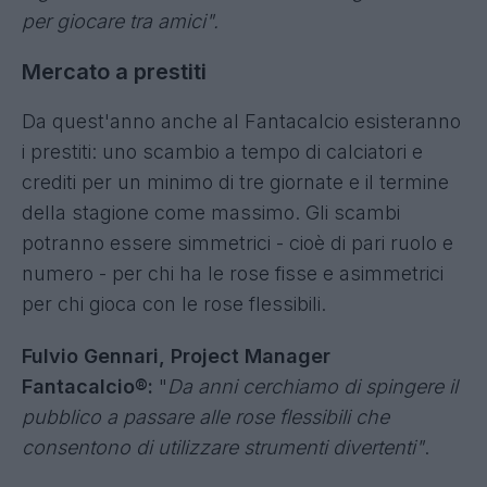
nasce
Fantacalcio Analyst
: sarà il vostro
personale assistente, completamente gratuito,
in grado di sviscerare tutte le caratteristiche
della vostra rosa e degli altri partecipanti.
Fulvio Gennari, Project Manager
Fantacalcio®:
"Abbiamo ribaltato il mondo delle
statistiche, non sono più quelle abituali ma su
come il fantallenatore sfrutta un certo calciatore
e generando una serie di classifiche goliardiche
per giocare tra amici".
Mercato a prestiti
Da quest'anno anche al Fantacalcio esisteranno
i prestiti: uno scambio a tempo di calciatori e
crediti per un minimo di tre giornate e il termine