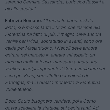
Pierluigi Pardo
: "Il 29 agosto a Milano ci sarà un
evento con gli amici di Sisal, una iniziativa
speciale ad ingresso libero per apprendere tutti i
segreti del Fantacalcio e dare una svolta alla
vostra stagione: Sisal Fantapatentino".
Alfredo De Vuono, Project Manager
Fantacalcio®
:
"Ci sono tante cose da dire, il 29
agosto ci saranno tanti panel, delle lezioni, ci
saranno Carmine Cassandra, Ludovico Rossini e
gli altri creator".
Fabrizio Romano:
"
Il mercato finora è stato
lento, si è mosso tanto il Milan che insieme alla
Fiorentina ha fatto di più. Il meglio deve ancora
venire per i viola, soprattutto in avanti, sono ore