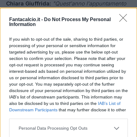
"D
a quest'anno i fantallenatori le Serie A sono
ancora più vicini. Questa fase è ancora più
importante per quello che vogliamo offrire,
Fantacalcio.it -
Do Not Process My Personal
Information
Fantacalcio parte dalla passione ma tutto questo
esiste perché la domenica ci sono giocatori che
If you wish to opt-out of the sale, sharing to third parties, or
scendono in campo. Questo accordo si basa su
processing of your personal or sensitive information for
due pilastri, vogliamo portare più Fantacalcio in
targeted advertising by us, please use the below opt-out
section to confirm your selection. Please note that after your
Serie A e dall'altro vogliamo portare più Serie A in
opt-out request is processed you may continue seeing
Fantacalcio con immagini e contenuti".
interest-based ads based on personal information utilized by
us or personal information disclosed to third parties prior to
Chiara Giuffrida:
"Quest'anno l'appuntamento
your opt-out. You may separately opt-out of the further
disclosure of your personal information by third parties on the
con Fantacalcio su Radio tv Serie A raddoppia:
IAB’s list of downstream participants. This information may
dal lunedì al venerdì su Twitch e Youtube dalle 15
also be disclosed by us to third parties on the
IAB’s List of
alle 16 e su Radio tv Serie A dalle 16 alle 17".
Downstream Participants
that may further disclose it to other
third parties.
Confermato anche per quest'anno il
Personal Data Processing Opt Outs
Fantallenatore dell'anno con Philadelphia