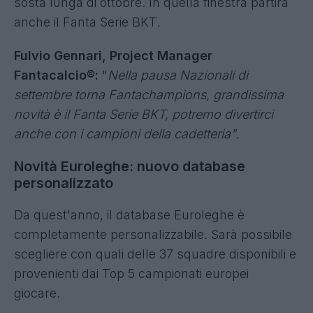
Restyling sito web
FantaChampions 2026/2027, le novità
Anche per questa stagione sarà confermato il
Fantachampions 2026/2027 in collaborazione
con Sky Sport.
Rispetto allo scorso anno salta la giornata di
inizio settembre e si partirà direttamente dopo la
sosta lunga di ottobre. In quella finestra partirà
anche il Fanta Serie BKT.
Fulvio Gennari, Project Manager
Fantacalcio®:
"
Nella pausa Nazionali di
settembre torna Fantachampions, grandissima
novità è il Fanta Serie BKT, potremo divertirci