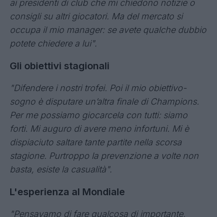
sono un calciatore e penso a giocare. Ma in
cinque anni penso che abbiamo fatto tante cose
buone: 8 trofei, 2 finali di Champions. I tifosi mi
vogliono bene e io voglio bene a loro. Vedremo
cosa succederà.
Voci di mercato? Sinceramente non capisco
perché il mio nome venga tirato in ballo. Io sono
il capitano della nazionale, può capitare che parli
ai presidenti di club che mi chiedono notizie o
consigli su altri giocatori. Ma del mercato si
occupa il mio manager: se avete qualche dubbio
potete chiedere a lui".
Gli obiettivi stagionali
"Difendere i nostri trofei. Poi il mio obiettivo-