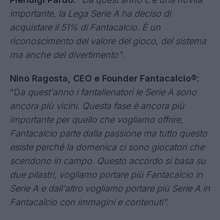
sponsor di assoluto prestigio".
Gli
sponsor
per la stagione 2026/2027:
Gillette
Enilive
McDonald's
Unieuro
Iliad
Bancomat
Allianz Direct
Tecnocasa
Pierluigi Pardo:
"
Da quest'anno c'è una novità
importante, la Lega Serie A ha deciso di
acquistare il 51% di Fantacalcio. È un
riconoscimento del valore del gioco, del sistema
ma anche del divertimento".
Nino Ragosta, CEO e Founder Fantacalcio®: