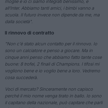
guadagnarsi il rinnovo di contratto.
Inter, le parole di Calhanoglu
"Sto bene. Ringrazio Chivu che mi ha dato
qualche giorno in più per riposarmi dopo il
Mondiale. Ero mentalmente un po’ scarico, ho
potuto recuperare. Ora il lavoro è pesante,
stiamo correndo tanto, ma sto migliorando. Io
sono contento di stare qui. A Milano, dove mia
moglie e io ci siamo integrati benissimo, e
all’Inter. Abbiamo tanti amici, i bimbi vanno a
scuola. Il futuro invece non dipende da me, ma
dalla società".
Il rinnovo di contratto
"Non c'è stato alcun contatto per il rinnovo. Io