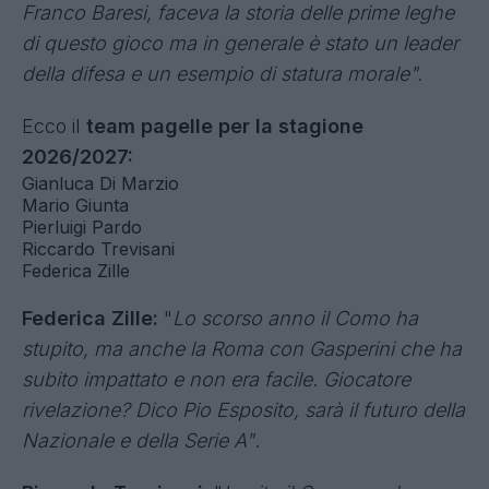
VERSIONE ANDROID
VERSIONE HUAWEI
Pierluigi Pardo
:
“È una grande serata, una
grande notte. Arriverà il listone, scopriremo tutte
le novità, poi parleremo di mercato con Fabrizio
Romano. Stamattina nel luogo simbolo della
religiosità milanese ci son stati i funerali di
Franco Baresi, faceva la storia delle prime leghe
di questo gioco ma in generale è stato un leader
della difesa e un esempio di statura morale".
Ecco il
team pagelle per la stagione
2026/2027:
Gianluca Di Marzio