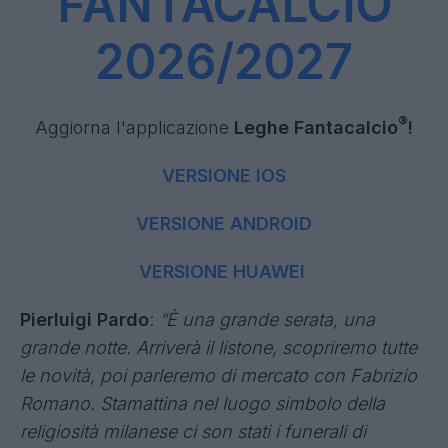
Mantra
dei calciatori del
Listone ufficiale
®
Fantacalcio
Sono stati analizzati i profili calcistici e fantacalcistici
®
dei calciatori in vista dell'Asta Fantacalcio
È stato rilasciato il
Listone ufficiale
®
Fantacalcio
2026/2027
SCARICA IL
LISTONE
FANTACALCIO
2026/2027
®
Aggiorna l'applicazione
Leghe Fantacalcio
!
VERSIONE IOS