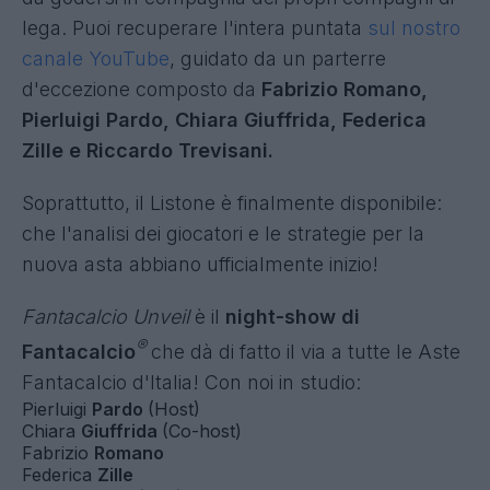
Ve lo avevamo promesso:
la data del 4 agosto
sarebbe stata memorabile
. È finalmente giunto
il momento di svelare tutti i dettagli di
Fantacalcio Unveil, lo speciale night-show
firmato Fantacalcio® e dedicato al lancio del
nuovo Listone 2026/2027.
Anche per questa stagione, l'uscita delle
quotazioni si conferma un vero e proprio evento
da godersi in compagnia dei propri compagni di
lega. Puoi recuperare l'intera puntata
sul nostro
canale YouTube
, guidato da un parterre
d'eccezione composto da
Fabrizio Romano,
Pierluigi Pardo, Chiara Giuffrida, Federica
Zille e Riccardo Trevisani.