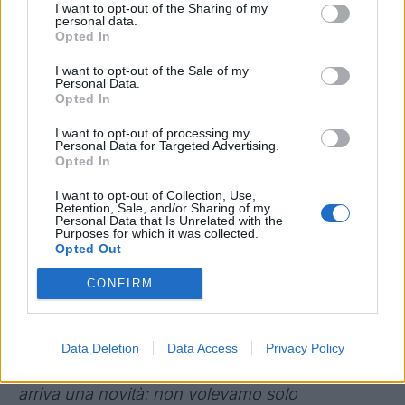
I want to opt-out of the Sharing of my
personal data.
Nino Ragosta, CEO e Founder
Opted In
Fantacalcio®:
"
Questo è quello che significa
I want to opt-out of the Sale of my
avere Serie A a bordo. Due anni fa abbiamo
Personal Data.
Opted In
inventato questo gioco per determinare il miglior
fantallenatore dell'anno. Il vincitore, Claudio, si è
I want to opt-out of processing my
Personal Data for Targeted Advertising.
ritrovato al Maradona in campo dove è stato
Opted In
premiato da Conte. È una esperienza unica nella
I want to opt-out of Collection, Use,
vita, da quest'anno grazie alla partnership con
Retention, Sale, and/or Sharing of my
Personal Data that Is Unrelated with the
Philadelphia abbiamo pensato di estendere
Purposes for which it was collected.
Opted Out
l'esperienza: così come c'è il Coach of the
Month verrà assegnato il premio di
CONFIRM
Fantallenatore del mese e ogni mese il vincitore
andrà in campo a premiare il Coach of the
Data Deletion
Data Access
Privacy Policy
Month. Chi vincerà la classifica generale sarà in
campo col Coach of the Season. Puntiamo a