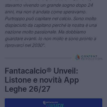
sogno è disputare un’altra finale di Champions.
Per me possiamo giocarcela con tutti: siamo
forti. Mi auguro di avere meno infortuni. Mi è
dispiaciuto saltare tante partite nella scorsa
stagione. Purtroppo la prevenzione a volte non
basta, esiste la casualità".
L'esperienza al Mondiale
"Pensavamo di fare qualcosa di importante,
stavamo vivendo un grande sogno dopo 24
anni, ma non è andata come speravamo.
Purtroppo può capitare nel calcio. Sono molto
dispiaciuto da capitano perché la nostra è una
nazione molto passionale. Ma dobbiamo
guardare avanti. Io non mollo e sono pronto a