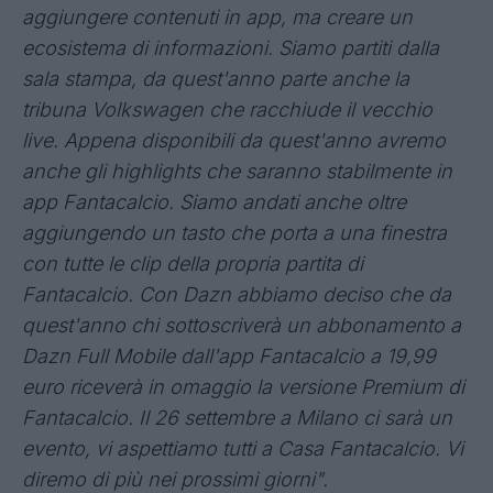
trasformare Fantacalcio nel racconto della Serie
A: i voti live sono l'esempio perfetto, da
quest'anno grazie a Philadelphia e a Lega Serie
A avremo due momenti della partita in cui questi
voti saranno in tv".
Nino Ragosta, CEO e Founder
Fantacalcio®:
"Dalla fortissima collaborazione
tra Lega Serie A,
Volkswagen e Fantacalcio
arriva una novità: non volevamo solo
aggiungere contenuti in app, ma creare un
ecosistema di informazioni. Siamo partiti dalla
sala stampa, da quest'anno parte anche la
tribuna Volkswagen che racchiude il vecchio
live. Appena disponibili da quest'anno avremo
anche gli highlights che saranno stabilmente in
app Fantacalcio. Siamo andati anche oltre