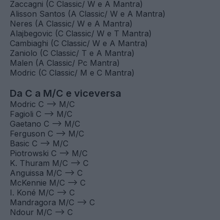
Fantacalcio Unveil: top ruoli Classic e
Mantra 2026/2027
È finalmente arrivato il momento più atteso della
serata!
Dimarco (D Classic/ E e W Mantra)
Wesley (D Classic/ E Mantra)
Pulisic (C Classic/ T e A Mantra)
Orsolini (C Classic/ W e A Mantra)
Jesus Rodriguez (C Classic/ W e A Mantra)
Diao (A Classic/ W e A Mantra)
Zaccagni (C Classic/ W e A Mantra)
Alisson Santos (A Classic/ W e A Mantra)
Neres (A Classic/ W e A Mantra)
Alajbegovic (C Classic/ W e T Mantra)
Cambiaghi (C Classic/ W e A Mantra)
Zaniolo (C Classic/ T e A Mantra)
Malen (A Classic/ Pc Mantra)
Modric (C Classic/ M e C Mantra)