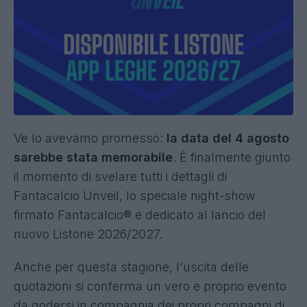
riprovarci nel 2030".
Fantacalcio® Unveil:
Listone e novità App
Leghe 26/27