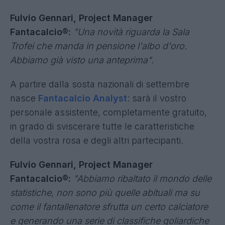
aggiungendo un tasto che porta a una finestra
con tutte le clip della propria partita di
Fantacalcio.
Con Dazn abbiamo deciso che da
quest'anno chi sottoscriverà un abbonamento a
Dazn Full Mobile dall'app Fantacalcio a 19,99
euro riceverà in omaggio la versione Premium di
Fantacalcio. Il 26 settembre a Milano ci sarà un
evento, vi aspettiamo tutti a Casa Fantacalcio. Vi
diremo di più nei prossimi giorni".
Fulvio Gennari, Project Manager
Fantacalcio®:
"Una novità riguarda la Sala
Trofei che manda in pensione l'albo d'oro.
Abbiamo già visto una anteprima".
A partire dalla sosta nazionali di settembre