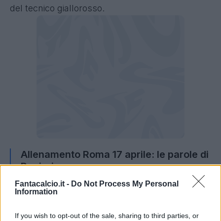
del tecnico giallorosso.
Allenamento Roma 17 aprile: le parole di
Ranieri
Fantacalcio.it -
Do Not Process My Personal
"Vi vogliamo ringraziare per l'amore che ci
Information
dimostrate ogni volta, è bello vedere tanti
bambini qui con noi. Loro sono il futuro della
If you wish to opt-out of the sale, sharing to third parties, or