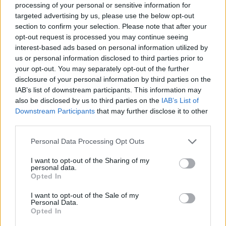
processing of your personal or sensitive information for
Roma e non ci abbandoneranno mai. Colgo
targeted advertising by us, please use the below opt-out
l'occasione per augurarvi buone feste
section to confirm your selection. Please note that after your
pasquali a voi, alla vostra famiglia e a tutti i
opt-out request is processed you may continue seeing
interest-based ads based on personal information utilized by
vostri cari".
us or personal information disclosed to third parties prior to
your opt-out. You may separately opt-out of the further
disclosure of your personal information by third parties on the
Allenamento Roma: 2-1 il risultato della
IAB’s list of downstream participants. This information may
partitella
also be disclosed by us to third parties on the
IAB’s List of
Downstream Participants
that may further disclose it to other
Presenti quasi 3000 tifosi all'allenamento della
third parties.
Roma al Tre Fontane. Al termine della seduta,
Personal Data Processing Opt Outs
partitella in famiglia terminata 2-1 con
gol di
I want to opt-out of the Sharing of my
Hummels, Soulé e Paredes (su rigore)
: Assenti
personal data.
El Shaarawy, Gollini e Dovbyk che hanno svolto
Opted In
differenziato in palestra.
I want to opt-out of the Sale of my
Personal Data.
Opted In