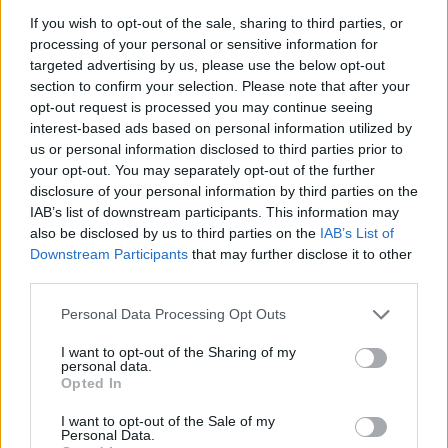
contro la
Lazio,
potrà tornare a fare affidamento su
If you wish to opt-out of the sale, sharing to third parties, or
Khouma Babacar
: l'attaccante nel pomeriggio ha
processing of your personal or sensitive information for
lavorato regolarmente in gruppo senza accusare
targeted advertising by us, please use the below opt-out
problemi e dunque è a tutti gli effetti abile e
section to confirm your selection. Please note that after your
arruolabile.
opt-out request is processed you may continue seeing
interest-based ads based on personal information utilized by
Per
Borja Valero
, l'altra defezione dell'ultim'ora
us or personal information disclosed to third parties prior to
your opt-out. You may separately opt-out of the further
di lunedì scorso prima della sfida contro il
disclosure of your personal information by third parties on the
Sassuolo
, saranno invece decisive le prossime
IAB’s list of downstream participants. This information may
24 ore. Domani il tecnico gigliato deciderà se
also be disclosed by us to third parties on the
IAB’s List of
Downstream Participants
that may further disclose it to other
convocarlo o meno: in caso di forfait, pronto
third parties.
Carlos Sanchez
dal 1', considerata anche la
Personal Data Processing Opt Outs
squalifica di
Badelj
.
I want to opt-out of the Sharing of my
personal data.
Autore
Opted In
Redazione Fantacalcio.it
I want to opt-out of the Sale of my
Personal Data.