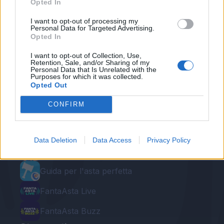
Opted In
I want to opt-out of processing my
Personal Data for Targeted Advertising.
Opted In
I want to opt-out of Collection, Use,
Retention, Sale, and/or Sharing of my
Personal Data that Is Unrelated with the
Purposes for which it was collected.
Opted Out
Le nostre app
CONFIRM
Fantacalcio® Serie A Enilive
Leghe Fantacalcio® Serie A Enilive
Data Deletion
Data Access
Privacy Policy
EuroLeghe Fantacalcio®
Guida per l'asta perfetta
FantaAsta Live
FantaAsta Buzz