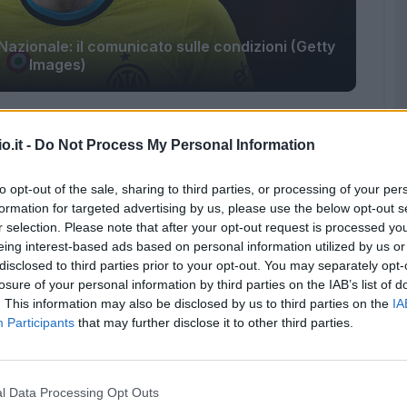
 Nazionale: il comunicato sulle condizioni (Getty
Images)
nter
. Stando alle ultime indicazioni che arrivano
o.it -
Do Not Process My Personal Information
overciano, infatti, si è fermato per infortunio
sore nerazzurro è stato costretto a sospendere
to opt-out of the sale, sharing to third parties, or processing of your per
enamento di ieri
a causa di un problema
formation for targeted advertising by us, please use the below opt-out s
r selection. Please note that after your opt-out request is processed y
eing interest-based ads based on personal information utilized by us or
disclosed to third parties prior to your opt-out. You may separately opt-
losure of your personal information by third parties on the IAB’s list of
. This information may also be disclosed by us to third parties on the
IA
Participants
that may further disclose it to other third parties.
l Data Processing Opt Outs