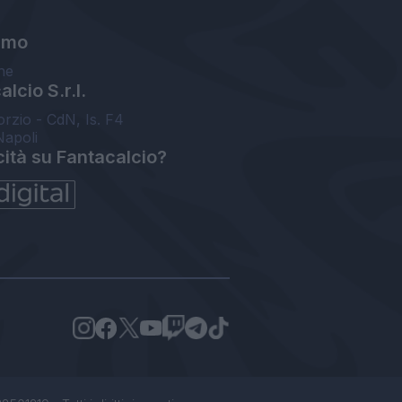
amo
ne
lcio S.r.l.
orzio - CdN, Is. F4
Napoli
cità su Fantacalcio?