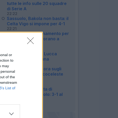
tutte le info sulle 20 squadre
di Serie A
22:22
Sassuolo, Bakola non basta: il
Celta Vigo si impone per 4-1
22:21
Lecce, primo allenamento per
Geubbels. In 4 lavorano a
parte
20:36
Napoli, Politano e Lucca
sonal or
stendono l'Osasuna
ection to
20:23
ou may
Lazio, Ratkov ancora sugli
 personal
scudi: poker biancoceleste
out of the
all'Ostiamare
 downstream
19:54
B’s List of
Torino, la doppietta di
Kulenovic e non solo: 3-1 al
Vado
19:35