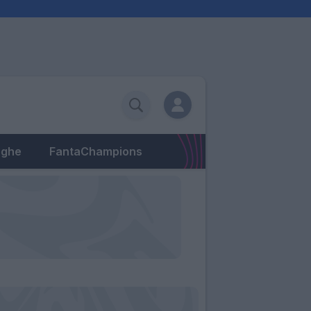
eghe
FantaChampions