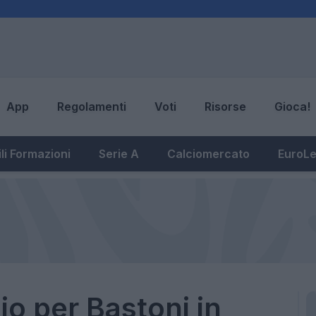
App
Regolamenti
Voti
Risorse
Gioca!
li Formazioni
Serie A
Calciomercato
EuroL
nio per Bastoni in