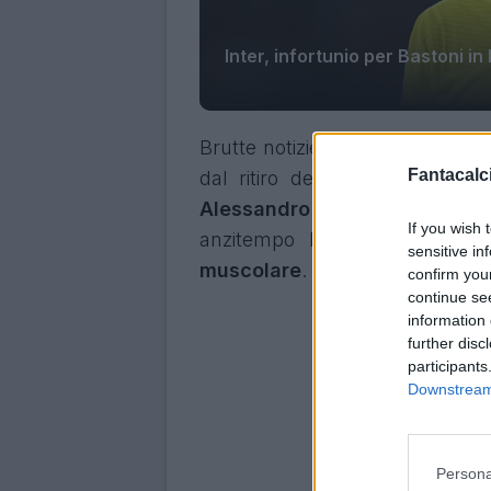
Inter, infortunio per Bastoni in
Brutte notizie in arrivo in casa
I
Fantacalci
dal ritiro della
Nazionale
a C
Alessandro Bastoni.
Il difen
If you wish 
anzitempo la sessione di all
sensitive in
muscolare
.
confirm you
continue se
information 
further disc
participants
Downstream 
Persona