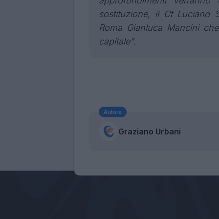
approfondimenti verranno ef
sostituzione, il Ct Luciano 
Roma Gianluca Mancini che s
capitale".
Autore
Graziano Urbani