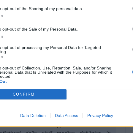
o opt-out of the Sharing of my personal data.
In
are per Bastoni in Nazionale
o opt-out of the Sale of my Personal Data.
In
in casa Inter per quanto riguarda le condizioni
to opt-out of processing my Personal Data for Targeted
le ha accusato un
affaticamento muscolare al
ing.
In
a prima diagnosi
. Vediamo insieme le sue
trumentali svolti nella mattinata di oggi:
o opt-out of Collection, Use, Retention, Sale, and/or Sharing
ersonal Data that Is Unrelated with the Purposes for which it
lected.
Out
cato sulle condizioni di Bastoni
CONFIRM
rumentali effettuati stamani,
che hanno
muscolare al polpaccio destro, il difensore
Data Deletion
Data Access
Privacy Policy
ritenuto non idoneo a sostenere gli impegni
nto rientro al club di appartenenza. Ulteriori