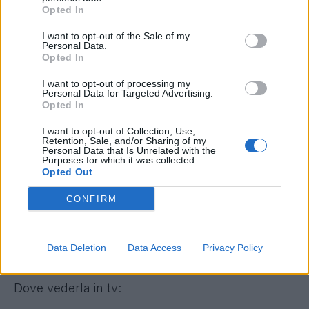
Opted In
I want to opt-out of the Sale of my
Personal Data.
Pisa-Verona, dove vederla: SKY o DAZN?
Opted In
I want to opt-out of processing my
Solo Dazn trasmetterà il match tra nerazzurri
Personal Data for Targeted Advertising.
e scaligeri,
con pre-partita e col calcio d’inizio
Opted In
alle ore 15. Per vederla basterà accedere con le
I want to opt-out of Collection, Use,
Retention, Sale, and/or Sharing of my
proprie credenziali su DAZN, username e
Personal Data that Is Unrelated with the
Purposes for which it was collected.
password. E poi chiaramente aprire la
Opted Out
schermata di homepage che proporrà tra gli
CONFIRM
eventi anche la gara dell'Arena Garibaldi.
Ma c’è anche il canale DAZN, proprio su Sky,
Data Deletion
Data Access
Privacy Policy
per chi volesse vederla col decoder satellitare.
Dove vederla in tv: