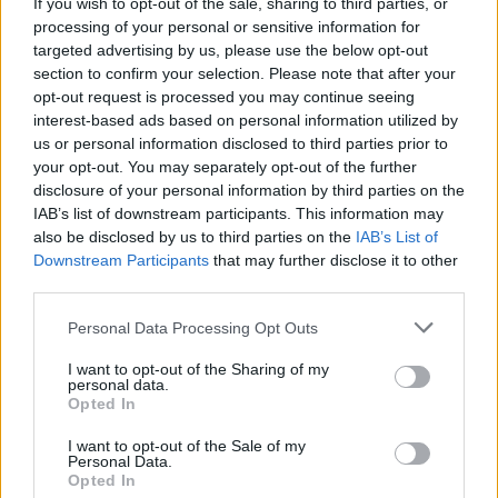
If you wish to opt-out of the sale, sharing to third parties, or
Gli azzurri proseguono gli allenamenti in
processing of your personal or sensitive information for
vista del prossimo match, sabato alle 18:00,
targeted advertising by us, please use the below opt-out
contro il Torino. Nella seduta pomeridiana il
section to confirm your selection. Please note that after your
opt-out request is processed you may continue seeing
gruppo ha svolto un lavoro tecnico-tattico.
interest-based ads based on personal information utilized by
us or personal information disclosed to third parties prior to
Sono rientrati tutti i calciatori impegnati con
your opt-out. You may separately opt-out of the further
le rispettive nazionali.
disclosure of your personal information by third parties on the
IAB’s list of downstream participants. This information may
also be disclosed by us to third parties on the
IAB’s List of
Downstream Participants
that may further disclose it to other
third parties.
Personal Data Processing Opt Outs
I want to opt-out of the Sharing of my
personal data.
Opted In
I want to opt-out of the Sale of my
Personal Data.
Opted In