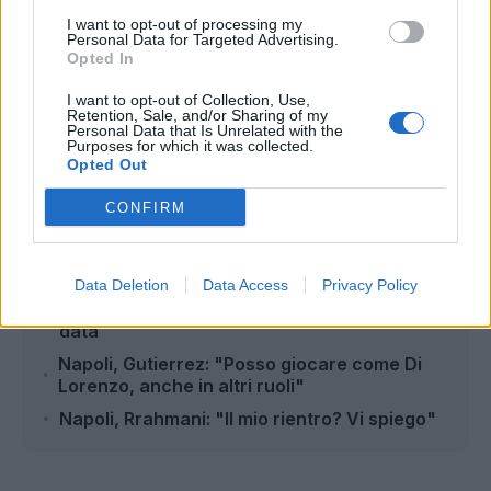
I want to opt-out of processing my
Personal Data for Targeted Advertising.
Opted In
I want to opt-out of Collection, Use,
Retention, Sale, and/or Sharing of my
Autore
Personal Data that Is Unrelated with the
Purposes for which it was collected.
Opted Out
Redazione Fantacalcio.it
CONFIRM
Leggi anche...
Data Deletion
Data Access
Privacy Policy
Napoli, quando rientra Lukaku? Fissata la
data
Napoli, Gutierrez: "Posso giocare come Di
Lorenzo, anche in altri ruoli"
Napoli, Rrahmani: "Il mio rientro? Vi spiego"