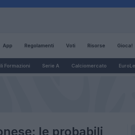
App
Regolamenti
Voti
Risorse
Gioca!
li Formazioni
Serie A
Calciomercato
EuroL
ese: le probabili