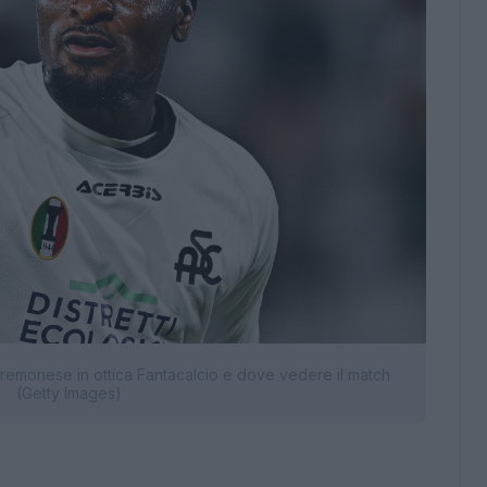
Cremonese in ottica Fantacalcio e dove vedere il match
(Getty Images)