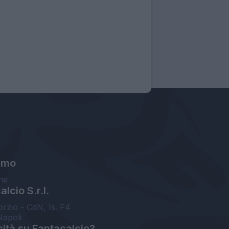
amo
ne
lcio S.r.l.
orzio - CdN, Is. F4
Napoli
cità su Fantacalcio?