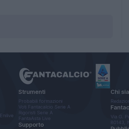
Strumenti
Chi si
Probabili formazioni
Redazio
Voti Fantacalcio Serie A
Fantaca
Rigoristi Serie A
Enilive
Via G. P
FantaAsta Live
80143, 
Supporto
Pubbli