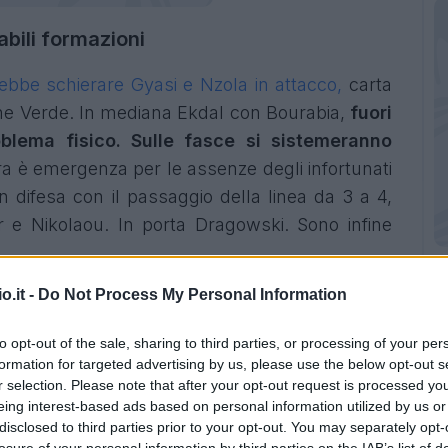
bili formazioni
vrebbe schierare Gyasi e Nzola in attacco,
carta
ane Verde. In mediana Ekdal con Bourabia,
fuori
lema fisico. Sulle fasce si sistemeranno
istra è emergenza per le assenze degli infortunati
 difesa con il passaggio della linea da 3 a 4,
e Nikolaou. In porta Dragowski. Sono infine
.
o.it -
Do Not Process My Personal Information
trebbe puntare ancora sulla difesa a quattro con
 poi terzini Sernicola e Valeri dinanzi la porta di
to opt-out of the sale, sharing to third parties, or processing of your per
osto dell'indisponibile Radu.
Diga mediana
formation for targeted advertising by us, please use the below opt-out s
ar
, più avanzato Meitè alle spalle della punta
r selection. Please note that after your opt-out request is processed y
eing interest-based ads based on personal information utilized by us or
ive agirebbero Zanimacchia e il ristabilito
disclosed to third parties prior to your opt-out. You may separately opt-
ches.