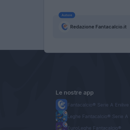
Autore
Redazione Fantacalcio.it
Le nostre app
Fantacalcio® Serie A Enilive
Leghe Fantacalcio® Serie A 
EuroLeghe Fantacalcio®