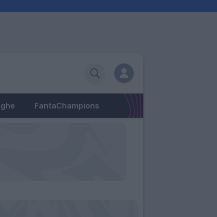
eghe
FantaChampions