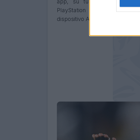
app, su tutti i televisori 
PlayStation 4/5 o Xbox (One,
dispositivo Amazon Fire TV Sti