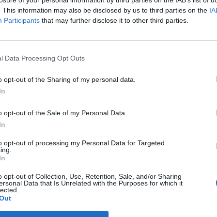
losure of your personal information by third parties on the IAB’s list of
. This information may also be disclosed by us to third parties on the
IA
Participants
that may further disclose it to other third parties.
di Spezia-Cremonese
; Amian, Ampadu, Kiwior, Nikolaou; Holm,
l Data Processing Opt Outs
i, Nzola. All. Gotti
o opt-out of the Sharing of my personal data.
nesecchi; Sernicola, Bianchetti, Lochoshvili,
In
reke, Meité; Zanimacchia; Dessers. All. Alvini
o opt-out of the Sale of my Personal Data.
In
derla in TV
to opt-out of processing my Personal Data for Targeted
ing.
nese
sarà trasmessa in esclusiva su Dazn.
La
In
alle ore 15.00.
o opt-out of Collection, Use, Retention, Sale, and/or Sharing
ersonal Data that Is Unrelated with the Purposes for which it
lected.
partita Spezia-Cremonese sarà visibile in
Out
ltima generazione compatibili e, sempre tramite