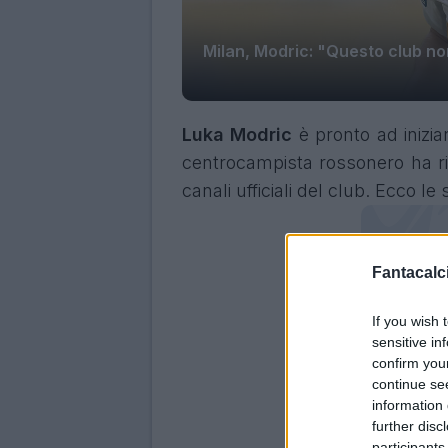
Milan, Modric: "Questo club n
Luka Modric
è pronto ad inizi
centrocampista rossonero ha ril
canali ufficiali del club. Ecco le
Fantacalci
If you wish 
sensitive in
confirm you
continue se
information 
further disc
participants