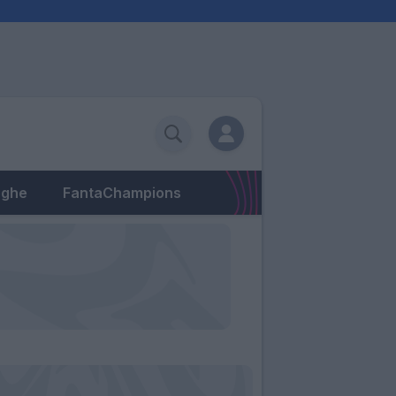
eghe
FantaChampions