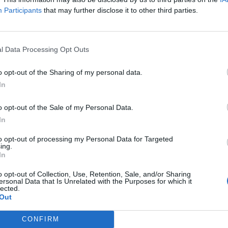
Participants
that may further disclose it to other third parties.
er continuare a giocare un calcio competitivo.
l Data Processing Opt Outs
o mi ha chiamato il Milan per me era chiaro. Lo
a impressionato anche il fatto che il ds Tare è
o opt-out of the Sharing of my personal data.
In
armi il progetto e tutto il Milan. È stato molto
ostrato quanto volessero portarmi qui. Poi il
o opt-out of the Sale of my Personal Data.
e club in Europa. Il Milan non può essere
In
bisogna porsi gli obiettivi più grandi possibili:
to opt-out of processing my Personal Data for Targeted
on le migliori squadre nel mondo. Ecco perché
ing.
In
o opt-out of Collection, Use, Retention, Sale, and/or Sharing
"Prima tutto vengo con molto rispetto per tutti
ersonal Data that Is Unrelated with the Purposes for which it
lected.
e società in generale. Voglio portare la mia fame
Out
 sotto tutti i punti di vista e lavorare sodo per
CONFIRM
quadra. Non è mai facile, devi lavorare sodo e