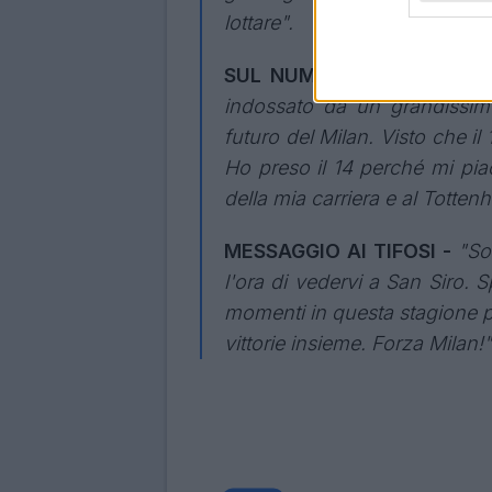
lottare".
SUL NUMERO DI MAGLIA 
indossato da un grandissimo
futuro del Milan. Visto che il
Ho preso il 14 perché mi piac
della mia carriera e al Totte
MESSAGGIO AI TIFOSI -
"So
l'ora di vedervi a San Siro. Sp
momenti in questa stagione pe
vittorie insieme. Forza Milan!"