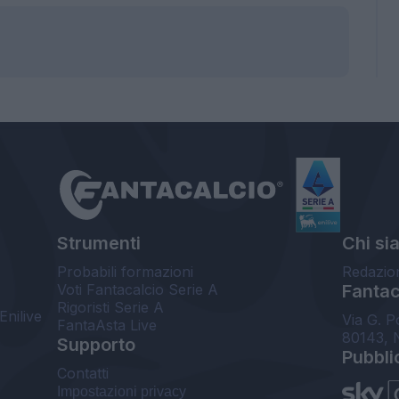
Strumenti
Chi si
Probabili formazioni
Redazio
Voti Fantacalcio Serie A
Fantaca
Rigoristi Serie A
Enilive
Via G. P
FantaAsta Live
80143, 
Supporto
Pubbli
Contatti
Impostazioni privacy