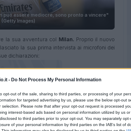
on può essere mediocre, sono pronto a vincere"
(Getty Images)
are la sua avventura col
Milan.
Proprio il nuovo
asciato la sua prima intervista ai microfoni dei
 sue dichiarazioni:
o.it -
Do Not Process My Personal Information
to opt-out of the sale, sharing to third parties, or processing of your per
formation for targeted advertising by us, please use the below opt-out s
r selection. Please note that after your opt-out request is processed y
eing interest-based ads based on personal information utilized by us or
disclosed to third parties prior to your opt-out. You may separately opt-
losure of your personal information by third parties on the IAB’s list of
. This information may also be disclosed by us to third parties on the
IA