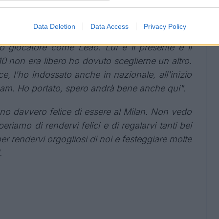
Data Deletion
Data Access
Privacy Policy
-
"
Mi piace il14. So che al Milan il numero 10 è
 giocatore come Leao. Lui è il presente e il
 10 non era libero ho dovuto sceglierne un altro.
e, l'ho indossato anche in nazionale, all'inizio
nham. Ho portato, spero andrà bene anche qui".
no davvero felice di essere al Milan. Non vedo
eriamo di rendervi felici e di regalarvi tanti bei
r rendervi orgogliosi di noi e festeggiare molte
.