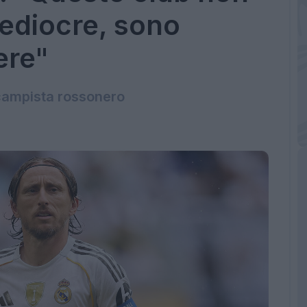
ediocre, sono
ere"
campista rossonero