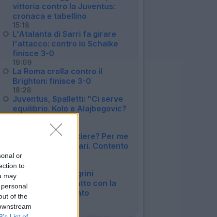
vittoria contro la Juventus:
cronaca e tabellino
15:18
L'Atalanta di Sarri fa girare
l'attacco: contro lo Schalke
finisce 3-0
19:09
La Roma crolla contro il
Brighton: finisce 3-0
18:28
Juventus, Spalletti: "Ci serve
equilibrio. Kolo e Alajbegovic?
Sono forti"
17:26
Inter, Chivu: "Portiere? Per me
non esistono titolari. Contento
di Diouf"
sonal or
17:12
ection to
UFFICIALE - Pellegrini
ou may
prolunga il contratto con la
 personal
Roma: il comunicato
out of the
13:11
 downstream
B’s List of