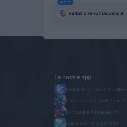
Autore
Redazione Fantacalcio.it
Le nostre app
Fantacalcio® Serie A Enilive
Leghe Fantacalcio® Serie A 
EuroLeghe Fantacalcio®
Guida per l'asta perfetta