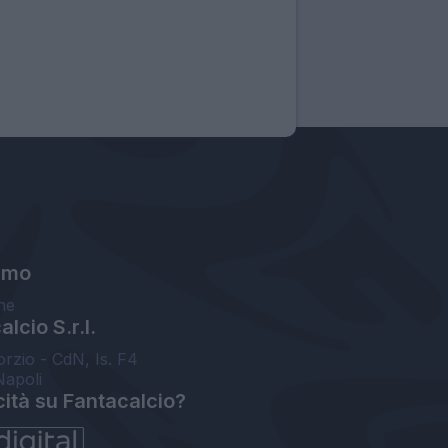
amo
ne
lcio S.r.l.
orzio - CdN, Is. F4
Napoli
cità su Fantacalcio?