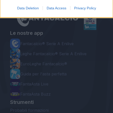
Data Deletion
Data Access
Privacy Policy
Le nostre app
Fantacalcio® Serie A Enilive
Leghe Fantacalcio® Serie A Enilive
EuroLeghe Fantacalcio®
Guida per l'asta perfetta
FantaAsta Live
FantaAsta Buzz
Strumenti
Probabili formazioni