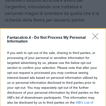
sarebbero disposti ad andare avanti per
l'argentino, intavolando una trattativa e
cercando magari di scendere da quella che è la
richiesta della Roma per lasciarlo partire.
Il club giallorosso, infatti, ad oggi vuole 35 milioni
Fantacalcio.it -
Do Not Process My Personal
di euro per la cessione di Soulè. Il giocatore,
Information
intanto, osserva ma ha una preferenza: gli
piacerebbe giocatore in
Premier League
.
If you wish to opt-out of the sale, sharing to third parties, or
processing of your personal or sensitive information for
targeted advertising by us, please use the below opt-out
section to confirm your selection. Please note that after your
opt-out request is processed you may continue seeing
interest-based ads based on personal information utilized by
us or personal information disclosed to third parties prior to
your opt-out. You may separately opt-out of the further
disclosure of your personal information by third parties on the
IAB’s list of downstream participants. This information may
also be disclosed by us to third parties on the
IAB’s List of